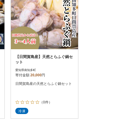
【日間賀島産】天然とらふぐ鍋セ
ット
愛知県南知多町
寄付金額
20,000
円
日間賀島産の天然とらふぐ鍋セット
（0件）
冷凍