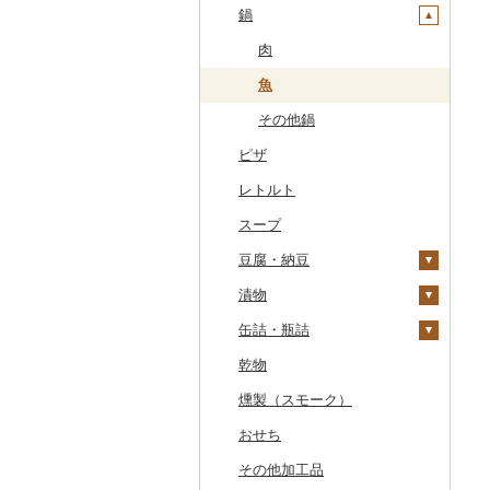
干物
すいか
きのこ
ウイスキー
その他飲料・ジュース
ゼリー
パスタ
鍋
常陸牛
その他鶏肉
しじみ
イワシ
タコ
海苔
あきたこまち
みかん
自然薯
その他日本酒
黒糖焼酎
白ワイン
ドリップ
静岡茶
みかんジュース（オレ
飲料
シュウマイ
カレー
ンジジュース）
その他魚介・加工品
キウイ
その他野菜
リキュール・洋酒
チョコレート
ひやむぎ
上州牛
サザエ
カツオ
わかめ
ししゃも
ひとめぼれ
レモン
レンコン
しいたけ
その他焼酎
赤ワイン
足柄茶
茶葉・ティーバッグ
野菜ジュース
コロッケ
シチュー
肉
その他果汁飲料
柿（カキ）
甘酒
カステラ
そうめん
飛騨牛
はまぐり
金目鯛
ひじき
その他干物
しらす・ちりめん
ミルキークィーン
不知火・デコポン
にんにく・生姜
松茸
山菜
シャンパン・スパーク
知覧茶
炭酸飲料
その他惣菜
魚
リングワイン
ドライフルーツ
ノンアルコール
アイス・ジェラート
その他麺
近江牛
その他貝
クエ
その他海苔・海藻
かまぼこ・練り製品
ななつぼし
せとか
その他根菜
その他きのこ
かぼちゃ
八女茶
豆乳
その他鍋
その他ワイン
その他果物
その他酒
その他洋菓子
ピザ
神戸牛・神戸ビーフ
くじら
その他魚介・加工品
その他米
文旦
干し柿
茄子
その他茶
その他飲料・ジュース
煎餅・おかき
レトルト
但馬牛
サバ
まどんな
干し芋
びわ
レタス
羊羹
スープ
土佐あかうし
さんま
ポンカン
その他ドライフルーツ
ブルーベリー
その他野菜
饅頭
豆腐・納豆
佐賀牛
鯛
その他柑橘
パイナップル
大福
漬物
長崎和牛
のどぐろ
栗
豆腐
その他和菓子
缶詰・瓶詰
あか牛
ふぐ
その他果物
納豆
梅干
乾物
宮崎牛
ブリ
キムチ
肉
燻製（スモーク）
その他牛肉（精肉）
ほっけ
その他漬物
魚
おせち
その他鮮魚
果物
その他加工品
ジャム