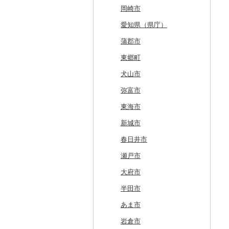
東川町
蓬田村
久慈市
亘理町
北秋田市
大蔵村
田村市
守谷市
下野市
東吾妻町
三芳町
九十九里町
荒川区
秦野市
新潟県（県庁）
西桂町
南牧村
瑞浪市
河津町
岡崎市
厚真町
中泊町
西和賀町
蔵王町
八峰町
山辺町
磐梯町
常陸大宮市
益子町
前橋市
幸手市
いすみ市
北区
綾瀬市
柏崎市
身延町
伊那市
中津川市
袋井市
愛知県（県庁）
奥尻町
外ヶ浜町
北上市
女川町
鹿角市
戸沢村
三春町
笠間市
芳賀町
藤岡市
日高市
東庄町
多摩市
横須賀市
村上市
早川町
立科町
高山市
熱海市
蒲郡市
網走市
つがる市
平泉町
気仙沼市
大仙市
舟形町
本宮市
行方市
野木町
邑楽町
蓮田市
館山市
稲城市
三浦市
妙高市
南部町
東御市
郡上市
掛川市
東郷町
浦河町
弘前市
洋野町
美里町
八郎潟町
最上町
柳津町
結城市
板倉町
川越市
大網白里市
世田谷区
大磯町
聖籠町
昭和町
中野市
白川村
伊豆の国市
犬山市
広尾町
鰺ヶ沢町
大船渡市
松島町
真室川町
鮫川村
城里町
嬬恋村
宮代町
一宮町
日の出町
箱根町
刈羽村
甲府市
豊丘村
御嵩町
小山町
弥富市
中札内村
むつ市
山田町
大和町
寒河江市
福島市
水戸市
草津町
吉見町
佐倉市
板橋区
横浜市
湯沢町
甲州市
売木村
海津市
森町
東海市
滝川市
田舎館村
大槌町
大郷町
西川町
新地町
鉾田市
高崎市
東松山市
木更津市
渋谷区
茅ヶ崎市
新潟市
丹波山村
小諸市
関ケ原町
川根本町
新城市
比布町
青森県（県庁）
南三陸町
高畠町
葛尾村
桜川市
群馬県（県庁）
入間市
茂原市
千代田区
川崎市
木曽町
七宗町
富士市
春日井市
鶴居村
三沢市
仙台市
山形市
三島町
石岡市
大泉町
志木市
野田市
新宿区
厚木市
箕輪町
笠松町
御前崎市
瀬戸市
釧路市
西目屋村
大河原町
三川町
桑折町
茨城県（県庁）
長野原町
北本市
山武市
江東区
海老名市
駒ヶ根市
東白川村
東伊豆町
大府市
苫前町
角田市
大江町
矢吹町
坂東市
中之条町
桶川市
鴨川市
青梅市
相模原市
王滝村
土岐市
西伊豆町
半田市
当別町
涌谷町
米沢市
国見町
小美玉市
加須市
印西市
国立市
座間市
千曲市
岐阜県（県庁）
清水町
あま市
占冠村
東松島市
檜枝岐村
日立市
三郷市
神崎町
品川区
二宮町
辰野町
下呂市
南伊豆町
岩倉市