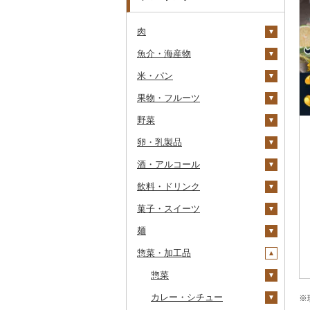
肉
魚介・海産物
牛肉（精肉）
米・パン
牛肉（加工品）
カニ
ステーキ
果物・フルーツ
豚肉（精肉）
エビ
米
すき焼き
ハンバーグ
ズワイガニ
野菜
豚肉（加工品）
いくら
雑穀
ぶどう・マスカット
しゃぶしゃぶ
もつ鍋
ステーキ
タラバガニ
甘エビ
精米
卵・乳製品
鶏肉
うに
餅
いちご
いも
焼肉
ローストビーフ
すき焼き
ハンバーグ
毛ガニ
ボタンエビ
無洗米
巨峰
酒・アルコール
鹿肉
明太子・たらこ
その他穀物加工品
りんご
トマト
卵
牛タン
ビーフジャーキー
しゃぶしゃぶ
もつ鍋
鶏肉（精肉）
かにしゃぶ
伊勢海老
玄米
ナガノパープル
じゃがいも
飲料・ドリンク
馬肉
その他魚卵
パン
もも
玉ねぎ
チーズ
ビール・発泡酒
和牛
その他牛肉（加工品）
焼肉
ハム
ハム・ソーセージ
その他カニ
その他エビ
明太子
金芽米
ピオーネ
さつまいも
フルーツトマト
菓子・スイーツ
羊肉・ラム肉（ジンギス
貝
メロン
ねぎ
ヨーグルト
日本酒
水・ミネラルウォーター
黒毛和牛
アグー豚
ソーセージ・ウインナ
唐揚げ
たらこ
数の子
ゆめぴりか
デラウェア
その他いも
ミニトマト
ビール
カン）
ー
麺
うなぎ
さくらんぼ
とうもろこし
牛乳
焼酎
コーヒー・コーヒー豆
ケーキ
白老牛
その他豚肉（精肉）
中津からあげ
からすみ
帆立（ホタテ）
つや姫
シャインマスカット
その他トマト
発泡酒
純米大吟醸
鴨肉
ベーコン・サラミ
惣菜・加工品
鮮魚
梨
根菜
バター
梅酒
茶
クッキー
ラーメン
仙台牛
水炊き
キャビア
鮑（アワビ）
コシヒカリ
その他ぶどう・マスカ
地ビール・クラフトビ
純米吟醸
芋焼酎
飲料
猪肉
その他豚肉（加工品）
ット
ール
イカ・タコ
マンゴー
アスパラガス
その他乳製品
泡盛
果汁飲料
焼き菓子
うどん
惣菜
米沢牛
地鶏
その他魚卵
牡蠣（カキ）
鮭・サーモン
はえぬき
和梨
人参
大吟醸
麦焼酎
コーヒー豆
飲料
その他肉・加工品
海苔・海藻
みかん・柑橘
豆
ワイン
紅茶
プリン
そば
カレー・シチュー
山形牛
赤鶏さつま
あさり
マグロ
イカ
さがびより
洋梨・ラフランス
大根
吟醸
米焼酎
粉
茶葉・ティーバッグ
りんごジュース
餃子
※