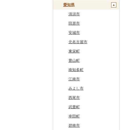
北斗市
愛知県
黒石市
陸前高田市
登米市
潟上市
新庄市
小野町
かすみがうら市
大田原市
甘楽町
ふじみ野市
芝山町
武蔵村山市
大井町
南魚沼市
入善町
中能登町
鯖江市
富士川町
飯田市
八百津町
下田市
留萌市
おいらせ町
紫波町
山元町
三種町
長井市
棚倉町
牛久市
栃木市
明和町
川島町
八千代市
葛飾区
中井町
関川村
黒部市
石川県（県庁）
高浜町
大月市
青木村
池田町
静岡市
清須市
白糠町
鶴田町
滝沢市
名取市
藤里町
小国町
古殿町
常陸太田市
日光市
沼田市
上里町
横芝光町
小金井市
愛川町
新発田市
立山町
野々市市
勝山市
富士河口湖町
南箕輪村
関市
吉田町
田原市
釧路町
階上町
住田町
川崎町
湯沢市
南陽市
昭和村
つくばみらい市
小山市
桐生市
川口市
多古町
墨田区
山北町
加茂市
富山県（県庁）
能登町
福井県（県庁）
韮崎市
長野県（県庁）
瑞穂市
函南町
安城市
名寄市
深浦町
葛巻町
村田町
大館市
中山町
下郷町
下妻市
宇都宮市
吉岡町
飯能市
白子町
東久留米市
真鶴町
小千谷市
小矢部市
能美市
越前市
南アルプス市
上松町
飛騨市
藤枝市
北名古屋市
美唄市
青森市
花巻市
栗原市
由利本荘市
庄内町
西郷村
茨城町
栃木県（県庁）
太田市
長瀞町
栄町
利島村
清川村
田上町
滑川市
津幡町
坂井市
市川三郷町
高山村
岐南町
御殿場市
東栄町
厚岸町
田子町
岩泉町
富谷市
にかほ市
大石田町
二本松市
神栖市
那珂川町
高山村
羽生市
香取市
瑞穂町
開成町
五泉市
富山市
宝達志水町
あわら市
都留市
南木曽町
大野町
浜松市
豊山町
南富良野町
新郷村
田野畑村
岩沼市
羽後町
川西町
猪苗代町
常総市
茂木町
みどり市
小鹿野町
習志野市
大島町
藤沢市
三条市
南砺市
金沢市
福井市
山梨県（県庁）
朝日村
山県市
伊東市
南知多町
上富良野町
横浜町
盛岡市
七ヶ宿町
秋田県（県庁）
鶴岡市
川俣町
東海村
那須烏山市
千代田町
坂戸市
銚子市
府中市
神奈川県（県庁）
見附市
内灘町
大野市
道志村
長野市
羽島市
島田市
江南市
和寒町
野辺地町
遠野市
大崎市
秋田市
山形県（県庁）
郡山市
美浦村
矢板市
みなかみ町
鳩山町
君津市
国分寺市
鎌倉市
糸魚川市
かほく市
敦賀市
忍野村
根羽村
本巣市
沼津市
みよし市
紋別市
佐井村
奥州市
塩竈市
男鹿市
金山町
西会津町
大洗町
さくら市
片品村
埼玉県（県庁）
旭市
東村山市
大和市
胎内市
小松市
おおい町
笛吹市
池田町
川辺町
伊豆市
西尾市
乙部町
六戸町
雫石町
石巻市
美郷町
東根市
玉川村
河内町
足利市
富岡市
神川町
南房総市
中央区
伊勢原市
上越市
志賀町
永平寺町
中央市
須坂市
大垣市
裾野市
武豊町
根室市
五所川原市
岩手県（県庁）
多賀城市
東成瀬村
飯豊町
いわき市
ひたちなか市
那須町
館林市
東秩父村
八街市
あきる野市
小田原市
阿賀野市
加賀市
北杜市
川上村
輪之内町
焼津市
幸田町
三笠市
平川市
一関市
宮城県（県庁）
五城目町
鮭川村
南会津町
龍ケ崎市
鹿沼市
伊勢崎市
横瀬町
東金市
中野区
湯河原町
津南町
鳴沢村
信濃町
神戸町
富士宮市
碧南市