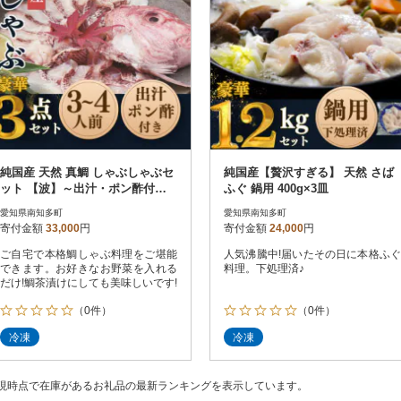
純国産 天然 真鯛 しゃぶしゃぶセ
純国産【贅沢すぎる】 天然 さば
ット 【波】～出汁・ポン酢付き
ふぐ 鍋用 400g×3皿
～ 岬だより
愛知県南知多町
愛知県南知多町
寄付金額
33,000
円
寄付金額
24,000
円
ご自宅で本格鯛しゃぶ料理をご堪能
人気沸騰中!届いたその日に本格ふぐ
できます。お好きなお野菜を入れる
料理。下処理済♪
だけ!鯛茶漬けにしても美味しいです!
（0件）
（0件）
冷凍
冷凍
現時点で在庫があるお礼品の最新ランキングを表示しています。