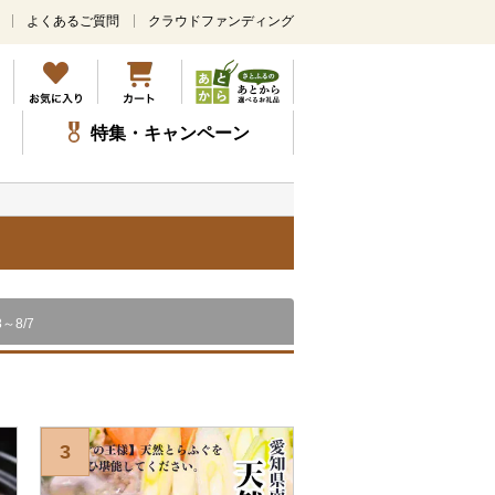
よくあるご質問
クラウドファンディング
メ
イ
ン
コ
ン
特集・キャンペーン
テ
ン
ツ
に
ス
キ
ッ
プ
8～8/7
3