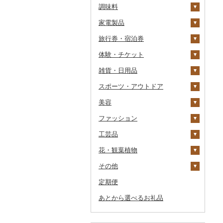
調味料
その他缶詰・瓶詰
家電製品
砂糖
旅行券・宿泊券
塩
季節・空調家電
体験・チケット
醤油
キッチン家電
旅行券
雑貨・日用品
味噌
照明器具
宿泊券
PayPay商品券
JTBふるさと旅行クー
ポン（Eメール発行）
スポーツ・アウトドア
酢
パソコン・周辺機器
食事券
家具・インテリア
JTBふるさと旅行券
美容
だし
TV・オーディオ・カメラ
温泉・サウナ・スパ利用
寝具
ゴルフ
タンス
（紙券）
券
ファッション
食用油
美容・健康家電
タオル
釣り
スキンケア
机・テーブル
布団
ゴルフボール
その他旅行券
水族館
工芸品
はちみつ
カー用品
文房具・印鑑
サイクリング
シャンプー・リンス
鞄・バッグ
えごま油
椅子・チェア・ソファ
枕
泉州タオル
ゴルフクラブ
化粧水・乳液・美容液
動物園
花・観葉植物
ドレッシング
時計
食器
アウトドア・キャンプ
石鹸・ボディーソープ
洋服
織物
オリーブオイル
その他家具・インテリ
毛布
その他タオル
ボールペン
ゴルフウェア
洗顔
トートバッグ・ショル
釣り
ア
ダーバッグ
その他
その他調味料
その他家電
キッチン用品
その他スポーツ
入浴剤
和服
陶器・漆器
観葉植物・苗木
ごま油
タオルケット
ノート・ファイル
グラス・カップ
その他ゴルフ
その他スキンケア
女性・レディース
本場奄美大島紬
ダイビング
キャリーバッグ・スー
定期便
日用品
アロマ
靴・履物
その他装飾品・工芸品
花
地域サービス
その他食用油
みりん
その他寝具
印鑑
タンブラー
包丁
ウェア・ユニフォーム
男性・メンズ
その他織物
信楽焼
ツケース
スキーチケット・リフト
あとから選べるお礼品
楽器・器材
プロテイン
アクセサリー
盆栽・その他
その他
ケチャップ
その他文房具
箸
フライパン
洗剤
その他スポーツ
子供・ベビー
靴・シューズ
唐津焼
数珠
胡蝶蘭
券
その他鞄・バッグ
本・CD・DVD
その他美容
その他服飾小物
こしょう
スプーン・フォーク・
鍋
トイレットペーパー
その他洋服
スリッパ・下駄・草履
ペンダント・ネックレ
備前焼
工芸品
造花・プリザーブドフ
ゴルフプレー券
ナイフ
ス
ラワー