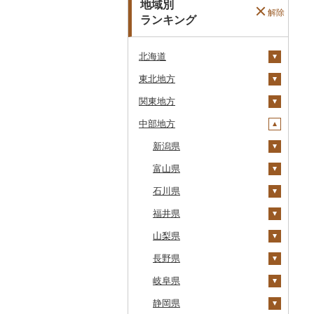
地域別
解除
ランキング
北海道
東北地方
安平町
関東地方
八雲町
青森県
中部地方
鹿部町
岩手県
茨城県
十和田市
江差町
宮城県
栃木県
新潟県
大鰐町
宮古市
土浦市
白老町
秋田県
群馬県
富山県
南部町
軽米町
柴田町
取手市
那須塩原市
十日町市
せたな町
山形県
埼玉県
石川県
五戸町
岩手町
色麻町
大潟村
つくば市
市貝町
榛東村
弥彦村
射水市
旭川市
福島県
千葉県
福井県
藤崎町
矢巾町
丸森町
横手市
村山市
稲敷市
塩谷町
下仁田町
春日部市
阿賀町
氷見市
羽咋市
森町
東京都
山梨県
六ヶ所村
釜石市
大衡村
能代市
尾花沢市
天栄村
潮来市
上三川町
玉村町
蕨市
勝浦市
出雲崎町
朝日町
七尾市
美浜町
稚内市
神奈川県
長野県
東北町
野田村
加美町
小坂町
上山市
広野町
五霞町
佐野市
安中市
戸田市
袖ケ浦市
八王子市
魚沼市
高岡市
白山市
小浜市
富士吉田市
標津町
岐阜県
三戸町
普代村
利府町
仙北市
河北町
鏡石町
北茨城市
真岡市
川場村
毛呂山町
我孫子市
日野市
南足柄市
佐渡市
魚津市
穴水町
越前町
甲斐市
高森町
清里町
静岡県
東通村
一戸町
白石市
井川町
酒田市
須賀川市
境町
高根沢町
昭和村
久喜市
長柄町
昭島市
松田町
燕市
砺波市
輪島市
若狭町
山梨市
御代田町
養老町