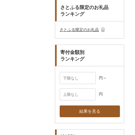
おもちゃ・ぬいぐるみ
その他調味料
まな板
ティッシュ
その他靴・履物
財布
美濃焼
播州そろばん
花火大会チケット
GDOふるさとゴルフ
さとふる限定のお礼品
皿・椀
ピアス・イヤリング
その他花
プレークーポン
ランキング
ご当地キャラクター
土鍋
その他日用品
ショール・ストール
村上木彫堆朱
美濃和紙
カタログギフト
弁当箱
真珠・パール
その他のゴルフプレー
ベビー用品
その他キッチン用品
ネクタイ・ベルト
その他陶器・漆器
民芸品
その他体験・チケット
券
その他食器
その他アクセサリー
さとふる限定のお礼品
ペット用品
マフラー・手袋
防災グッズ
その他服飾小物
寄付金額別
その他雑貨
ランキング
円～
円
結果を見る