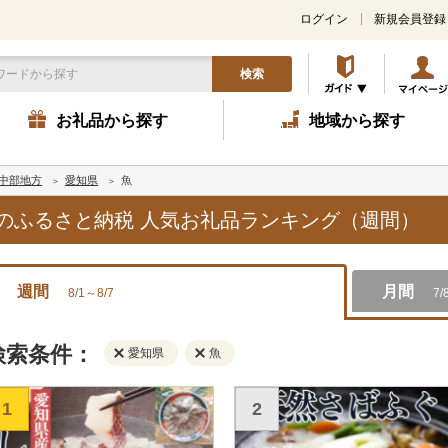
ログイン
新規会員登録
検索
お礼品から探す
地域から探す
中部地方
愛知県
魚
,魚のふるさと納税 人気お礼品ランキング（週間）
週間
月間
8/1～8/7
7/
検索条件：
愛知県
魚
1
2