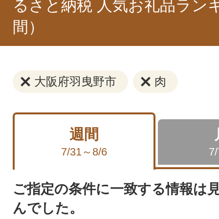
るさと納税 人気お礼品ラン
間）
大阪府羽曳野市
肉
週間
7/31～8/6
7
ご指定の条件に一致する情報は
んでした。