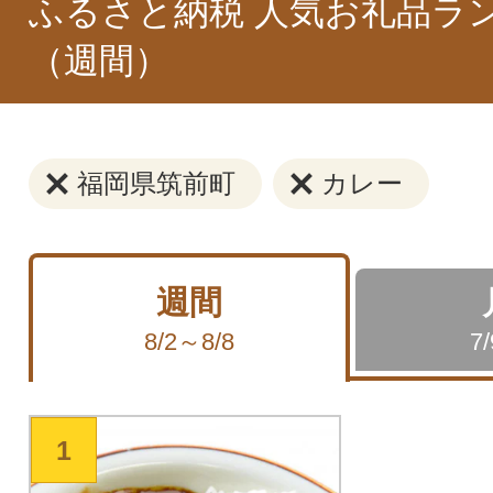
ふるさと納税 人気お礼品ラ
（週間）
福岡県筑前町
カレー
週間
8/2～8/8
7
1