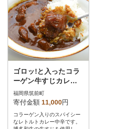
ゴロッ!と入ったコラ
ーゲン牛すじカレー5
食セット(筑前町)
福岡県筑前町
寄付金額
11,000
円
コラーゲン入りのスパイシー
なレトルトカレー中辛です。
博多和牛の牛すじを使用して