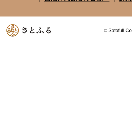
©
Satofull Co.