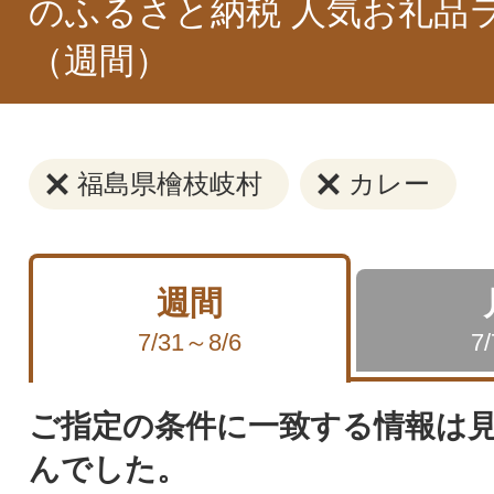
のふるさと納税 人気お礼品
（週間）
福島県檜枝岐村
カレー
週間
7/31～8/6
7
ご指定の条件に一致する情報は
んでした。