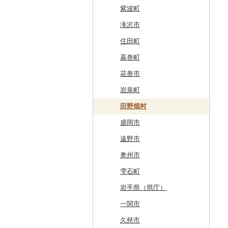
留萌市
おいらせ町
紫波町
白糠町
鶴田町
滝沢市
釧路町
階上町
住田町
名寄市
深浦町
葛巻町
美唄市
青森市
花巻市
厚岸町
田子町
岩泉町
南富良野町
新郷村
田野畑村
上富良野町
横浜町
盛岡市
和寒町
野辺地町
遠野市
紋別市
佐井村
奥州市
乙部町
六戸町
雫石町
根室市
五所川原市
岩手県（県庁）
三笠市
平川市
一関市
東川町
蓬田村
久慈市