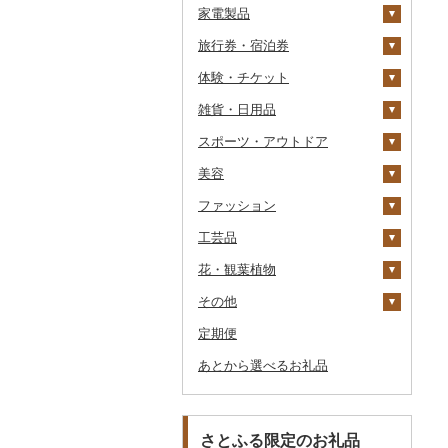
家電製品
砂糖
旅行券・宿泊券
塩
季節・空調家電
体験・チケット
醤油
キッチン家電
旅行券
雑貨・日用品
味噌
照明器具
宿泊券
PayPay商品券
JTBふるさと旅行クー
ポン（Eメール発行）
スポーツ・アウトドア
酢
パソコン・周辺機器
食事券
家具・インテリア
JTBふるさと旅行券
美容
だし
TV・オーディオ・カメラ
温泉・サウナ・スパ利用
寝具
ゴルフ
タンス
（紙券）
券
ファッション
食用油
美容・健康家電
タオル
釣り
スキンケア
机・テーブル
布団
ゴルフボール
その他旅行券
水族館
工芸品
はちみつ
カー用品
文房具・印鑑
サイクリング
シャンプー・リンス
鞄・バッグ
えごま油
椅子・チェア・ソファ
枕
泉州タオル
ゴルフクラブ
化粧水・乳液・美容液
動物園
花・観葉植物
ドレッシング
時計
食器
アウトドア・キャンプ
石鹸・ボディーソープ
洋服
織物
オリーブオイル
その他家具・インテリ
毛布
その他タオル
ボールペン
ゴルフウェア
洗顔
トートバッグ・ショル
釣り
ア
ダーバッグ
その他
その他調味料
その他家電
キッチン用品
その他スポーツ
入浴剤
和服
陶器・漆器
観葉植物・苗木
ごま油
タオルケット
ノート・ファイル
グラス・カップ
その他ゴルフ
その他スキンケア
女性・レディース
本場奄美大島紬
ダイビング
キャリーバッグ・スー
定期便
日用品
アロマ
靴・履物
その他装飾品・工芸品
花
地域サービス
その他食用油
みりん
その他寝具
印鑑
タンブラー
包丁
ウェア・ユニフォーム
男性・メンズ
その他織物
信楽焼
ツケース
スキーチケット・リフト
あとから選べるお礼品
楽器・器材
プロテイン
アクセサリー
盆栽・その他
その他
ケチャップ
その他文房具
箸
フライパン
洗剤
その他スポーツ
子供・ベビー
靴・シューズ
唐津焼
数珠
胡蝶蘭
券
その他鞄・バッグ
本・CD・DVD
その他美容
その他服飾小物
こしょう
スプーン・フォーク・
鍋
トイレットペーパー
その他洋服
スリッパ・下駄・草履
ペンダント・ネックレ
備前焼
工芸品
造花・プリザーブドフ
ゴルフプレー券
ナイフ
ス
ラワー
おもちゃ・ぬいぐるみ
その他調味料
まな板
ティッシュ
その他靴・履物
財布
美濃焼
播州そろばん
花火大会チケット
GDOふるさとゴルフ
さとふる限定のお礼品
皿・椀
ピアス・イヤリング
その他花