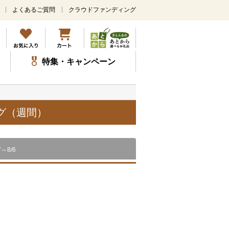
よくあるご質問
クラウドファンディング
メ
イ
ン
コ
ン
特集・キャンペーン
テ
ン
ツ
に
ス
グ（週間）
キ
ッ
プ
7～8/6