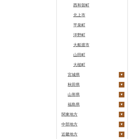
厚真町
中泊町
西和賀町
奥尻町
外ヶ浜町
北上市
網走市
つがる市
平泉町
浦河町
弘前市
洋野町
広尾町
鰺ヶ沢町
大船渡市
中札内村
むつ市
山田町
滝川市
田舎館村
大槌町
比布町
宮城県
青森県（県庁）
鶴居村
秋田県
三沢市
柴田町
釧路市
山形県
西目屋村
色麻町
大潟村
苫前町
福島県
丸森町
横手市
村山市
関東地方
当別町
大衡村
能代市
尾花沢市
天栄村
中部地方
占冠村
茨城県
加美町
小坂町
上山市
広野町
近畿地方
上士幌町
栃木県
新潟県
利府町
仙北市
河北町
鏡石町
土浦市