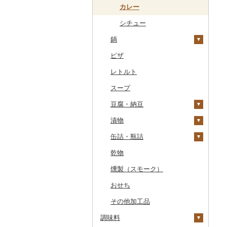
干物
すいか
きのこ
ウイスキー
その他飲料・ジュース
ゼリー
パスタ
常陸牛
その他鶏肉
しじみ
イワシ
タコ
海苔
あきたこまち
みかん
自然薯
その他日本酒
黒糖焼酎
白ワイン
ドリップ
静岡茶
みかんジュース（オレ
飲料
シュウマイ
カレー
ンジジュース）
その他魚介・加工品
キウイ
その他野菜
リキュール・洋酒
チョコレート
ひやむぎ
上州牛
サザエ
カツオ
わかめ
ししゃも
ひとめぼれ
レモン
レンコン
しいたけ
その他焼酎
赤ワイン
足柄茶
茶葉・ティーバッグ
野菜ジュース
コロッケ
シチュー
その他果汁飲料
柿（カキ）
甘酒
カステラ
そうめん
鍋
飛騨牛
はまぐり
金目鯛
ひじき
その他干物
しらす・ちりめん
ミルキークィーン
不知火・デコポン
にんにく・生姜
松茸
山菜
シャンパン・スパーク
知覧茶
炭酸飲料
その他惣菜
リングワイン
ドライフルーツ
ノンアルコール
アイス・ジェラート
その他麺
ピザ
近江牛
その他貝
クエ
その他海苔・海藻
かまぼこ・練り製品
ななつぼし
せとか
その他根菜
その他きのこ
かぼちゃ
八女茶
豆乳
肉
その他ワイン
その他果物
その他酒
その他洋菓子
レトルト
神戸牛・神戸ビーフ
くじら
その他魚介・加工品
その他米
文旦
干し柿
茄子
その他茶
その他飲料・ジュース
魚
煎餅・おかき
スープ
但馬牛
サバ
まどんな
干し芋
びわ
レタス
その他鍋
羊羹
豆腐・納豆
土佐あかうし
さんま
ポンカン
その他ドライフルーツ
ブルーベリー
その他野菜
饅頭
漬物
佐賀牛
鯛
その他柑橘
パイナップル
豆腐
大福
缶詰・瓶詰
長崎和牛
のどぐろ
栗
納豆
梅干
その他和菓子
乾物
あか牛
ふぐ
その他果物
キムチ
肉
燻製（スモーク）
宮崎牛
ブリ
その他漬物
魚
おせち
その他牛肉（精肉）
ほっけ
果物
その他加工品
その他鮮魚
ジャム
調味料
その他缶詰・瓶詰