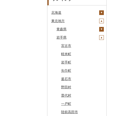
北海道
東北地方
安平町
八雲町
青森県
鹿部町
岩手県
十和田市
江差町
大鰐町
宮古市
白老町
南部町
軽米町
せたな町
五戸町
岩手町
旭川市
藤崎町
矢巾町
森町
六ヶ所村
釜石市
稚内市
東北町
野田村
標津町
三戸町
普代村
清里町
東通村
一戸町
北斗市
黒石市
陸前高田市