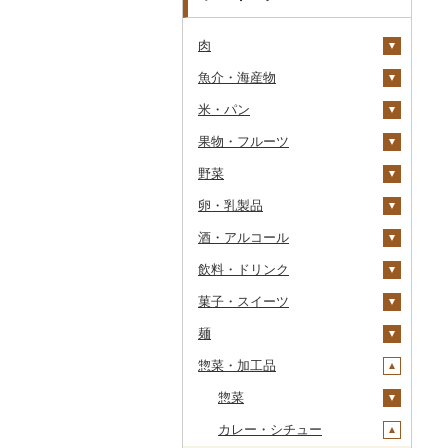
肉
魚介・海産物
牛肉（精肉）
米・パン
牛肉（加工品）
カニ
ステーキ
果物・フルーツ
豚肉（精肉）
エビ
米
すき焼き
ハンバーグ
ズワイガニ
野菜
豚肉（加工品）
いくら
雑穀
ぶどう・マスカット
しゃぶしゃぶ
もつ鍋
ステーキ
タラバガニ
甘エビ
精米
卵・乳製品
鶏肉
うに
餅
いちご
いも
焼肉
ローストビーフ
すき焼き
ハンバーグ
毛ガニ
ボタンエビ
無洗米
巨峰
酒・アルコール
鹿肉
明太子・たらこ
その他穀物加工品
りんご
トマト
卵
牛タン
ビーフジャーキー
しゃぶしゃぶ
もつ鍋
鶏肉（精肉）
かにしゃぶ
伊勢海老
玄米
ナガノパープル
じゃがいも
飲料・ドリンク
馬肉
その他魚卵
パン
もも
玉ねぎ
チーズ
ビール・発泡酒
和牛
その他牛肉（加工品）
焼肉
ハム
ハム・ソーセージ
その他カニ
その他エビ
明太子
金芽米
ピオーネ
さつまいも
フルーツトマト
菓子・スイーツ
羊肉・ラム肉（ジンギス
貝
メロン
ねぎ
ヨーグルト
日本酒
水・ミネラルウォーター
黒毛和牛
アグー豚
ソーセージ・ウインナ
唐揚げ
たらこ
数の子
ゆめぴりか
デラウェア
その他いも
ミニトマト
ビール
カン）
ー
麺
うなぎ
さくらんぼ
とうもろこし
牛乳
焼酎
コーヒー・コーヒー豆
ケーキ
白老牛
その他豚肉（精肉）
中津からあげ
からすみ
帆立（ホタテ）
つや姫
シャインマスカット
その他トマト
発泡酒
純米大吟醸
鴨肉
ベーコン・サラミ
惣菜・加工品
鮮魚
梨
根菜
バター
梅酒
茶
クッキー
ラーメン
仙台牛
水炊き
キャビア
鮑（アワビ）
コシヒカリ
その他ぶどう・マスカ
地ビール・クラフトビ
純米吟醸
芋焼酎
飲料
猪肉
その他豚肉（加工品）
ット
ール
イカ・タコ
マンゴー
アスパラガス
その他乳製品
泡盛
果汁飲料
焼き菓子
うどん
惣菜
米沢牛
地鶏
その他魚卵
牡蠣（カキ）
鮭・サーモン
はえぬき
和梨
人参
大吟醸
麦焼酎
コーヒー豆
飲料
その他肉・加工品
海苔・海藻
みかん・柑橘
豆
ワイン
紅茶
プリン
そば
カレー・シチュー
山形牛
赤鶏さつま
あさり
マグロ
イカ
さがびより
洋梨・ラフランス
大根
吟醸
米焼酎
粉
茶葉・ティーバッグ
りんごジュース
餃子