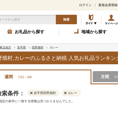
ログイン
新規会員登録
検索
お礼品から探す
地域から探す
東北地方
岩手県
田野畑村
カレー
田野畑村,カレーのふるさと納税 人気お礼品ランキン
週間
月間
7/31～8/6
7/
検索条件：
岩手県田野畑村
カレー
指定の条件に一致する情報は見つかりませんでした。