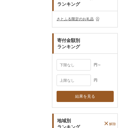
プレークーポン
ランキング
ご当地キャラクター
土鍋
その他日用品
ショール・ストール
村上木彫堆朱
美濃和紙
カタログギフト
弁当箱
真珠・パール
その他のゴルフプレー
ベビー用品
その他キッチン用品
ネクタイ・ベルト
その他陶器・漆器
民芸品
その他体験・チケット
券
その他食器
その他アクセサリー
さとふる限定のお礼品
ペット用品
マフラー・手袋
防災グッズ
その他服飾小物
寄付金額別
その他雑貨
ランキング
円～
円
結果を見る
地域別
解除
ランキング