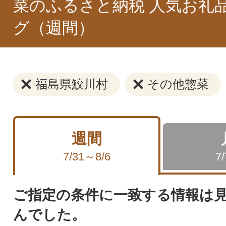
菜のふるさと納税 人気お礼
グ（週間）
福島県鮫川村
その他惣菜
週間
7/31～8/6
7
ご指定の条件に一致する情報は
んでした。