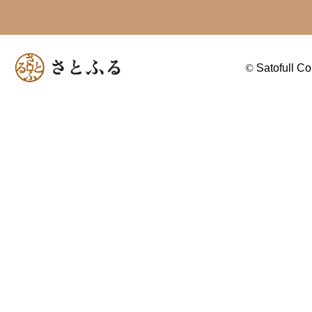
©
Satofull Co.