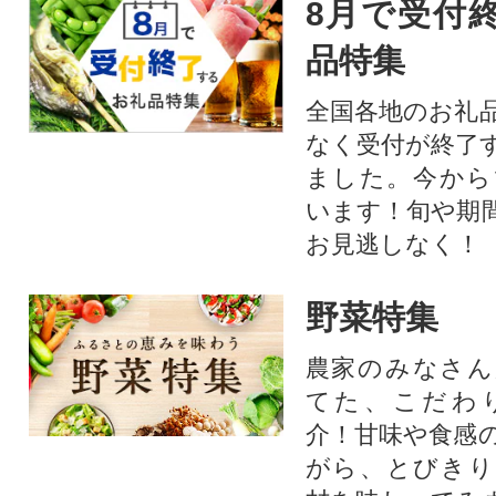
8月で受付
品特集
全国各地のお礼
なく受付が終了
ました。今から
います！旬や期
お見逃しなく！
野菜特集
農家のみなさん
てた、こだわ
介！甘味や食感
がら、とびきり