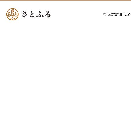
©
Satofull Co.