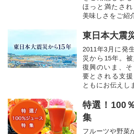
ほっと満たされ
美味しさをご紹
東日本大震災
2011年3月に
災から15年。
復興のいま、そ
要とされる支援
ともにお伝えし
特選！100
集
フルーツや野菜