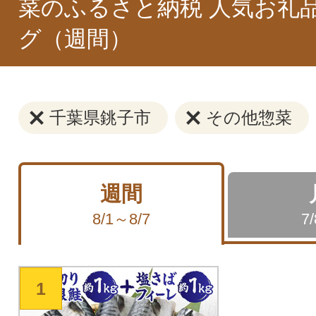
菜のふるさと納税 人気お礼
グ（週間）
千葉県銚子市
その他惣菜
週間
8/1～8/7
7
1