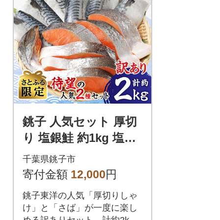
銚子 人気セット 厚切
り 塩銀鮭 約1kg 塩鯖
フィーレ約1kg 合計約
千葉県銚子市
2.0kg【さとふる限
寄付金額
12,000
円
定】
銚子東洋の人気「厚切りしゃ
け」と「さば」が一度に楽し
める訳ありセット。計約2kg