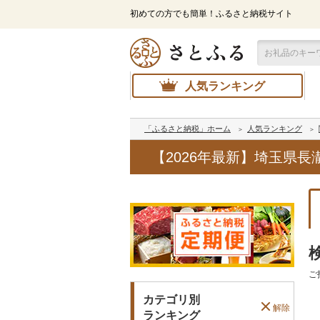
初めての方でも簡単！ふるさと納税サイト
人気ランキング
「ふるさと納税」ホーム
人気ランキング
【2026年最新】埼玉県
ご
カテゴリ別
解除
ランキング