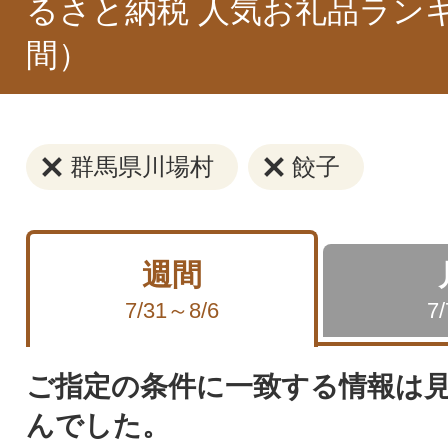
るさと納税 人気お礼品ラン
間）
群馬県川場村
餃子
週間
7/31～8/6
7
ご指定の条件に一致する情報は
んでした。