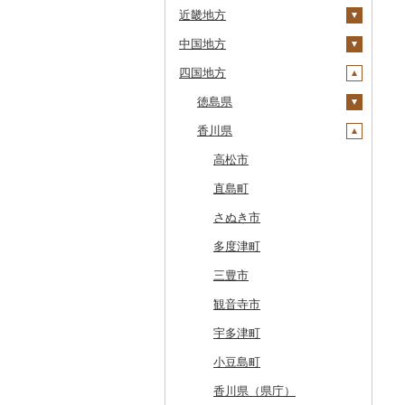
近畿地方
江差町
宮城県
栃木県
新潟県
大鰐町
宮古市
土浦市
中国地方
白老町
秋田県
群馬県
富山県
三重県
南部町
軽米町
柴田町
取手市
那須塩原市
十日町市
四国地方
せたな町
山形県
埼玉県
石川県
滋賀県
鳥取県
五戸町
岩手町
色麻町
大潟村
つくば市
市貝町
榛東村
弥彦村
射水市
鈴鹿市
旭川市
福島県
千葉県
福井県
京都府
島根県
徳島県
藤崎町
矢巾町
丸森町
横手市
村山市
稲敷市
塩谷町
下仁田町
春日部市
阿賀町
氷見市
羽咋市
伊賀市
長浜市
鳥取県（県庁）
森町
東京都
山梨県
大阪府
岡山県
香川県
六ヶ所村
釜石市
大衡村
能代市
尾花沢市
天栄村
潮来市
上三川町
玉村町
蕨市
勝浦市
出雲崎町
朝日町
七尾市
美浜町
木曽岬町
高島市
宮津市
米子市
雲南市
阿波市
稚内市
神奈川県
長野県
兵庫県
広島県
東北町
野田村
加美町
小坂町
上山市
広野町
五霞町
佐野市
安中市
戸田市
袖ケ浦市
八王子市
魚沼市
高岡市
白山市
小浜市
富士吉田市
多気町
草津市
伊根町
茨木市
大山町
海士町
津山市
牟岐町
高松市
標津町
岐阜県
奈良県
山口県
三戸町
普代村
利府町
仙北市
河北町
鏡石町
北茨城市
真岡市
川場村
毛呂山町
我孫子市
日野市
南足柄市
佐渡市
魚津市
穴水町
越前町
甲斐市
高森町
松阪市
近江八幡市
与謝野町
豊能町
上郡町
琴浦町
津和野町
西粟倉村
安芸太田町
那賀町
直島町
清里町
静岡県
和歌山県
東通村
一戸町
白石市
井川町
酒田市
須賀川市
境町
高根沢町
昭和村
久喜市
長柄町
昭島市
松田町
燕市
砺波市
輪島市
若狭町
山梨市
御代田町
養老町
桑名市
竜王町
福知山市
枚方市
神河町
曽爾村
日野町
飯南町
久米南町
世羅町
柳井市
三好市
さぬき市
北斗市
愛知県
黒石市
陸前高田市
登米市
潟上市
新庄市
小野町
かすみがうら市
大田原市
甘楽町
ふじみ野市
芝山町
武蔵村山市
大井町
南魚沼市
入善町
中能登町
鯖江市
富士川町
飯田市
八百津町
下田市
志摩市
甲賀市
亀岡市
河内長野市
小野市
河合町
湯浅町
鳥取市
安来市
真庭市
大竹市
平生町
鳴門市
多度津町
留萌市
おいらせ町
紫波町
山元町
三種町
長井市
棚倉町
牛久市
栃木市
明和町
川島町
八千代市
葛飾区
中井町
関川村
黒部市
石川県（県庁）
高浜町
大月市
青木村
池田町
静岡市
清須市
明和町
湖南市
城陽市
泉佐野市
太子町
宇陀市
有田市
北栄町
知夫村
新見市
廿日市市
山口県（県庁）
藍住町
三豊市
白糠町
鶴田町
滝沢市
名取市
藤里町
小国町
古殿町
常陸太田市
日光市
沼田市
上里町
横芝光町
小金井市
愛川町
新発田市
立山町
野々市市
勝山市
富士河口湖町
南箕輪村
関市
吉田町
田原市
鳥羽市
大津市
久御山町
交野市
西宮市
田原本町
橋本市
境港市
隠岐の島町
美咲町
北広島町
長門市
板野町
観音寺市
釧路町
階上町
住田町
川崎町
湯沢市
南陽市
昭和村
つくばみらい市
小山市
桐生市
川口市
多古町
墨田区
山北町
加茂市
富山県（県庁）
能登町
福井県（県庁）
韮崎市
長野県（県庁）
瑞穂市
函南町
安城市
いなべ市
彦根市
京丹後市
藤井寺市
佐用町
山添村
広川町
智頭町
吉賀町
浅口市
福山市
田布施町
東みよし町
宇多津町
名寄市
深浦町
葛巻町
村田町
大館市
中山町
下郷町
下妻市
宇都宮市
吉岡町
飯能市
白子町
東久留米市
真鶴町
小千谷市
小矢部市
能美市
越前市
南アルプス市
上松町
飛騨市
藤枝市
北名古屋市
紀北町
栗東市
井手町
能勢町
多可町
大淀町
和歌山市
江府町
出雲市
美作市
広島市
防府市
徳島県（県庁）
小豆島町
美唄市
青森市
花巻市
栗原市
由利本荘市
庄内町
西郷村
茨城町
栃木県（県庁）
太田市
長瀞町
栄町
利島村
清川村
田上町
滑川市
津幡町
坂井市
市川三郷町
高山村
岐南町
御殿場市
東栄町
熊野市
愛荘町
木津川市
阪南市
朝来市
安堵町
海南市
八頭町
奥出雲町
岡山市
庄原市
上関町
阿南市
香川県（県庁）