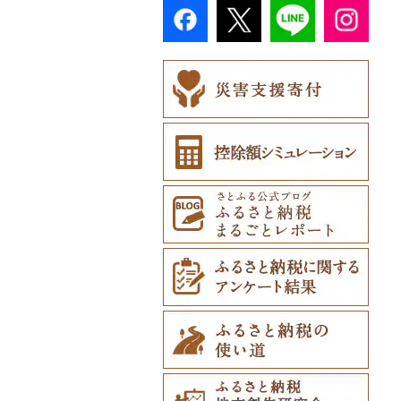
中札内村
長崎県
むつ市
山田町
大和町
寒河江市
福島市
水戸市
草津町
吉見町
佐倉市
板橋区
横浜市
湯沢町
甲州市
売木村
海津市
森町
東海市
八幡市
吹田市
尼崎市
上牧町
すさみ町
矢掛町
久万高原町
須崎市
添田町
嬉野市
滝川市
熊本県
田舎館村
大槌町
大郷町
西川町
新地町
鉾田市
高崎市
東松山市
木更津市
渋谷区
茅ヶ崎市
新潟市
丹波山村
小諸市
関ケ原町
川根本町
新城市
京田辺市
河南町
加西市
明日香村
日高町
鏡野町
上島町
日高村
大刀洗町
佐賀県（県庁）
松浦市
比布町
大分県
青森県（県庁）
南三陸町
高畠町
葛尾村
桜川市
群馬県（県庁）
入間市
茂原市
千代田区
川崎市
木曽町
七宗町
富士市
春日井市
向日市
和泉市
宝塚市
吉野町
有田川町
松前町
室戸市
朝倉市
唐津市
時津町
上天草市
鶴居村
宮崎県
三沢市
仙台市
山形市
三島町
石岡市
大泉町
志木市
野田市
新宿区
厚木市
箕輪町
笠松町
御前崎市
瀬戸市
高槻市
淡路市
奈良市
印南町
愛南町
黒潮町
苅田町
江北町
諫早市
湯前町
九重町
釧路市
鹿児島県
西目屋村
大河原町
三川町
桑折町
茨城県（県庁）
長野原町
北本市
山武市
江東区
海老名市
駒ヶ根市
東白川村
東伊豆町
大府市
豊中市
丹波篠山市
大和郡山市
和歌山県（県庁）
新居浜市
四万十市
川崎町
みやき町
東彼杵町
玉名市
由布市
えびの市
苫前町
沖縄県
角田市
大江町
矢吹町
坂東市
中之条町
桶川市
鴨川市
青梅市
相模原市
王滝村
土岐市
西伊豆町
半田市
箕面市
香美町
野迫川村
みなべ町
伊予市
奈半利町
春日市
多久市
長与町
菊池市
竹田市
宮崎市
指宿市
当別町
涌谷町
米沢市
国見町
小美玉市
加須市
印西市
国立市
座間市
千曲市
岐阜県（県庁）
清水町
あま市
太子町
芦屋市
葛城市
かつらぎ町
松山市
土佐市
上毛町
伊万里市
対馬市
山江村
別府市
木城町
龍郷町
うるま市
占冠村
東松島市
檜枝岐村
日立市
三郷市
神崎町
品川区
二宮町
辰野町
下呂市
南伊豆町
岩倉市
岬町
神戸市
三宅町
田辺市
西条市
津野町
中間市
神埼市
長崎県（県庁）
宇城市
中津市
川南町
中種子町
嘉手納町
上士幌町
喜多方市
大子町
八潮市
船橋市
福生市
茅野市
多治見市
松崎町
小牧市
千早赤阪村
川西市
生駒市
北山村
東温市
高知県（県庁）
太宰府市
有田町
佐世保市
西原村
豊後大野市
三股町
出水市
北谷町
平取町
南相馬市
鹿嶋市
越生町
千葉市
小平市
喬木村
垂井町
湖西市
愛西市
東大阪市
三田市
東吉野村
串本町
宇和島市
四万十町
赤村
基山町
南島原市
水上村
杵築市
都城市
いちき串木野市
宮古島市
七飯町
会津若松市
阿見町
さいたま市
白井市
文京区
阿智村
恵那市
磐田市
長久手市
摂津市
赤穂市
五條市
内子町
大川村
須恵町
上峰町
波佐見町
高森町
日出町
椎葉村
徳之島町
八重瀬町
北見市
大熊町
那珂市
鴻巣市
成田市
大田区
小川村
白川町
三島市
豊川市
島本町
相生市
香芝市
大洲市
いの町
香春町
吉野ヶ里町
長崎市
大津町
津久見市
日向市
湧水町
座間味村
登別市
浅川町
筑西市
嵐山町
富津市
豊島区
宮田村
各務原市
静岡県（県庁）
尾張旭市
高石市
姫路市
桜井市
愛媛県（県庁）
土佐町
飯塚市
鹿島市
川棚町
和水町
豊後高田市
日之影町
垂水市
糸満市
訓子府町
相馬市
八千代町
越谷市
浦安市
西東京市
飯綱町
美濃市
牧之原市
稲沢市
田尻町
伊丹市
橿原市
四国中央市
安田町
志免町
小城市
島原市
長洲町
宇佐市
新富町
南さつま市
北中城村