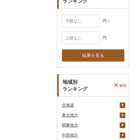
ランキング
円～
円
結果を見る
地域別
解除
ランキング
北海道
東北地方
安平町
関東地方
八雲町
青森県
中部地方
鹿部町
岩手県
茨城県
十和田市