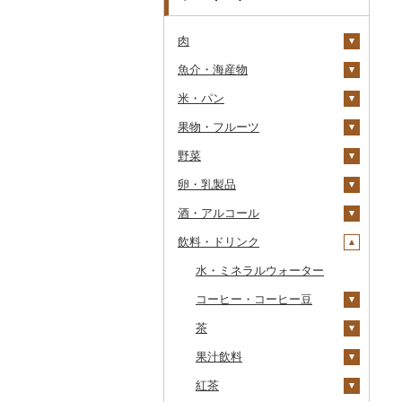
肉
魚介・海産物
牛肉（精肉）
米・パン
牛肉（加工品）
カニ
ステーキ
果物・フルーツ
豚肉（精肉）
エビ
米
すき焼き
ハンバーグ
ズワイガニ
野菜
豚肉（加工品）
いくら
雑穀
ぶどう・マスカット
しゃぶしゃぶ
もつ鍋
ステーキ
タラバガニ
甘エビ
精米
卵・乳製品
鶏肉
うに
餅
いちご
いも
焼肉
ローストビーフ
すき焼き
ハンバーグ
毛ガニ
ボタンエビ
無洗米
巨峰
酒・アルコール
鹿肉
明太子・たらこ
その他穀物加工品
りんご
トマト
卵
牛タン
ビーフジャーキー
しゃぶしゃぶ
もつ鍋
鶏肉（精肉）
かにしゃぶ
伊勢海老
玄米
ナガノパープル
じゃがいも
飲料・ドリンク
馬肉
その他魚卵
パン
もも
玉ねぎ
チーズ
ビール・発泡酒
和牛
その他牛肉（加工品）
焼肉
ハム
ハム・ソーセージ
その他カニ
その他エビ
明太子
金芽米
ピオーネ
さつまいも
フルーツトマト
羊肉・ラム肉（ジンギス
貝
メロン
ねぎ
ヨーグルト
日本酒
水・ミネラルウォーター
黒毛和牛
アグー豚
ソーセージ・ウインナ
唐揚げ
たらこ
数の子
ゆめぴりか
デラウェア
その他いも
ミニトマト
ビール
カン）
ー
うなぎ
さくらんぼ
とうもろこし
牛乳
焼酎
コーヒー・コーヒー豆
白老牛
その他豚肉（精肉）
中津からあげ
からすみ
帆立（ホタテ）
つや姫
シャインマスカット
その他トマト
発泡酒
純米大吟醸
鴨肉
ベーコン・サラミ
鮮魚
梨
根菜
バター
梅酒
茶
仙台牛
水炊き
キャビア
鮑（アワビ）
コシヒカリ
その他ぶどう・マスカ
地ビール・クラフトビ
純米吟醸
芋焼酎
飲料
猪肉
その他豚肉（加工品）
ット
ール
イカ・タコ
マンゴー
アスパラガス
その他乳製品
泡盛
果汁飲料
米沢牛
地鶏
その他魚卵
牡蠣（カキ）
鮭・サーモン
はえぬき
和梨
人参
大吟醸
麦焼酎
コーヒー豆
飲料
その他肉・加工品
海苔・海藻
みかん・柑橘
豆
ワイン
紅茶
山形牛
赤鶏さつま
あさり
マグロ
イカ
さがびより
洋梨・ラフランス
大根
吟醸
米焼酎
粉
茶葉・ティーバッグ
りんごジュース