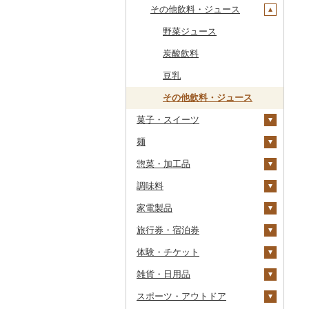
干物
すいか
きのこ
ウイスキー
その他飲料・ジュース
常陸牛
その他鶏肉
しじみ
イワシ
タコ
海苔
あきたこまち
みかん
自然薯
その他日本酒
黒糖焼酎
白ワイン
ドリップ
静岡茶
みかんジュース（オレ
飲料
ンジジュース）
その他魚介・加工品
キウイ
その他野菜
リキュール・洋酒
上州牛
サザエ
カツオ
わかめ
ししゃも
ひとめぼれ
レモン
レンコン
しいたけ
その他焼酎
赤ワイン
足柄茶
茶葉・ティーバッグ
野菜ジュース
その他果汁飲料
柿（カキ）
甘酒
飛騨牛
はまぐり
金目鯛
ひじき
その他干物
しらす・ちりめん
ミルキークィーン
不知火・デコポン
にんにく・生姜
松茸
山菜
シャンパン・スパーク
知覧茶
炭酸飲料
リングワイン
ドライフルーツ
ノンアルコール
近江牛
その他貝
クエ
その他海苔・海藻
かまぼこ・練り製品
ななつぼし
せとか
その他根菜
その他きのこ
かぼちゃ
八女茶
豆乳
その他ワイン
その他果物
その他酒
神戸牛・神戸ビーフ
くじら
その他魚介・加工品
その他米
文旦
干し柿
茄子
その他茶
その他飲料・ジュース
菓子・スイーツ
但馬牛
サバ
まどんな
干し芋
びわ
レタス
麺
ケーキ
土佐あかうし
さんま
ポンカン
その他ドライフルーツ
ブルーベリー
その他野菜
惣菜・加工品
クッキー
ラーメン
佐賀牛
鯛
その他柑橘
パイナップル
調味料
焼き菓子
うどん
惣菜
長崎和牛
のどぐろ
栗
家電製品
プリン
そば
カレー・シチュー
砂糖
あか牛
ふぐ
その他果物
餃子
旅行券・宿泊券
ゼリー
パスタ
鍋
塩
季節・空調家電
宮崎牛
ブリ
シュウマイ
カレー
体験・チケット
チョコレート
ひやむぎ
ピザ
醤油
キッチン家電
旅行券
その他牛肉（精肉）
ほっけ
コロッケ
シチュー
肉
雑貨・日用品
カステラ
そうめん
レトルト
味噌
照明器具
宿泊券
PayPay商品券
その他鮮魚
その他惣菜
魚
JTBふるさと旅行クー
ポン（Eメール発行）
スポーツ・アウトドア
アイス・ジェラート
その他麺
スープ
酢
パソコン・周辺機器
食事券
家具・インテリア
その他鍋
JTBふるさと旅行券