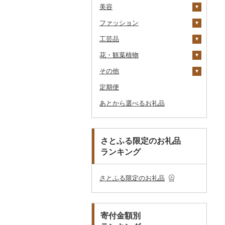
美容
その他洋菓子
豆腐・納豆
だし
TV・オーディオ・カメラ
温泉・サウナ・スパ利用
寝具
ゴルフ
タンス
（紙券）
券
ファッション
煎餅・おかき
漬物
食用油
美容・健康家電
タオル
釣り
スキンケア
豆腐
机・テーブル
布団
ゴルフボール
その他旅行券
水族館
工芸品
羊羹
缶詰・瓶詰
はちみつ
カー用品
文房具・印鑑
サイクリング
シャンプー・リンス
鞄・バッグ
納豆
梅干
えごま油
椅子・チェア・ソファ
枕
泉州タオル
ゴルフクラブ
化粧水・乳液・美容液
動物園
花・観葉植物
饅頭
乾物
ドレッシング
時計
食器
アウトドア・キャンプ
石鹸・ボディーソープ
洋服
織物
キムチ
肉
オリーブオイル
その他家具・インテリ
毛布
その他タオル
ボールペン
ゴルフウェア
洗顔
トートバッグ・ショル
釣り
ア
ダーバッグ
その他
大福
燻製（スモーク）
その他調味料
その他家電
キッチン用品
その他スポーツ
入浴剤
和服
陶器・漆器
観葉植物・苗木
その他漬物
魚
ごま油
タオルケット
ノート・ファイル
グラス・カップ
その他ゴルフ
その他スキンケア
女性・レディース
本場奄美大島紬
ダイビング
キャリーバッグ・スー
定期便
その他和菓子
おせち
日用品
アロマ
靴・履物
その他装飾品・工芸品
花
地域サービス
果物
その他食用油
みりん
その他寝具
印鑑
タンブラー
包丁
ウェア・ユニフォーム
男性・メンズ
その他織物
信楽焼
ツケース
スキーチケット・リフト
あとから選べるお礼品
その他加工品
楽器・器材
プロテイン
アクセサリー
盆栽・その他
その他
ジャム
ケチャップ
その他文房具
箸
フライパン
洗剤
その他スポーツ
子供・ベビー
靴・シューズ
唐津焼
数珠
胡蝶蘭
券
その他鞄・バッグ
本・CD・DVD
その他美容
その他服飾小物
その他缶詰・瓶詰
こしょう
スプーン・フォーク・
鍋
トイレットペーパー
その他洋服
スリッパ・下駄・草履
ペンダント・ネックレ
備前焼
工芸品
造花・プリザーブドフ
ゴルフプレー券
ナイフ
ス
ラワー
おもちゃ・ぬいぐるみ
その他調味料
まな板
ティッシュ
その他靴・履物
財布
美濃焼
播州そろばん
花火大会チケット
GDOふるさとゴルフ
さとふる限定のお礼品
皿・椀
ピアス・イヤリング
その他花
プレークーポン
ランキング
ご当地キャラクター
土鍋
その他日用品
ショール・ストール
村上木彫堆朱
美濃和紙
カタログギフト
弁当箱
真珠・パール
その他のゴルフプレー
ベビー用品
その他キッチン用品
ネクタイ・ベルト
その他陶器・漆器
民芸品
その他体験・チケット
券
その他食器
その他アクセサリー
さとふる限定のお礼品
ペット用品
マフラー・手袋
防災グッズ
その他服飾小物
寄付金額別
その他雑貨