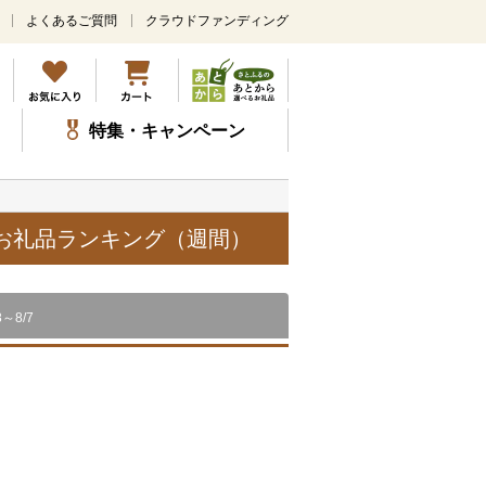
よくあるご質問
クラウドファンディング
メ
イ
ン
コ
ン
特集・キャンペーン
テ
ン
ツ
に
ス
気お礼品ランキング（週間）
キ
ッ
プ
8～8/7