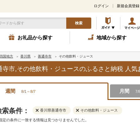
ログイン
新規会員登録
検索
お礼品から探す
地域から探す
四国地方
香川県
善通寺市
その他飲料・ジュース
善通寺市,その他飲料・ジュースのふるさと納税 人
週間
月間
8/1～8/7
7/
検索条件：
香川県善通寺市
その他飲料・ジュース
指定の条件に一致する情報は見つかりませんでした。