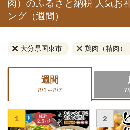
肉）のふるさと納税 人気お
ング（週間）
大分県国東市
鶏肉（精肉）
週間
8/1～8/7
7
1
2