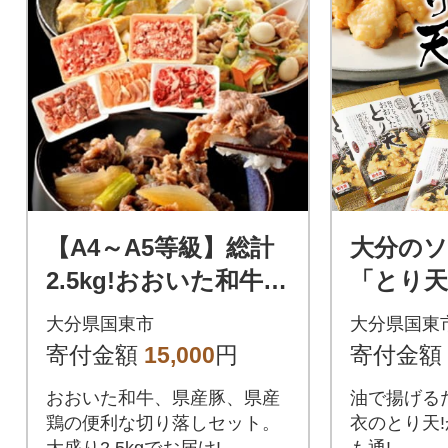
【A4～A5等級】総計
大分の
2.5kg!おおいた和牛ほ
「とり天」
か厳選お肉の切落し3
いた 名物
大分県国東市
大分県国東
種セット_1476R
A-2
寄付金額
15,000
円
寄付金額
おおいた和牛、県産豚、県産
油で揚げる
鶏の便利な切り落しセット。
衣のとり天
大盛り2.5kgでお届け!
も通!