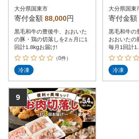
g定期便/計6回発送_21
期便/計6
大分県国東市
大分県国東
65R-K
R-M
寄付金額
88,000
円
寄付金額
黒毛和牛の豊後牛、おおいた
黒毛和牛の
の豚・鶏の切落しを2ヵ月に1
おおいたの
回計1.8kgお届け!
毎月1回計1.
（0件）
冷凍
冷凍
9