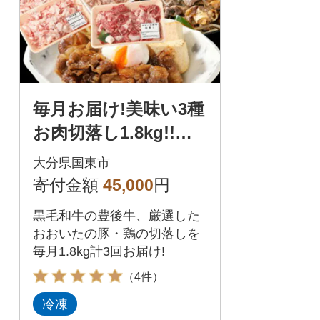
毎月お届け!美味い3種
お肉切落し1.8kg!!定
期便/計3回発送_2166
大分県国東市
R
寄付金額
45,000
円
黒毛和牛の豊後牛、厳選した
おおいたの豚・鶏の切落しを
毎月1.8kg計3回お届け!
（4件）
冷凍