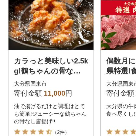
カラっと美味しい2.5k
偶数月に
g!鶴ちゃんの骨なし
県特選!
唐揚げ_0082N
ット定期
大分県国東市
大分県国東
_2137R
寄付金額
11,000
円
寄付金額
油で揚げるだけと調理はとて
大分県の牛
も簡単!ジューシーな鶴ちゃん
食べ尽くし
の骨なし唐揚げ!!
（2件）