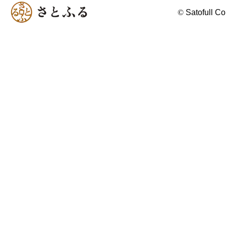
©
Satofull Co.