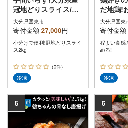
手間いらず!大分県産
鶏好きの
冠地どりスライス/モ
だ地鶏!
モ・ムネ2kg_1831R
どり1羽
大分県国東市
大分県国東
ット_17
寄付金額
27,000
円
寄付金額
小分けで便利!冠地どりスライ
程よい食感
ス2kg
める!
（0件）
冷凍
冷凍
5
6