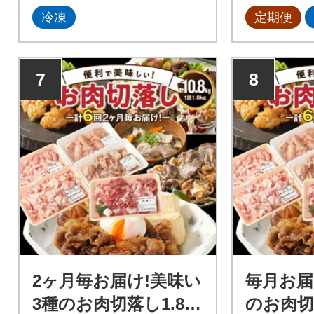
冷凍
定期便
7
8
2ヶ月毎お届け!美味い
毎月お届
3種のお肉切落し1.8k
のお肉切落