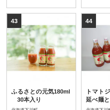
43
44
ふるさとの元気180ml
トマト
30本入り
延べ麺
詰め合
北海道下川町
北海道下川