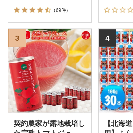
（69件）
3
4
契約農家が露地栽培し
【北海道