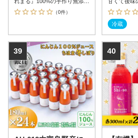
れまる』100%の手作り無添加
甘くて後味
ジュースです。
す。
（0件）
冷蔵
39
40