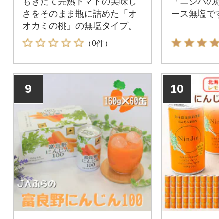
もぎたて完熟トマトの美味し
「ニシパの
本
さをそのまま瓶に詰めた「オ
ース無塩で
オカミの桃」の無塩タイプ。
（0件）
9
10