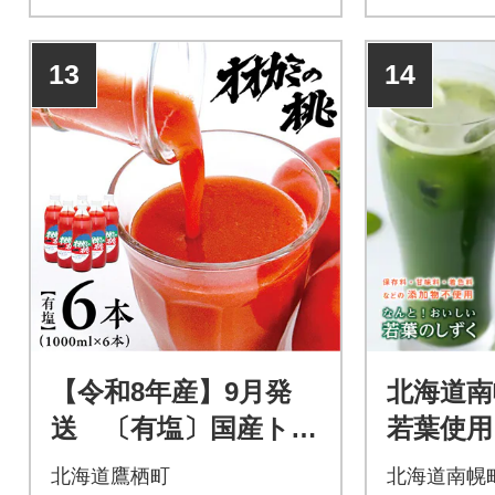
13
14
【令和8年産】9月発
北海道南
送 〔有塩〕国産トマ
若葉使用
トジュース「オオカ
「なんと
北海道鷹栖町
北海道南幌