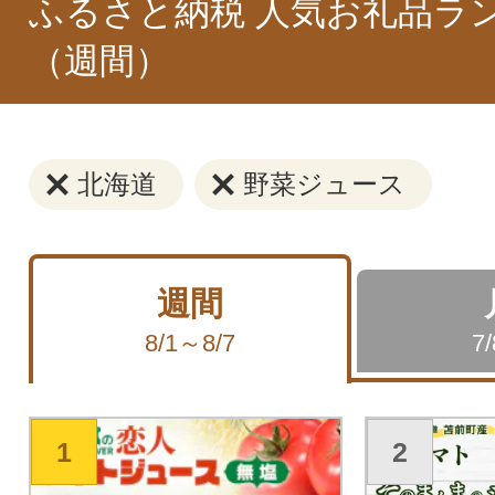
ふるさと納税 人気お礼品ラ
（週間）
北海道
野菜ジュース
週間
8/1～8/7
7
1
2