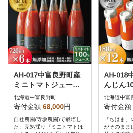
AH-017中富良野町産
AH-01
ミニトマトジュース
んじん1
『ほれまる』秋しぼ
『ちはま
北海道中富良野町
北海道中富
り720ml×6本(メロン
2本セッ
寄付金額
68,000
円
寄付金額
農家株式会社)
株式会社
自社農園(寺坂農園)で栽培し
『ちはま』
た、完熟採り『ミニトマトほ
がそのまま