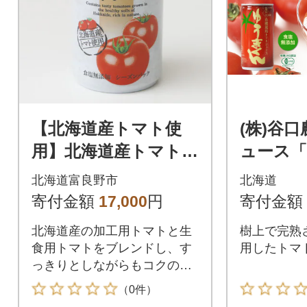
【北海道産トマト使
(株)谷
用】北海道産トマトジ
ュース
ュース 食塩無添加
ん」20
北海道富良野市
北海道
160g×30本入
寄付金額
17,000
円
寄付金額
北海道産の加工用トマトと生
樹上で完熟
食用トマトをブレンドし、す
用したトマ
っきりとしながらもコクのあ
る味に仕上げました。
（0件）