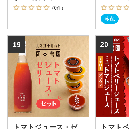
ン青汁粉末
（0件）
冷蔵
19
20
トマトジュース・ゼ
トマト