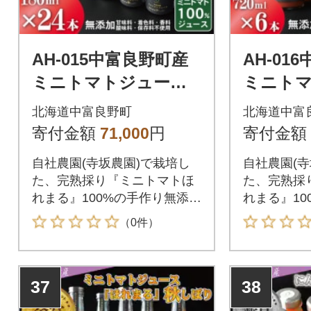
AH-015中富良野町産
AH-01
ミニトマトジュース
ミニト
『ほれまる』秋しぼ
『ほれ
北海道中富良野町
北海道中富
り24本セット(メロン
り720m
寄付金額
71,000
円
寄付金額
農家株式会社)
農家株式
自社農園(寺坂農園)で栽培し
自社農園(寺
た、完熟採り『ミニトマトほ
た、完熟採
れまる』100%の手作り無添加
れまる』10
ジュースです。
ジュースで
（0件）
37
38