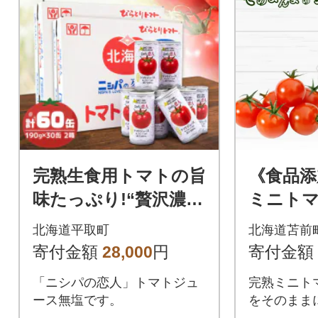
完熟生食用トマトの旨
《食品添
味たっぷり!“贅沢濃
ミニト
厚”「ニシパの恋人」
まのジュー
北海道平取町
北海道苫前
トマトジュース無
食塩不使用
寄付金額
28,000
円
寄付金額
塩 大満足の60缶
「ニシパの恋人」トマトジュ
完熟ミニト
ース無塩です。
をそのままに