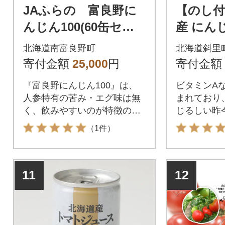
JAふらの 富良野に
【のし付
んじん100(60缶セッ
産 にん
ト)
無添加 (1
北海道南富良野町
北海道斜里
海道産 
寄付金額
25,000
円
寄付金額
『富良野にんじん100』は、
ビタミンA
人参特有の苦み・エグ味は無
まれており
く、飲みやすいのが特徴のに
じるしい昨
んじんジュースです。
す!
（1件）
11
12