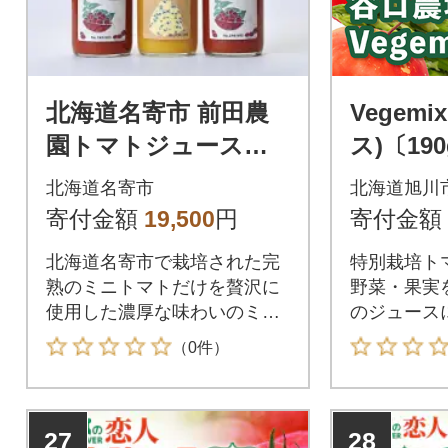
北海道名寄市 前田農
Vegem
園トマトジュース
ス)〔19
「アイコ」赤黄720m
フト_006
北海道名寄市
北海道旭川
×3本セット
寄付金額
19,500
円
寄付金額
北海道名寄市で栽培された完
特別栽培ト
熟のミニトマトだけを贅沢に
野菜・果実
使用した濃厚な味わいのミニ
のジュース
トマトジュース
（0件）
27
28