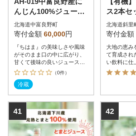
AH-019中富良野産に
【有機】
んじん100%ジュース
ス2本セ
『ちはま冬しぼり』2
希釈用 無
北海道中富良野町
北海道斜里
4本セット(メロン農家
0ml×各
寄付金額
60,000
円
寄付金額
株式会社)
『ちはま』の美味しさや風味
大地の恵み
がそのまま口の中に広がり、
て育成され
甘くて後味の良いジュースで
い飲料に仕
す。
（0件）
冷蔵
41
42