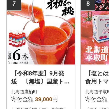
7
8
【令和8年度】9月発
【塩とは
送 〔無塩〕国産トマ
食用ト
トジュース「オオカ
っぷり!
北海道鷹栖町
北海道平取
ミの桃」6本セット
シパの
寄付金額
39,000
円
寄付金額
ジュース