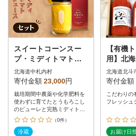
スイートコーンスー
【有機ト
プ・ミディトマトジ
用】北海
ュースセット[E2-3B]
トマトジ
北海道中札内村
北海道北斗
ml 3
寄付金額
23,000
円
寄付金額
栽培期間中農薬や化学肥料を
こだわりの有
使わずに育てたとうもろこし
フレッシュ
のピューレと完熟ミディトマ
トジュースのセットです。
（0件）
冷蔵
お届け日