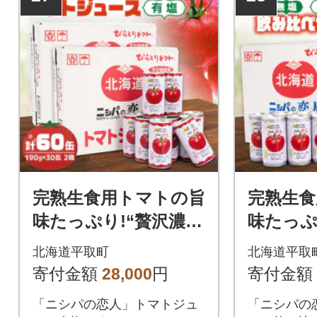
完熟生食用トマトの旨
完熟生食
味たっぷり!“贅沢濃
味たっぷ
厚”「ニシパの恋人」
厚”「ニ
北海道平取町
北海道平取
トマトジュース有
トマト
寄付金額
28,000
円
寄付金額
塩 大満足の60缶
塩・有塩
「ニシパの恋人」トマトジュ
「ニシパの