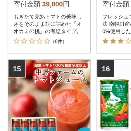
ミの桃」6本セット
葉のしず
寄付金額
39,000
円
寄付金額
4箱
もぎたて完熟トマトの美味し
フレッシュ
さをそのまま瓶に詰めた「オ
法 南幌町産
オカミの桃」の有塩タイプ。
0%使用し
汁粉末
（0件）
15
16