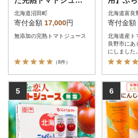
た完熟トマトジュー
用】ふら
ス 無塩 190g 30缶 無
ジュース
北海道沼田町
北海道富良
添加 ヘルシーDo n-00
160g×3
寄付金額
17,000
円
寄付金額
17
無添加の完熟トマトジュース
北海道産ト
良野市にあ
にしました
（8件）
5
6