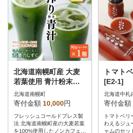
北海道南幌町産 大麦
トマト
若葉使用 青汁粉末
[E2-1]
「なんと!おいしい若
北海道南幌町
北海道中札
葉のしずく」 30包入×
寄付金額
10,000
円
寄付金額
1箱
フレッシュコールドプレス製
トマトベリ
法 北海道南幌町産の大麦若葉
わえるジュ
を100%使用したノンカフェイ
ャムのセッ