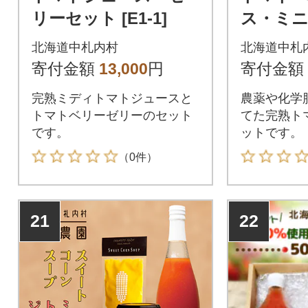
リーセット [E1-1]
ス・ミ
ースセット
北海道中札内村
北海道中札
寄付金額
13,000
円
寄付金額
完熟ミディトマトジュースと
農薬や化学
トマトベリーゼリーのセット
てた完熟ト
です。
ットです。
（0件）
21
22