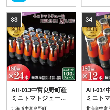
33
34
AH-013中富良野町産
AH-01
ミニトマトジュース
ミニト
『ほれまる』夏しぼ
『ほれ
北海道中富良野町
北海道中富