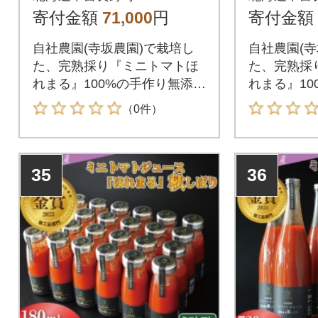
り24本セット(メロン
り12本
寄付金額
71,000
円
寄付金額
農家株式会社)
農家株式
自社農園(寺坂農園)で栽培し
自社農園(寺
た、完熟採り『ミニトマトほ
た、完熟採
れまる』100%の手作り無添加
れまる』10
ジュースです。
ジュースで
（0件）
35
36