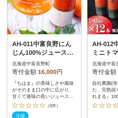
AH-011中富良野にん
AH-01
じん100%ジュース
ミニト
『ちはま冬しぼり』
『ほれ
北海道中富良野町
北海道中富
ギフト(メロン農家株
り12本
寄付金額
16,000
円
寄付金額
式会社)
農家株式
『ちはま』の美味しさや風味
自社農園(寺
がそのまま口の中に広がり、
た、完熟採
甘くて後味の良いジュースで
れまる』10
す。
ジュースで
（0件）
冷蔵