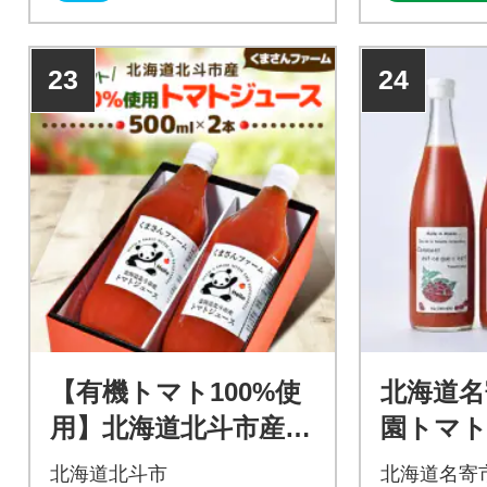
23
24
【有機トマト100%使
北海道名
用】北海道北斗市産
園トマ
トマトジュース 500
「アイコ」
北海道北斗市
北海道名寄