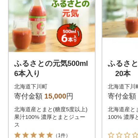
ふるさとの元気500ml
ふるさと
6本入り
20本
北海道下川町
北海道下川
寄付金額
15,000
円
寄付金額
北海道産とまと(糖度5度以上)
北海道産とま
果汁100% 濃厚とまとジュー
100% 濃
ス
（1件）