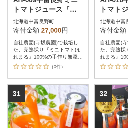
トマトジュース『ほ
トマト
れまる』720mlギフト
れまる』
北海道中富良野町
北海道中富
(メロン農家株式会社)
(メロン
寄付金額
27,000
円
寄付金額
自社農園(寺坂農園)で栽培し
自社農園(寺
た、完熟採り『ミニトマトほ
た、完熟採
れまる』100%の手作り無添加
れまる』10
ジュースです。
ジュースで
（0件）
31
32