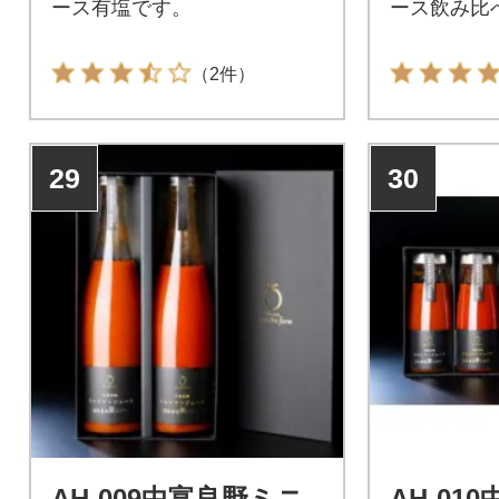
ース有塩です。
ース飲み比
（2件）
29
30
AH-009中富良野ミニ
AH-01