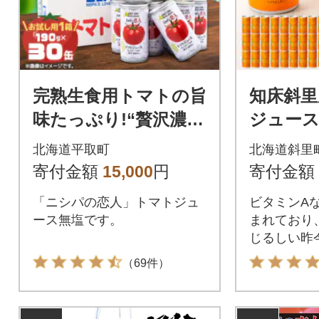
完熟生食用トマトの旨
知床斜里
味たっぷり!“贅沢濃
ジュース (
厚”「ニシパの恋人」
無添加 
北海道平取町
北海道斜里
トマトジュース無
用 野菜
寄付金額
15,000
円
寄付金額
塩 お試しの30缶
「ニシパの恋人」トマトジュ
ビタミンA
ース無塩です。
まれており
じるしい昨
す!!
（69件）