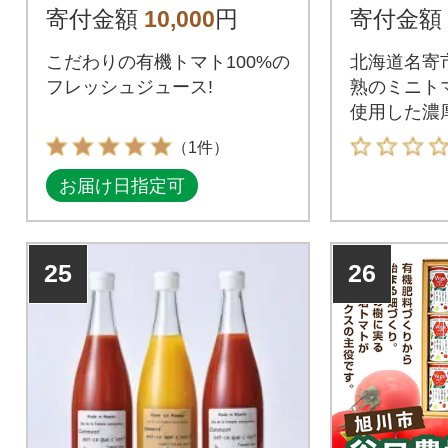
ml 2本入り
セット
寄付金額
10,000
円
寄付金額
こだわりの有機トマト100%の
北海道名寄
フレッシュジュース!
熟のミニト
使用した濃
トマトジュ
（1件）
お届け日指定可
25
26