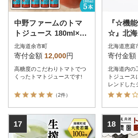
中野ファームのトマ
『☆機能
トジュース 180ml×5
☆』北海
本セット 100% 北海
ストレー
北海道余市町
北海道恵庭
道_Y026-0007
60g×20
寄付金額
12,000
円
寄付金額
2】
高糖度のこだわりトマトでつ
北海道内の
くったトマトジュースです!
トジュース
レンドした
（2件）
17
18