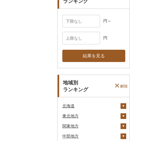
ランキング
円～
円
結果を見る
地域別
解除
ランキング
北海道
東北地方
安平町
関東地方
八雲町
青森県
中部地方
鹿部町
岩手県
茨城県
十和田市