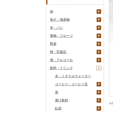
肉
魚介・海産物
牛肉（精肉）
米・パン
牛肉（加工品）
カニ
ステーキ
果物・フルーツ
豚肉（精肉）
エビ
米
すき焼き
ハンバーグ
ズワイガニ
野菜
豚肉（加工品）
いくら
雑穀
ぶどう・マスカット
しゃぶしゃぶ
もつ鍋
ステーキ
タラバガニ
甘エビ
精米
卵・乳製品
鶏肉
うに
餅
いちご
いも
焼肉
ローストビーフ
すき焼き
ハンバーグ
毛ガニ
ボタンエビ
無洗米
巨峰
酒・アルコール
鹿肉
明太子・たらこ
その他穀物加工品
りんご
トマト
卵
牛タン
ビーフジャーキー
しゃぶしゃぶ
もつ鍋
鶏肉（精肉）
かにしゃぶ
伊勢海老
玄米
ナガノパープル
じゃがいも
飲料・ドリンク
馬肉
その他魚卵
パン
もも
玉ねぎ
チーズ
ビール・発泡酒
和牛
その他牛肉（加工品）
焼肉
ハム
ハム・ソーセージ
その他カニ
その他エビ
明太子
金芽米
ピオーネ
さつまいも
フルーツトマト
羊肉・ラム肉（ジンギス
貝
メロン
ねぎ
ヨーグルト
日本酒
水・ミネラルウォーター
黒毛和牛
アグー豚
ソーセージ・ウインナ
唐揚げ
たらこ
数の子
ゆめぴりか
デラウェア
その他いも
ミニトマト
ビール
カン）
ー
うなぎ
さくらんぼ
とうもろこし
牛乳
焼酎
コーヒー・コーヒー豆
白老牛
その他豚肉（精肉）
中津からあげ
からすみ
帆立（ホタテ）
つや姫
シャインマスカット
その他トマト
発泡酒
純米大吟醸
鴨肉
ベーコン・サラミ
鮮魚
梨
根菜
バター
梅酒
茶
仙台牛
水炊き
キャビア
鮑（アワビ）
コシヒカリ
その他ぶどう・マスカ
地ビール・クラフトビ
純米吟醸
芋焼酎
飲料
猪肉
その他豚肉（加工品）
ット
ール
イカ・タコ
マンゴー
アスパラガス
その他乳製品
泡盛
果汁飲料
米沢牛
地鶏
その他魚卵
牡蠣（カキ）
鮭・サーモン
はえぬき
和梨
人参
大吟醸
麦焼酎
コーヒー豆
飲料
※
その他肉・加工品
海苔・海藻
みかん・柑橘
豆
ワイン
紅茶
山形牛
赤鶏さつま
あさり
マグロ
イカ
さがびより
洋梨・ラフランス
大根
吟醸
米焼酎
粉
茶葉・ティーバッグ
りんごジュース