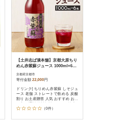
【土井志ば漬本舗】京都大原ちり
めん赤紫蘇ジュース 1000ml×6本|
赤紫蘇ジュース 人気セット
京都府京都市
寄付金額
22,000
円
ドリンク[ ちりめん赤紫蘇 しそジュ
ース 老舗 ストレートで飲める 炭酸
割り お土産贈答 人気 おすすめ お取
り寄せ 通販 送料無料 ふるさと納税 ]
（0件）