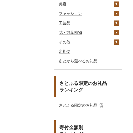
美容
その他洋菓子
豆腐・納豆
だし
TV・オーディオ・カメラ
温泉・サウナ・スパ利用
寝具
ゴルフ
タンス
（紙券）
券
ファッション
煎餅・おかき
漬物
食用油
美容・健康家電
タオル
釣り
スキンケア
豆腐
机・テーブル
布団
ゴルフボール
その他旅行券
水族館
工芸品
羊羹
缶詰・瓶詰
はちみつ
カー用品
文房具・印鑑
サイクリング
シャンプー・リンス
鞄・バッグ
納豆
梅干
えごま油
椅子・チェア・ソファ
枕
泉州タオル
ゴルフクラブ
化粧水・乳液・美容液
動物園
花・観葉植物
饅頭
乾物
ドレッシング
時計
食器
アウトドア・キャンプ
石鹸・ボディーソープ
洋服
織物
キムチ
肉
オリーブオイル
その他家具・インテリ
毛布
その他タオル
ボールペン
ゴルフウェア
洗顔
トートバッグ・ショル
釣り
ア
ダーバッグ
その他
大福
燻製（スモーク）
その他調味料
その他家電
キッチン用品
その他スポーツ
入浴剤
和服
陶器・漆器
観葉植物・苗木
その他漬物
魚
ごま油
タオルケット
ノート・ファイル
グラス・カップ
その他ゴルフ
その他スキンケア
女性・レディース
本場奄美大島紬
ダイビング
キャリーバッグ・スー
定期便
その他和菓子
おせち
日用品
アロマ
靴・履物
その他装飾品・工芸品
花
地域サービス
果物
その他食用油
みりん
その他寝具
印鑑
タンブラー
包丁
ウェア・ユニフォーム
男性・メンズ
その他織物
信楽焼
ツケース
スキーチケット・リフト
あとから選べるお礼品
その他加工品
楽器・器材
プロテイン
アクセサリー
盆栽・その他
その他
ジャム
ケチャップ
その他文房具
箸
フライパン
洗剤
その他スポーツ
子供・ベビー
靴・シューズ
唐津焼
数珠
胡蝶蘭
券
その他鞄・バッグ
本・CD・DVD
その他美容
その他服飾小物
その他缶詰・瓶詰
こしょう
スプーン・フォーク・
鍋
トイレットペーパー
その他洋服
スリッパ・下駄・草履
ペンダント・ネックレ
備前焼
工芸品
造花・プリザーブドフ
ゴルフプレー券
ナイフ
ス
ラワー
おもちゃ・ぬいぐるみ
その他調味料
まな板
ティッシュ
その他靴・履物
財布
美濃焼
播州そろばん
花火大会チケット
GDOふるさとゴルフ
さとふる限定のお礼品
皿・椀
ピアス・イヤリング
その他花
プレークーポン
ランキング
ご当地キャラクター
土鍋
その他日用品
ショール・ストール
村上木彫堆朱
美濃和紙
カタログギフト
弁当箱
真珠・パール
その他のゴルフプレー
ベビー用品
その他キッチン用品
ネクタイ・ベルト
その他陶器・漆器
民芸品
その他体験・チケット
券
その他食器
その他アクセサリー
さとふる限定のお礼品
ペット用品
マフラー・手袋
防災グッズ
その他服飾小物
寄付金額別
その他雑貨