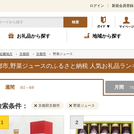
ログイン
新規会員登録
検索
お礼品から探す
地域から探す
近畿地方
京都府
京都市
野菜ジュース
京都市,野菜ジュースのふるさと納税 人気お礼品ラ
週間
月間
8/2～8/8
7/
検索条件：
京都府京都市
野菜ジュース
1
2