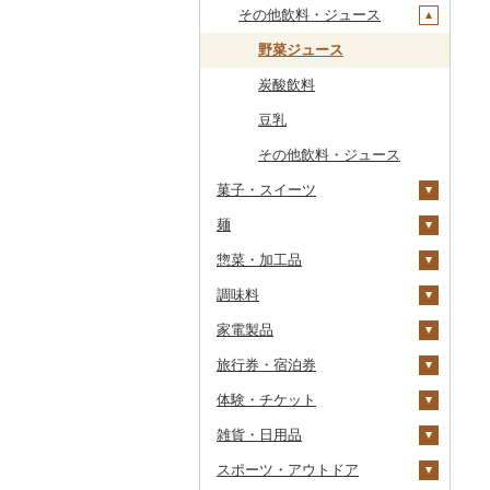
干物
すいか
きのこ
ウイスキー
その他飲料・ジュース
常陸牛
その他鶏肉
しじみ
イワシ
タコ
海苔
あきたこまち
みかん
自然薯
その他日本酒
黒糖焼酎
白ワイン
ドリップ
静岡茶
みかんジュース（オレ
飲料
ンジジュース）
その他魚介・加工品
キウイ
その他野菜
リキュール・洋酒
上州牛
サザエ
カツオ
わかめ
ししゃも
ひとめぼれ
レモン
レンコン
しいたけ
その他焼酎
赤ワイン
足柄茶
茶葉・ティーバッグ
野菜ジュース
その他果汁飲料
柿（カキ）
甘酒
飛騨牛
はまぐり
金目鯛
ひじき
その他干物
しらす・ちりめん
ミルキークィーン
不知火・デコポン
にんにく・生姜
松茸
山菜
シャンパン・スパーク
知覧茶
炭酸飲料
リングワイン
ドライフルーツ
ノンアルコール
近江牛
その他貝
クエ
その他海苔・海藻
かまぼこ・練り製品
ななつぼし
せとか
その他根菜
その他きのこ
かぼちゃ
八女茶
豆乳
その他ワイン
その他果物
その他酒
神戸牛・神戸ビーフ
くじら
その他魚介・加工品
その他米
文旦
干し柿
茄子
その他茶
その他飲料・ジュース
菓子・スイーツ
但馬牛
サバ
まどんな
干し芋
びわ
レタス
麺
ケーキ
土佐あかうし
さんま
ポンカン
その他ドライフルーツ
ブルーベリー
その他野菜
惣菜・加工品
クッキー
ラーメン
佐賀牛
鯛
その他柑橘
パイナップル
調味料
焼き菓子
うどん
惣菜
長崎和牛
のどぐろ
栗
家電製品
プリン
そば
カレー・シチュー
砂糖
あか牛
ふぐ
その他果物
餃子
旅行券・宿泊券
ゼリー
パスタ
鍋
塩
季節・空調家電
宮崎牛
ブリ
シュウマイ
カレー
体験・チケット
チョコレート
ひやむぎ
ピザ
醤油
キッチン家電
旅行券
その他牛肉（精肉）
ほっけ
コロッケ
シチュー
肉
雑貨・日用品
カステラ
そうめん
レトルト
味噌
照明器具
宿泊券
PayPay商品券
その他鮮魚
その他惣菜
魚
JTBふるさと旅行クー
ポン（Eメール発行）
スポーツ・アウトドア
アイス・ジェラート
その他麺
スープ
酢
パソコン・周辺機器
食事券
家具・インテリア
その他鍋
JTBふるさと旅行券