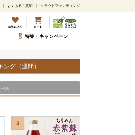
よくあるご質問
クラウドファンディング
メ
イ
ン
コ
ン
特集・キャンペーン
テ
ン
ツ
に
ス
ンキング（週間）
キ
ッ
プ
9～8/8
3