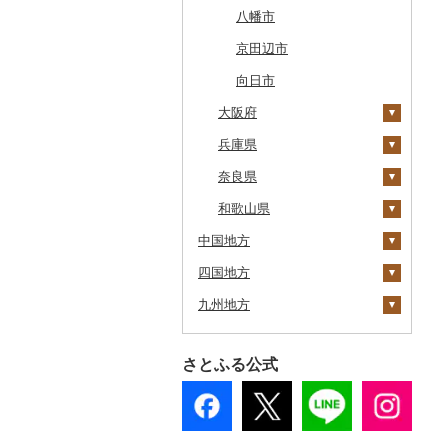
中札内村
むつ市
山田町
大和町
寒河江市
福島市
水戸市
草津町
吉見町
佐倉市
板橋区
横浜市
湯沢町
甲州市
売木村
海津市
森町
東海市
八幡市
滝川市
田舎館村
大槌町
大郷町
西川町
新地町
鉾田市
高崎市
東松山市
木更津市
渋谷区
茅ヶ崎市
新潟市
丹波山村
小諸市
関ケ原町
川根本町
新城市
京田辺市
比布町
青森県（県庁）
南三陸町
高畠町
葛尾村
桜川市
群馬県（県庁）
入間市
茂原市
千代田区
川崎市
木曽町
七宗町
富士市
春日井市
向日市
鶴居村
大阪府
三沢市
仙台市
山形市
三島町
石岡市
大泉町
志木市
野田市
新宿区
厚木市
箕輪町
笠松町
御前崎市
瀬戸市
釧路市
兵庫県
西目屋村
大河原町
三川町
桑折町
茨城県（県庁）
長野原町
北本市
山武市
江東区
海老名市
駒ヶ根市
東白川村
東伊豆町
大府市
茨木市
苫前町
奈良県
角田市
大江町
矢吹町
坂東市
中之条町
桶川市
鴨川市
青梅市
相模原市
王滝村
土岐市
西伊豆町
半田市
豊能町
上郡町
当別町
和歌山県
涌谷町
米沢市
国見町
小美玉市
加須市
印西市
国立市
座間市
千曲市
岐阜県（県庁）
清水町
あま市
枚方市
神河町
曽爾村
中国地方
占冠村
東松島市
檜枝岐村
日立市
三郷市
神崎町
品川区
二宮町
辰野町
下呂市
南伊豆町
岩倉市
河内長野市
小野市
河合町
湯浅町
四国地方
上士幌町
鳥取県
喜多方市
大子町
八潮市
船橋市
福生市
茅野市
多治見市
松崎町
小牧市
泉佐野市
太子町
宇陀市
有田市
九州地方
平取町
島根県
徳島県
南相馬市
鹿嶋市
越生町
千葉市
小平市
喬木村
垂井町
湖西市
愛西市
交野市
西宮市
田原本町
橋本市
鳥取県（県庁）
七飯町
岡山県
香川県
福岡県
会津若松市
阿見町
さいたま市
白井市
文京区
阿智村
恵那市
磐田市
長久手市
藤井寺市
佐用町
山添村
広川町
米子市
雲南市
阿波市
さとふる公式
北見市
広島県
愛媛県
佐賀県
大熊町
那珂市
鴻巣市
成田市
大田区
小川村
白川町
三島市
豊川市
能勢町
多可町
大淀町
和歌山市
大山町
海士町
津山市
牟岐町
高松市
那珂川市
登別市
山口県
高知県
長崎県
浅川町
筑西市
嵐山町
富津市
豊島区
宮田村
各務原市
静岡県（県庁）
尾張旭市
阪南市
朝来市
安堵町
海南市
琴浦町
津和野町
西粟倉村
安芸太田町
那賀町
直島町
今治市
添田町
嬉野市
訓子府町
熊本県
相馬市
八千代町
越谷市
浦安市
西東京市
飯綱町
美濃市
牧之原市
稲沢市
貝塚市
市川町
王寺町
那智勝浦町
日野町
飯南町
久米南町
世羅町
柳井市
三好市
さぬき市
鬼北町
香美市
大刀洗町
佐賀県（県庁）
松浦市