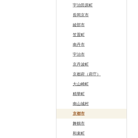
厚岸町
田子町
岩泉町
富谷市
にかほ市
大石田町
二本松市
神栖市
那珂川町
高山村
羽生市
香取市
瑞穂町
開成町
五泉市
富山市
宝達志水町
あわら市
都留市
南木曽町
大野町
浜松市
豊山町
南伊勢町
滋賀県（県庁）
宇治田原町
南富良野町
新郷村
田野畑村
岩沼市
羽後町
川西町
猪苗代町
常総市
茂木町
みどり市
小鹿野町
習志野市
大島町
藤沢市
三条市
南砺市
金沢市
福井市
山梨県（県庁）
朝日村
山県市
伊東市
南知多町
朝日町
米原市
長岡京市
上富良野町
横浜町
盛岡市
七ヶ宿町
秋田県（県庁）
鶴岡市
川俣町
東海村
那須烏山市
千代田町
坂戸市
銚子市
府中市
神奈川県（県庁）
見附市
内灘町
大野市
道志村
長野市
羽島市
島田市
江南市
菰野町
豊郷町
綾部市
和寒町
野辺地町
遠野市
大崎市
秋田市
山形県（県庁）
郡山市
美浦村
矢板市
みなかみ町
鳩山町
君津市
国分寺市
鎌倉市
糸魚川市
かほく市
敦賀市
忍野村
根羽村
本巣市
沼津市
みよし市
紀宝町
多賀町
笠置町
紋別市
佐井村
奥州市
塩竈市
男鹿市
金山町
西会津町
大洗町
さくら市
片品村
埼玉県（県庁）
旭市
東村山市
大和市
胎内市
小松市
おおい町
笛吹市
池田町
川辺町
伊豆市
西尾市
伊勢市
野洲市
南丹市
乙部町
六戸町
雫石町
石巻市
美郷町
東根市
玉川村
河内町
足利市
富岡市
神川町
南房総市
中央区
伊勢原市
上越市
志賀町
永平寺町
中央市
須坂市
大垣市
裾野市
武豊町
四日市市
宇治市
根室市
五所川原市
岩手県（県庁）
多賀城市
東成瀬村
飯豊町
いわき市
ひたちなか市
那須町
館林市
東秩父村
八街市
あきる野市
小田原市
阿賀野市
加賀市
北杜市
川上村
輪之内町
焼津市
幸田町
大台町
京丹波町
三笠市
平川市
一関市
宮城県（県庁）
五城目町
鮭川村
南会津町
龍ケ崎市
鹿沼市
伊勢崎市
横瀬町
東金市
中野区
湯河原町
津南町
鳴沢村
信濃町
神戸町
富士宮市
碧南市
尾鷲市
京都府（府庁）
東川町
蓬田村
久慈市
亘理町
北秋田市
大蔵村
田村市
守谷市
下野市
東吾妻町
三芳町
九十九里町
荒川区
秦野市
新潟県（県庁）
西桂町
南牧村
瑞浪市
河津町
岡崎市
三重県（県庁）
大山崎町
厚真町
中泊町
西和賀町
蔵王町
八峰町
山辺町
磐梯町
常陸大宮市
益子町
前橋市
幸手市
いすみ市
北区
綾瀬市
柏崎市
身延町
伊那市
中津川市
袋井市
愛知県（県庁）
津市
精華町
奥尻町
外ヶ浜町
北上市
女川町
鹿角市
戸沢村
三春町
笠間市
芳賀町
藤岡市
日高市
東庄町
多摩市
横須賀市
村上市
早川町
立科町
高山市
熱海市
蒲郡市
名張市
南山城村
網走市
つがる市
平泉町
気仙沼市
大仙市
舟形町
本宮市
行方市
野木町
邑楽町
蓮田市
館山市
稲城市
三浦市
妙高市
南部町
東御市
郡上市
掛川市
東郷町
東員町
京都市
浦河町
弘前市
洋野町
美里町
八郎潟町
最上町
柳津町
結城市
板倉町
川越市
大網白里市
世田谷区
大磯町
聖籠町
昭和町
中野市
白川村
伊豆の国市
犬山市
玉城町
舞鶴市
広尾町
鰺ヶ沢町
大船渡市
松島町
真室川町
鮫川村
城里町
嬬恋村
宮代町
一宮町
日の出町
箱根町
刈羽村
甲府市
豊丘村
御嵩町
小山町
弥富市
和束町