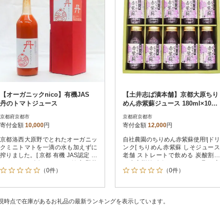
【オーガニックnico】有機JAS
【土井志ば漬本舗】京都大原ちり
丹のトマトジュース
めん赤紫蘇ジュース 180ml×10本|
赤紫蘇ジュース 人気セット
京都府京都市
京都府京都市
寄付金額
10,000
円
寄付金額
12,000
円
京都洛西大原野でとれたオーガニッ
自社農園のちりめん赤紫蘇使用!|ドリ
クミニトマトを一滴の水も加えずに
ンク[ ちりめん赤紫蘇 しそジュース
搾りました。[ 京都 有機 JAS認定 オ
老舗 ストレートで飲める 炭酸割り
ーガニック 人気 おすすめ 健康 野菜
お土産贈答 人気 おすすめ お取り寄
（0件）
（0件）
お取り寄せ 通販 送料無料 ふるさと
せ 通販 送料無料 ふるさと納税 ]
納税 ]
現時点で在庫があるお礼品の最新ランキングを表示しています。