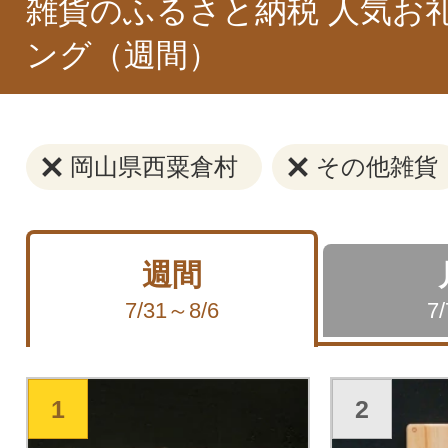
雑貨のふるさと納税 人気お
ング（週間）
岡山県西粟倉村
その他雑貨
週間
7/31～8/6
7
1
2