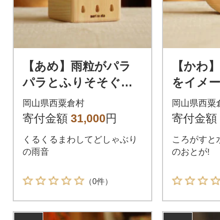
【あめ】雨粒がパラ
【かわ
パラとふりそそぐさ
をイメ
まをイメージした楽
玩具
岡山県西粟倉村
岡山県西粟
器玩具
寄付金額
31,000
円
寄付金額
くるくるまわしてどしゃぶり
ころがすと
の雨音
のおとが!
（0件）