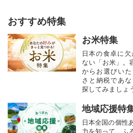
おすすめ特集
お米特集
日本の食卓に欠
ない「お米」。
からお選びいた
さと納税であな
探してみましょ
地域応援特
日本全国の個性
力を知って、ふ