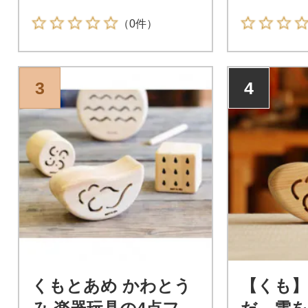
（0件）
3
4
くもとあめ かわとう
【くも