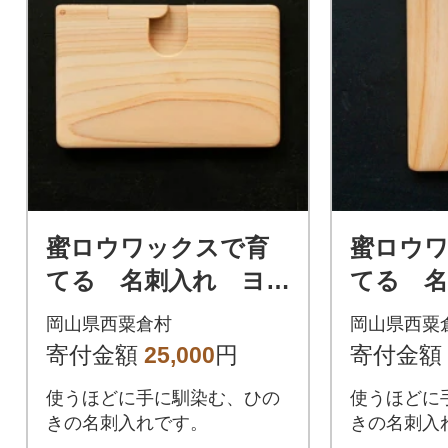
蜜ロウワックスで育
蜜ロウ
てる 名刺入れ ヨ
てる 名
コ型
テ型
岡山県西粟倉村
岡山県西粟
寄付金額
25,000
円
寄付金額
使うほどに手に馴染む、ひの
使うほどに
きの名刺入れです。
きの名刺入