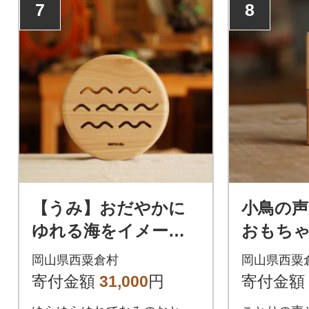
7
8
【うみ】おだやかに
小鳥の
ゆれる海をイメージ
おもち
した楽器玩具
のきの
岡山県西粟倉村
岡山県西粟
ル」
寄付金額
31,000
円
寄付金額