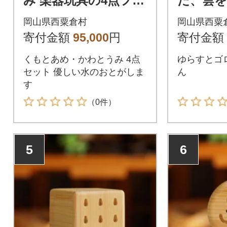
み 楽器玩具の4点フル
だ、雲
セット
た楽器玩
岡山県西粟倉村
岡山県西粟
寄付金額
95,000
円
寄付金額
くもとあめ・かわとうみ 4点
ゆらすとゴ
セット 優しい水のおとがしま
ん
す
（0件）
5
6