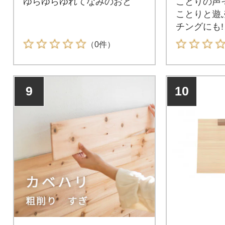
ゆらゆらゆれてなみのおと
ことりの声
ことりと遊
チングにも!
（0件）
9
10