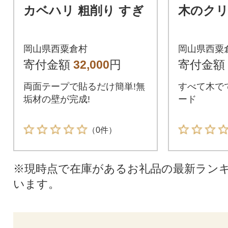
カベハリ 粗削り すぎ
木のク
岡山県西粟倉村
岡山県西粟
寄付金額
32,000
円
寄付金額
両面テープで貼るだけ簡単!無
すべて木で
垢材の壁が完成!
ード
（0件）
※現時点で在庫があるお礼品の最新ラン
います。