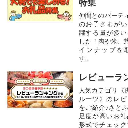
特集
仲間とのパーテ
のお子さまがい
躍する量が多い
した！肉や米、
インナップを
す。
レビューラ
人気カテゴリ《
ルーツ》のレビ
をご紹介♪さと
足度が高いお礼
形式でチェック