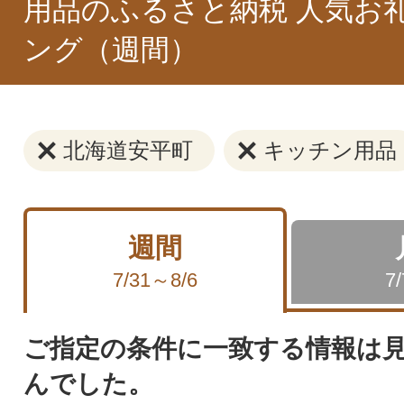
用品のふるさと納税 人気お
ング（週間）
北海道安平町
キッチン用品
週間
7/31～8/6
7
ご指定の条件に一致する情報は
んでした。