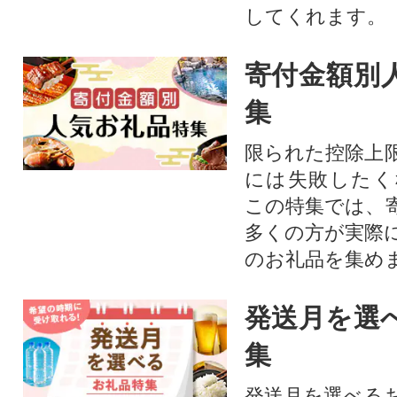
してくれます。
寄付金額別
集
限られた控除上
には失敗したく
この特集では、
多くの方が実際
のお礼品を集め
発送月を選
集
発送月を選べる