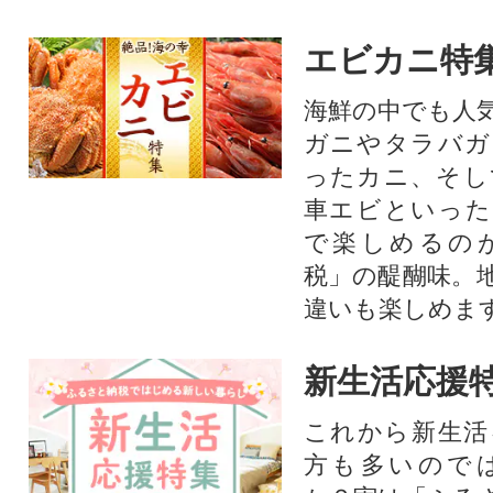
エビカニ特
海鮮の中でも人
ガニやタラバガ
ったカニ、そし
車エビといった
で楽しめるの
税」の醍醐味。
違いも楽しめま
新生活応援
これから新生活
方も多いので