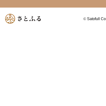
©
Satofull Co.