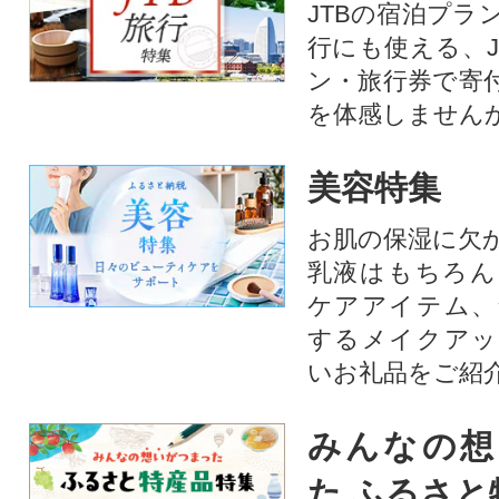
JTBの宿泊プラ
行にも使える、J
ン・旅行券で寄
を体感しません
美容特集
お肌の保湿に欠
乳液はもちろん
ケアアイテム、
するメイクアッ
いお礼品をご紹
みんなの想
た ふるさと