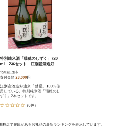
特別純米酒「瑞穂のしずく」720
ml 2本セット 江別産酒造好適
米「彗星」100%使用
北海道江別市
寄付金額
23,000
円
江別産酒造好適米「彗星」100%使
用している、特別純米酒「瑞穂のし
ずく」2本セットです。
（0件）
現時点で在庫があるお礼品の最新ランキングを表示しています。