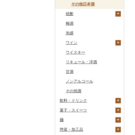
干物
すいか
きのこ
常陸牛
その他鶏肉
しじみ
イワシ
タコ
海苔
あきたこまち
みかん
自然薯
その他日本酒
その他魚介・加工品
キウイ
その他野菜
焼酎
上州牛
サザエ
カツオ
わかめ
ししゃも
ひとめぼれ
レモン
レンコン
しいたけ
柿（カキ）
梅酒
飛騨牛
はまぐり
金目鯛
ひじき
その他干物
しらす・ちりめん
ミルキークィーン
不知火・デコポン
にんにく・生姜
松茸
山菜
芋焼酎
ドライフルーツ
泡盛
近江牛
その他貝
クエ
その他海苔・海藻
かまぼこ・練り製品
ななつぼし
せとか
その他根菜
その他きのこ
かぼちゃ
麦焼酎
その他果物
ワイン
神戸牛・神戸ビーフ
くじら
その他魚介・加工品
その他米
文旦
干し柿
茄子
米焼酎
ウイスキー
但馬牛
サバ
まどんな
干し芋
びわ
レタス
黒糖焼酎
白ワイン
リキュール・洋酒
土佐あかうし
さんま
ポンカン
その他ドライフルーツ
ブルーベリー
その他野菜
その他焼酎
赤ワイン
甘酒
佐賀牛
鯛
その他柑橘
パイナップル
シャンパン・スパーク
リングワイン
ノンアルコール
長崎和牛
のどぐろ
栗
その他ワイン
その他酒
あか牛
ふぐ
その他果物
飲料・ドリンク
宮崎牛
ブリ
菓子・スイーツ
水・ミネラルウォーター
その他牛肉（精肉）
ほっけ
麺
コーヒー・コーヒー豆
ケーキ
その他鮮魚
惣菜・加工品
茶
クッキー
ラーメン
飲料