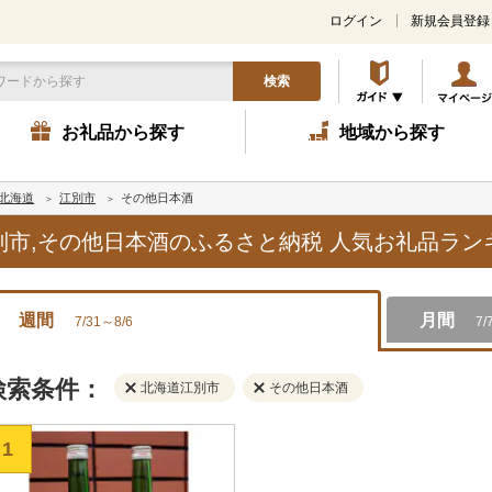
ログイン
新規会員登録
検索
お礼品から探す
地域から探す
北海道
江別市
その他日本酒
江別市,その他日本酒のふるさと納税 人気お礼品ラ
週間
月間
7/31～8/6
7/
検索条件：
北海道江別市
その他日本酒
1