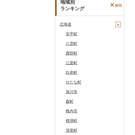
地域別
解除
ランキング
北海道
安平町
八雲町
鹿部町
江差町
白老町
せたな町
旭川市
森町
稚内市
標津町
清里町