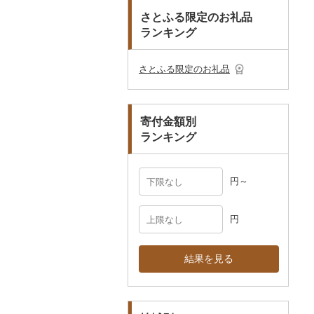
おもちゃ・ぬいぐるみ
その他調味料
まな板
ティッシュ
その他靴・履物
財布
美濃焼
播州そろばん
花火大会チケット
GDOふるさとゴルフ
さとふる限定のお礼品
皿・椀
ピアス・イヤリング
その他花
プレークーポン
ランキング
ご当地キャラクター
土鍋
その他日用品
ショール・ストール
村上木彫堆朱
美濃和紙
カタログギフト
弁当箱
真珠・パール
その他のゴルフプレー
ベビー用品
その他キッチン用品
ネクタイ・ベルト
その他陶器・漆器
民芸品
その他体験・チケット
券
その他食器
その他アクセサリー
さとふる限定のお礼品
ペット用品
マフラー・手袋
防災グッズ
その他服飾小物
寄付金額別
その他雑貨
ランキング
円～
円
結果を見る