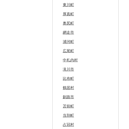
東川町
厚真町
奥尻町
網走市
浦河町
広尾町
中札内村
滝川市
比布町
鶴居村
釧路市
苫前町
当別町
占冠村