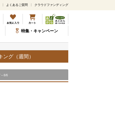
よくあるご質問
クラウドファンディング
メ
イ
ン
コ
ン
特集・キャンペーン
テ
ン
ツ
に
ス
ンキング（週間）
キ
ッ
プ
7～8/6