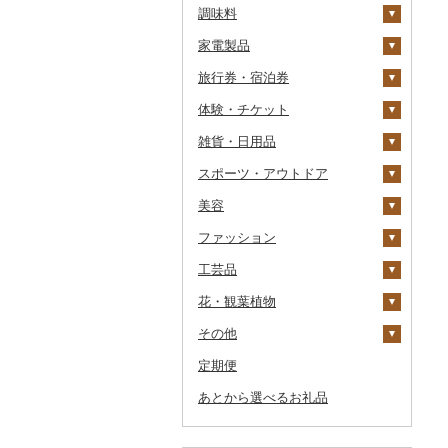
調味料
果汁飲料
焼き菓子
うどん
惣菜
コーヒー豆
飲料
家電製品
紅茶
プリン
そば
カレー・シチュー
砂糖
粉
茶葉・ティーバッグ
りんごジュース
餃子
旅行券・宿泊券
その他飲料・ジュース
ゼリー
パスタ
鍋
塩
季節・空調家電
ドリップ
静岡茶
みかんジュース（オレ
飲料
シュウマイ
カレー
ンジジュース）
体験・チケット
チョコレート
ひやむぎ
ピザ
醤油
キッチン家電
旅行券
足柄茶
茶葉・ティーバッグ
野菜ジュース
コロッケ
シチュー
肉
その他果汁飲料
雑貨・日用品
カステラ
そうめん
レトルト
味噌
照明器具
宿泊券
PayPay商品券
知覧茶
炭酸飲料
その他惣菜
魚
JTBふるさと旅行クー
ポン（Eメール発行）
スポーツ・アウトドア
アイス・ジェラート
その他麺
スープ
酢
パソコン・周辺機器
食事券
家具・インテリア
八女茶
豆乳
その他鍋
JTBふるさと旅行券
美容
その他洋菓子
豆腐・納豆
だし
TV・オーディオ・カメラ
温泉・サウナ・スパ利用
寝具
ゴルフ
その他茶
その他飲料・ジュース
タンス
（紙券）
券
ファッション
煎餅・おかき
漬物
食用油
美容・健康家電
タオル
釣り
スキンケア
豆腐
机・テーブル
布団
ゴルフボール
その他旅行券
水族館
工芸品
羊羹
缶詰・瓶詰
はちみつ
カー用品
文房具・印鑑
サイクリング
シャンプー・リンス
鞄・バッグ
納豆
梅干
えごま油
椅子・チェア・ソファ
枕
泉州タオル
ゴルフクラブ
化粧水・乳液・美容液
動物園
花・観葉植物
饅頭
乾物
ドレッシング
時計
食器
アウトドア・キャンプ
石鹸・ボディーソープ
洋服
織物
キムチ
肉
オリーブオイル
その他家具・インテリ
毛布
その他タオル
ボールペン
ゴルフウェア
洗顔
トートバッグ・ショル
釣り
ア
ダーバッグ
その他
大福
燻製（スモーク）
その他調味料
その他家電
キッチン用品
その他スポーツ
入浴剤
和服
陶器・漆器
観葉植物・苗木
その他漬物
魚
ごま油
タオルケット
ノート・ファイル
グラス・カップ
その他ゴルフ
その他スキンケア
女性・レディース
本場奄美大島紬
ダイビング
キャリーバッグ・スー
定期便
その他和菓子
おせち
日用品
アロマ
靴・履物
その他装飾品・工芸品
花
地域サービス
果物
その他食用油
みりん
その他寝具
印鑑
タンブラー
包丁
ウェア・ユニフォーム
男性・メンズ
その他織物
信楽焼
ツケース
スキーチケット・リフト
あとから選べるお礼品
その他加工品
楽器・器材
プロテイン
アクセサリー
盆栽・その他
その他
ジャム
ケチャップ
その他文房具
箸
フライパン
洗剤
その他スポーツ
子供・ベビー
靴・シューズ
唐津焼
数珠
胡蝶蘭
券
その他鞄・バッグ
本・CD・DVD
その他美容
その他服飾小物
その他缶詰・瓶詰
こしょう
スプーン・フォーク・
鍋
トイレットペーパー
その他洋服
スリッパ・下駄・草履
ペンダント・ネックレ
備前焼
工芸品
造花・プリザーブドフ
ゴルフプレー券
ナイフ
ス
ラワー