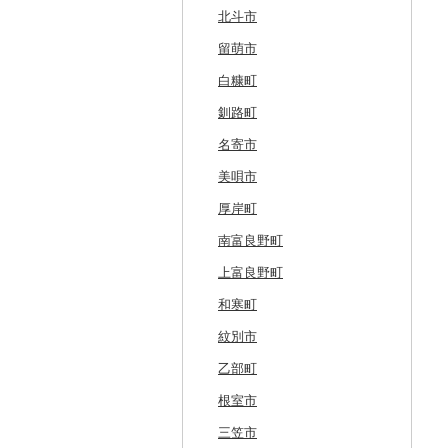
北斗市
留萌市
白糠町
釧路町
名寄市
美唄市
厚岸町
南富良野町
上富良野町
和寒町
紋別市
乙部町
根室市
三笠市