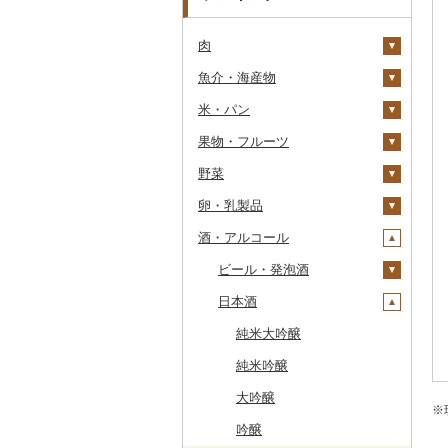
肉
魚介・海産物
牛肉（精肉）
米・パン
牛肉（加工品）
カニ
ステーキ
果物・フルーツ
豚肉（精肉）
エビ
米
すき焼き
ハンバーグ
ズワイガニ
野菜
豚肉（加工品）
いくら
雑穀
ぶどう・マスカット
しゃぶしゃぶ
もつ鍋
ステーキ
タラバガニ
甘エビ
精米
卵・乳製品
鶏肉
うに
餅
いちご
いも
焼肉
ローストビーフ
すき焼き
ハンバーグ
毛ガニ
ボタンエビ
無洗米
巨峰
酒・アルコール
鹿肉
明太子・たらこ
その他穀物加工品
りんご
トマト
卵
牛タン
ビーフジャーキー
しゃぶしゃぶ
もつ鍋
鶏肉（精肉）
かにしゃぶ
伊勢海老
玄米
ナガノパープル
じゃがいも
馬肉
その他魚卵
パン
もも
玉ねぎ
チーズ
ビール・発泡酒
和牛
その他牛肉（加工品）
焼肉
ハム
ハム・ソーセージ
その他カニ
その他エビ
明太子
金芽米
ピオーネ
さつまいも
フルーツトマト
羊肉・ラム肉（ジンギス
貝
メロン
ねぎ
ヨーグルト
日本酒
黒毛和牛
アグー豚
ソーセージ・ウインナ
唐揚げ
たらこ
数の子
ゆめぴりか
デラウェア
その他いも
ミニトマト
ビール
カン）
ー
うなぎ
さくらんぼ
とうもろこし
牛乳
白老牛
その他豚肉（精肉）
中津からあげ
からすみ
帆立（ホタテ）
つや姫
シャインマスカット
その他トマト
発泡酒
純米大吟醸
鴨肉
ベーコン・サラミ
鮮魚
梨
根菜
バター
仙台牛
水炊き
キャビア
鮑（アワビ）
コシヒカリ
その他ぶどう・マスカ
地ビール・クラフトビ
純米吟醸
猪肉
その他豚肉（加工品）
ット
ール
イカ・タコ
マンゴー
アスパラガス
その他乳製品
米沢牛
地鶏
その他魚卵
牡蠣（カキ）
鮭・サーモン
はえぬき
和梨
人参
大吟醸
※
その他肉・加工品
海苔・海藻
みかん・柑橘
豆
山形牛
赤鶏さつま
あさり
マグロ
イカ
さがびより
洋梨・ラフランス
大根
吟醸