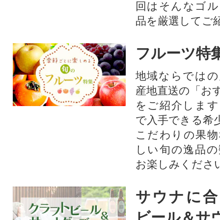
回はそんなゴル
品を厳選してご
フルーツ特
地域ならではの
産地直送の「お
をご紹介します
で入手できる希
こだわりの果物
しい旬の逸品の
お楽しみくださ
サウナに合
ビール＆サ