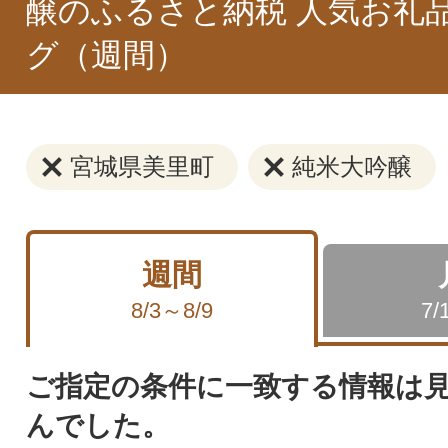
醸のふるさと納税 人気お礼
グ（週間）
宮城県美里町
純米大吟醸
週間
8/3～8/9
7/
ご指定の条件に一致する情報は
んでした。