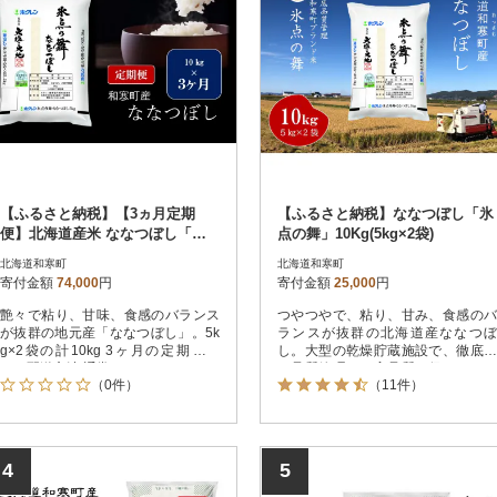
【ふるさと納税】【3ヵ月定期
【ふるさと納税】ななつぼし「氷
便】北海道産米 ななつぼし「氷
点の舞」10Kg(5kg×2袋)
点の舞」 10kg(5kg×2袋)
北海道和寒町
北海道和寒町
寄付金額
74,000
円
寄付金額
25,000
円
艶々で粘り、甘味、食感のバランス
つやつやで、粘り、甘み、食感のバ
が抜群の地元産「ななつぼし」。5k
ランスが抜群の北海道産ななつぼ
g×2袋の計10kg 3ヶ月の定期便で
し。大型の乾燥貯蔵施設で、徹底し
す。配送方法:通常
た品質管理をし高品質を保っていま
（0件）
（11件）
す。気温氷点下になる北海道ならで
はのネーミング「氷点の舞」10kg
を、扱いやすく5kg×2袋でお届けし
ます。
4
5