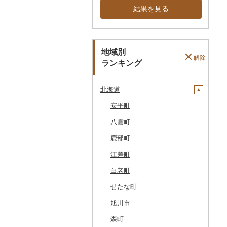
結果を見る
地域別
解除
ランキング
北海道
安平町
八雲町
鹿部町
江差町
白老町
せたな町
旭川市
森町