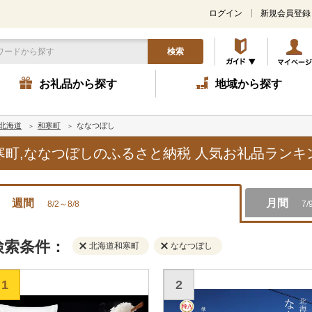
ログイン
新規会員登録
検索
お礼品から探す
地域から探す
北海道
和寒町
ななつぼし
和寒町,ななつぼしのふるさと納税 人気お礼品ラン
週間
月間
8/2～8/8
7/
検索条件：
北海道和寒町
ななつぼし
1
2