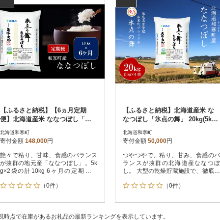
【ふるさと納税】【6ヵ月定期
【ふるさと納税】北海道産米 な
便】北海道産米 ななつぼし「氷
なつぼし「氷点の舞」 20kg(5kg×
点の舞」 10kg(5kg×2袋)
4袋)
北海道和寒町
北海道和寒町
寄付金額
148,000
円
寄付金額
50,000
円
艶々で粘り、甘味、食感のバランス
つやつやで、粘り、甘み、食感のバ
が抜群の地元産「ななつぼし」。5k
ランスが抜群の北海道産ななつぼ
g×2袋の計10kg 6ヶ月の定期便で
し。 大型の乾燥貯蔵施設で、徹底し
す。配送方法:通常
た品質管理をし高品質を保っていま
（0件）
（0件）
す。 気温氷点下になる北海道ならで
はのネーミング「氷点の舞」20kg
を、扱いやすく5kg×4袋でお届けし
ます。
現時点で在庫があるお礼品の最新ランキングを表示しています。