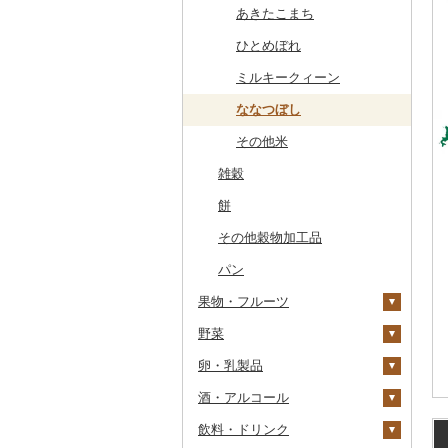
干物
常陸牛
その他鶏肉
しじみ
イワシ
タコ
海苔
あきたこまち
その他魚介・加工品
上州牛
サザエ
カツオ
わかめ
ししゃも
ひとめぼれ
飛騨牛
はまぐり
金目鯛
ひじき
その他干物
しらす・ちりめん
ミルキークィーン
近江牛
その他貝
クエ
その他海苔・海藻
かまぼこ・練り製品
ななつぼし
神戸牛・神戸ビーフ
くじら
その他魚介・加工品
その他米
雑穀
但馬牛
サバ
餅
土佐あかうし
さんま
その他穀物加工品
佐賀牛
鯛
パン
長崎和牛
のどぐろ
果物・フルーツ
あか牛
ふぐ
野菜
ぶどう・マスカット
宮崎牛
ブリ
卵・乳製品
いちご
いも
その他牛肉（精肉）
ほっけ
巨峰
酒・アルコール
りんご
トマト
卵
その他鮮魚
ナガノパープル
じゃがいも
飲料・ドリンク
もも
玉ねぎ
チーズ
ビール・発泡酒
ピオーネ
さつまいも
フルーツトマト