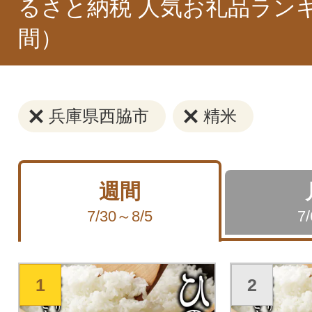
るさと納税 人気お礼品ラン
間）
兵庫県西脇市
精米
週間
7/30～8/5
7
1
2