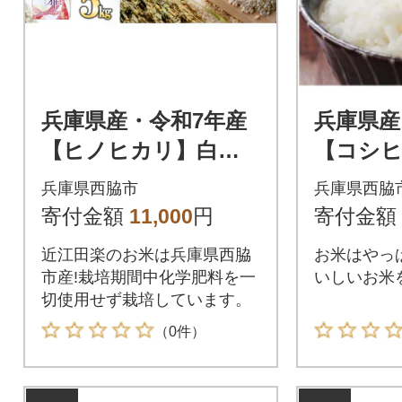
兵庫県産・令和7年産
兵庫県産
【ヒノヒカリ】白
【コシヒ
米 5kg
kg】(10
兵庫県西脇市
兵庫県西脇
寄付金額
11,000
円
寄付金額
近江田楽のお米は兵庫県西脇
お米はやっ
市産!栽培期間中化学肥料を一
いしいお米
切使用せず栽培しています。
（0件）