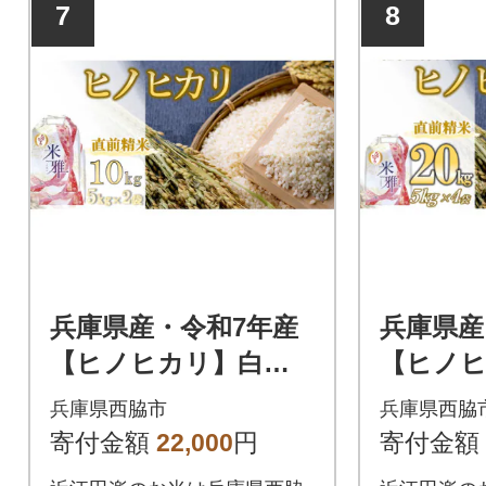
7
8
兵庫県産・令和7年産
兵庫県産
【ヒノヒカリ】白
【ヒノ
米 10kg(5kg×2)
米 20kg
兵庫県西脇市
兵庫県西脇
寄付金額
22,000
円
寄付金額