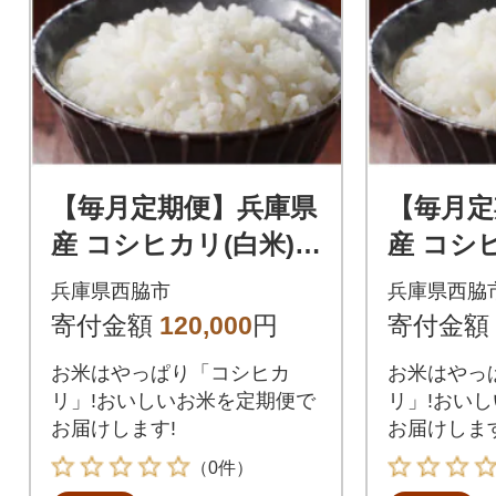
【毎月定期便】兵庫県
【毎月定
産 コシヒカリ(白米) 2
産 コシヒ
0kg(10kg×2)全3回
0kg(10
兵庫県西脇市
兵庫県西脇
寄付金額
120,000
円
寄付金額
お米はやっぱり「コシヒカ
お米はやっ
リ」!おいしいお米を定期便で
リ」!おい
お届けします!
お届けします
（0件）