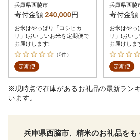
0kg(10kg×2)全6回
0kg(10
兵庫県西脇市
兵庫県西脇
寄付金額
240,000
円
寄付金額
お米はやっぱり「コシヒカ
お米はやっ
リ」!おいしいお米を定期便で
リ」!おい
お届けします!
お届けします
（0件）
定期便
定期便
※現時点で在庫があるお礼品の最新ラン
います。
兵庫県西脇市、精米のお礼品をも