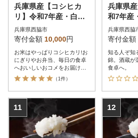
兵庫県産【コシヒカ
兵庫県産
リ】令和7年産・白米
和7年産・ 
5kg (5kg×1袋)
kg×1袋)
兵庫県西脇市
兵庫県西脇
寄付金額
10,000
円
寄付金額
お米はやっぱりコシヒカリ!お
知る人ぞ知
にぎりやお弁当、毎日の食卓
錦。酒蔵が
へおいしいおコメをお届けし
食卓へ。
ます。
（1件）
11
12