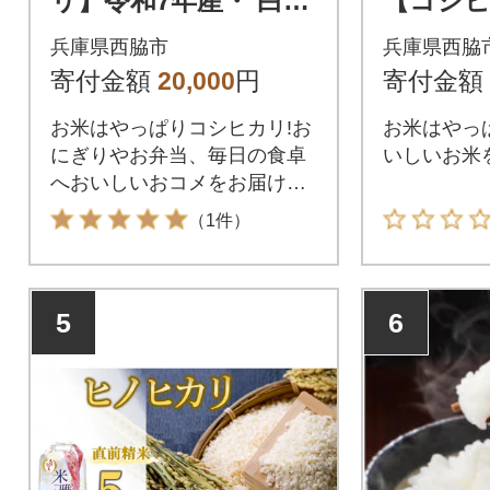
リ】令和7年産・ 白
【コシヒ
米 10kg (10kg×1袋)
kg】(10
兵庫県西脇市
兵庫県西脇
寄付金額
20,000
円
寄付金額
お米はやっぱりコシヒカリ!お
お米はやっ
にぎりやお弁当、毎日の食卓
いしいお米
へおいしいおコメをお届けし
ます。
（1件）
5
6