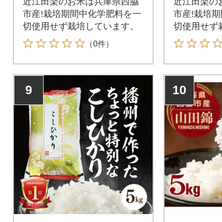
近江田楽のお米は兵庫県西脇
近江田楽の
市産!栽培期間中化学肥料を一
市産!栽培
切使用せず栽培しています。
切使用せず
（0件）
9
10