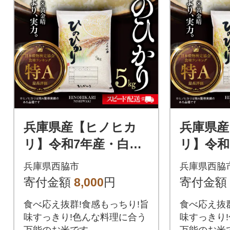
兵庫県産【ヒノヒカ
兵庫県産
リ】令和7年産・白米
リ】令和
5kg (5kg×1袋)
10kg (1
兵庫県西脇市
兵庫県西脇
寄付金額
8,000
円
寄付金額
食べ応え抜群!食感もっちり!旨
食べ応え抜群
味すっきり!色んな料理に合う
味すっきり
万能のお米です。
万能のお米