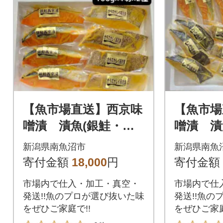
【魚市場直送】西京味
【魚市場
噌漬 漬魚(銀鮭・カ
噌漬 漬
ラスカレイ)
鮭・銀
新潟県南魚沼市
新潟県南魚
カレイ)
寄付金額
18,000
円
寄付金額
市場内で仕入・加工・真空・
市場内で仕
発送!!魚のプロが選び抜いた味
発送!!魚の
をぜひご家庭で!!
をぜひご家庭