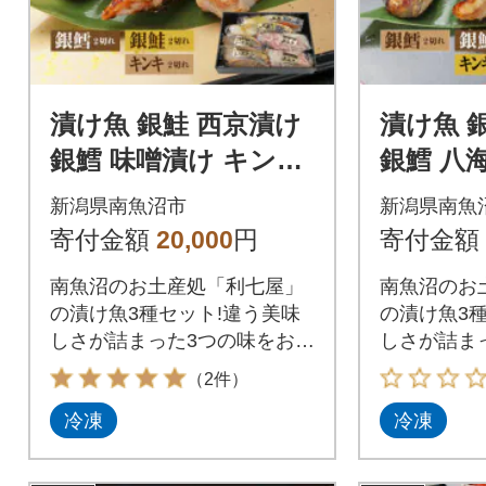
漬け魚 銀鮭 西京漬け
漬け魚 
銀鱈 味噌漬け キンキ
銀鱈 八
八海山 粕漬け 計6切
ンキ 西
新潟県南魚沼市
新潟県南魚
れ 新潟県 南魚沼市 12
れ 新潟県
寄付金額
20,000
円
寄付金額
南魚沼のお土産処「利七屋」
南魚沼のお
の漬け魚3種セット!違う美味
の漬け魚3
しさが詰まった3つの味をお楽
しさが詰ま
しください!!
しください!
（2件）
冷凍
冷凍