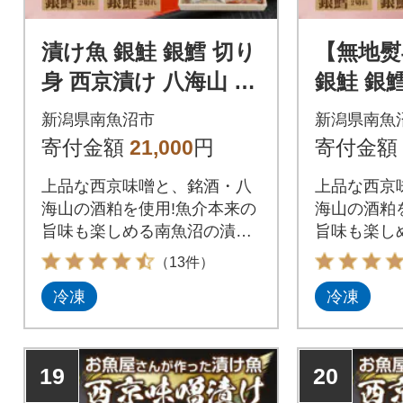
漬け魚 銀鮭 銀鱈 切り
【無地熨
身 西京漬け 八海山 粕
銀鮭 銀
漬け 4種 計8切れ 新潟
漬け 八
新潟県南魚沼市
新潟県南魚
県 南魚沼市 5
8切れ 
寄付金額
21,000
円
寄付金額
5
上品な西京味噌と、銘酒・八
上品な西京
海山の酒粕を使用!魚介本来の
海山の酒粕
旨味も楽しめる南魚沼の漬け
旨味も楽し
魚セット!
魚セット!
（13件）
冷凍
冷凍
19
20