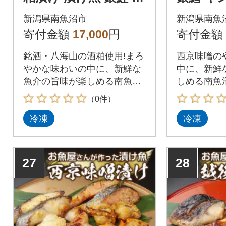
鱈 計4切れ ホタテ 4個
ホタテ 
新潟県南魚沼市
新潟県南魚
入 新潟県 南魚沼市 8
県 南魚沼
寄付金額
17,000
円
寄付金額
銘酒・八海山の酒粕使用!まろ
西京味噌の
やかな味わいの中に、新鮮な
中に、新鮮
魚介の旨味が楽しめる南魚沼
しめる南魚
の粕漬けセット!
ト!
（0件）
冷凍
冷凍
27
28