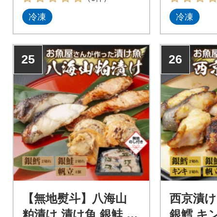
冷凍
冷凍
25
26
【無地熨斗】八海山
西京漬け
粕漬け 漬け魚 銀鮭 銀
銀鱈 キ