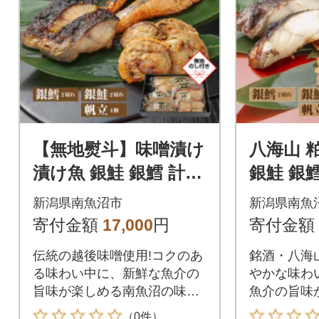
【無地熨斗】味噌漬け
八海山 
漬け魚 銀鮭 銀鱈 計4
銀鮭 銀鱈
切 ホタテ 4個入 越後
タテ 4個
新潟県南魚沼市
新潟県南魚
味噌 新潟県 南魚沼市
魚沼市 8
寄付金額
17,000
円
寄付金額
7
伝統の越後味噌使用!コクのあ
銘酒・八海
る味わい中に、新鮮な魚介の
やかな味わ
旨味が楽しめる南魚沼の味噌
魚介の旨味
漬けセット!
の粕漬けセ
（0件）