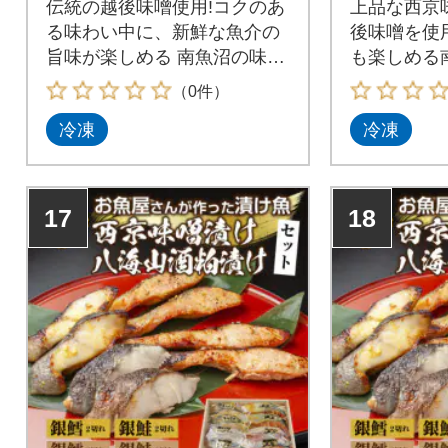
伝統の越後味噌使用!コクのあ
上品な西京
る味わい中に、新鮮な魚介の
後味噌を使
旨味が楽しめる 南魚沼の味噌
も楽しめる
漬けセット!
ット!
（0件）
冷凍
冷凍
17
18