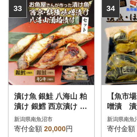
33
34
漬け魚 銀鮭 八海山 粕
【魚市場
漬け 銀鱈 西京漬け キ
噌漬 漬
ンキ 味噌漬け 計6切
たてセ
新潟県南魚沼市
新潟県南魚
れ 新潟県 南魚沼市 14
寄付金額
20,000
円
寄付金額