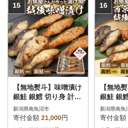
15
16
【無地熨斗】味噌漬け
【無地熨
銀鮭 銀鱈 切り身 計8
銀鮭 銀
切れ 漬け魚 越後味噌
漬け 味噌
新潟県南魚沼市
新潟県南魚
新潟県 南魚沼市 2
切れ 新
寄付金額
21,000
円
寄付金額
4