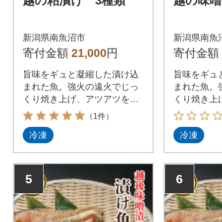
越の粕漬け 3種類
越の味噌
新潟県南魚沼市
新潟県南魚
寄付金額
21,000
円
寄付金額
旨味をギュと凝縮した漬け込
旨味をギュ
まれた魚。強火の遠火でじっ
まれた魚。
くり焼き上げ、アツアツをお
くり焼き上
召し上がり下さい。
召し上がり
（1件）
冷凍
冷凍
5
6