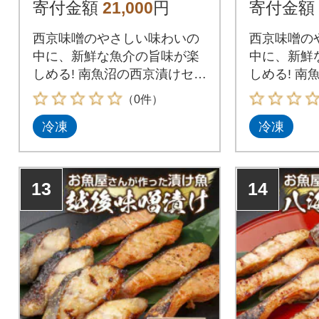
魚沼市 1
寄付金額
21,000
円
寄付金額
西京味噌のやさしい味わいの
西京味噌の
中に、新鮮な魚介の旨味が楽
中に、新鮮
しめる! 南魚沼の西京漬けセッ
しめる! 南
ト!
ト!
（0件）
冷凍
冷凍
13
14