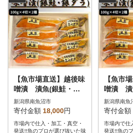
【魚市場直送】越後味
【魚市場
噌漬 漬魚(銀鮭・銀
噌漬 漬
ダラ)
ラスカレ
新潟県南魚沼市
新潟県南魚
寄付金額
18,000
円
寄付金額
市場内で仕入・加工・真空・
市場内で仕
発送!!魚のプロが選び抜いた味
発送!!魚の