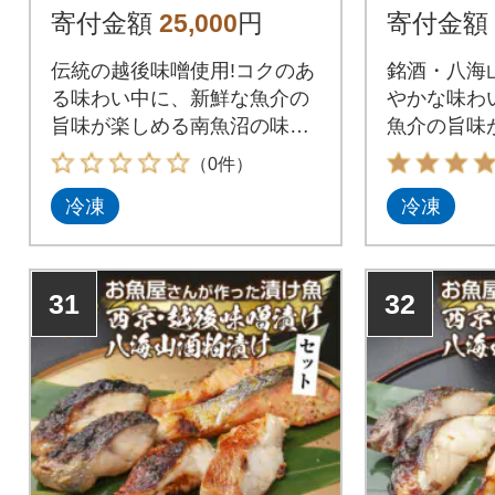
新潟県 南魚沼市 10
粕 新潟県
寄付金額
25,000
円
寄付金額
伝統の越後味噌使用!コクのあ
銘酒・八海
る味わい中に、新鮮な魚介の
やかな味わ
旨味が楽しめる南魚沼の味噌
魚介の旨味
漬けセット!
の粕漬けセ
（0件）
冷凍
冷凍
31
32