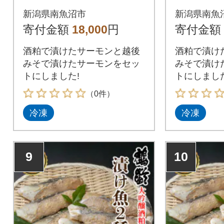
べ比べ 各3切れ 粕漬
ーモン2
新潟県南魚沼市
新潟県南魚
け 漬魚 新潟県 南魚沼
各3切 漬
寄付金額
18,000
円
寄付金額
市
魚沼市
酒粕で漬けたサーモンと越後
酒粕で漬け
みそで漬けたサーモンをセッ
みそで漬け
トにしました!
トにしました
（0件）
冷凍
冷凍
9
10