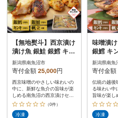
【無地熨斗】西京漬け
味噌漬け
漬け魚 銀鮭 銀鱈 キン
銀鱈 キ
キ 計6切 ホタテ 4個入
ホタテ 
新潟県南魚沼市
新潟県南魚
新潟県 南魚沼市 9
味噌 新
寄付金額
25,000
円
寄付金額
10
西京味噌のやさしい味わいの
伝統の越後
中に、新鮮な魚介の旨味が楽
る味わい中
しめる南魚沼の西京漬けセッ
旨味が楽し
ト!
漬けセット!
（0件）
冷凍
冷凍