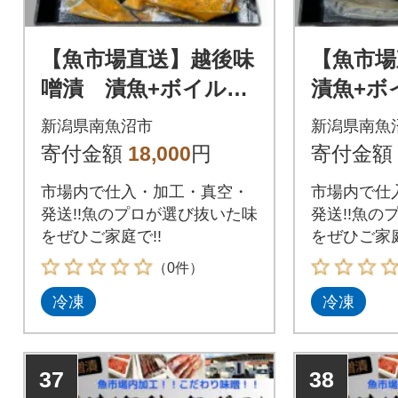
【魚市場直送】越後味
【魚市
噌漬 漬魚+ボイルほ
漬魚+ボ
たてセット
ット
新潟県南魚沼市
新潟県南魚
寄付金額
18,000
円
寄付金額
市場内で仕入・加工・真空・
市場内で仕
発送!!魚のプロが選び抜いた味
発送!!魚の
をぜひご家庭で!!
をぜひご家庭
（0件）
冷凍
冷凍
37
38