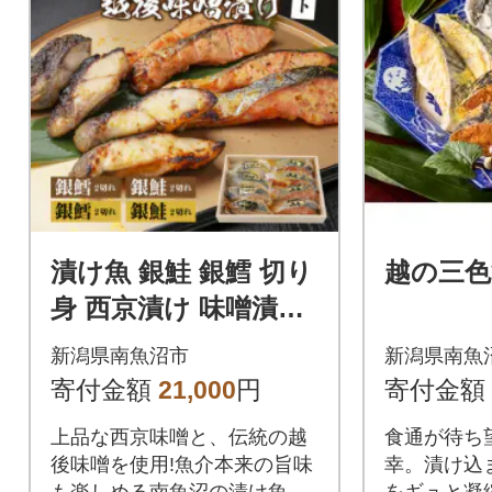
漬け魚 銀鮭 銀鱈 切り
越の三色
身 西京漬け 味噌漬け
4種 計8切れ 新潟県 南
新潟県南魚沼市
新潟県南魚
魚沼市 4
寄付金額
21,000
円
寄付金額
上品な西京味噌と、伝統の越
食通が待ち
後味噌を使用!魚介本来の旨味
幸。漬け込
も楽しめる南魚沼の漬け魚セ
をギュと凝