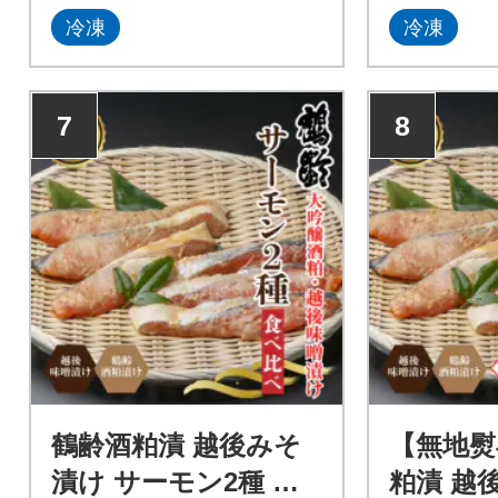
冷凍
冷凍
7
8
鶴齢酒粕漬 越後みそ
【無地熨
漬け サーモン2種 食
粕漬 越