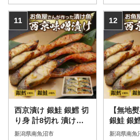
11
12
西京漬け 銀鮭 銀鱈 切
【無地熨
り身 計8切れ 漬け魚
銀鮭 銀鱈
新潟県 南魚沼市 1
切れ 漬
新潟県南魚沼市
新潟県南魚