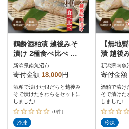
鶴齢酒粕漬 越後みそ
【無地熨
漬け 2種食べ比べ 銀
漬 越後
だら さわら味噌 各3
比べ 銀
新潟県南魚沼市
新潟県南魚
切れ 漬魚 新潟県 南魚
3切 漬魚
寄付金額
18,000
円
寄付金額
沼市
沼市
酒粕で漬けた銀だらと越後み
酒粕で漬け
そで漬けたさわらをセットに
そで漬けた
しました!
しました!
（0件）
冷凍
冷凍