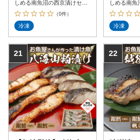
しめる南魚沼の西京漬けセッ
しめる南魚
ト!
ト!
（0件）
冷凍
冷凍
21
22