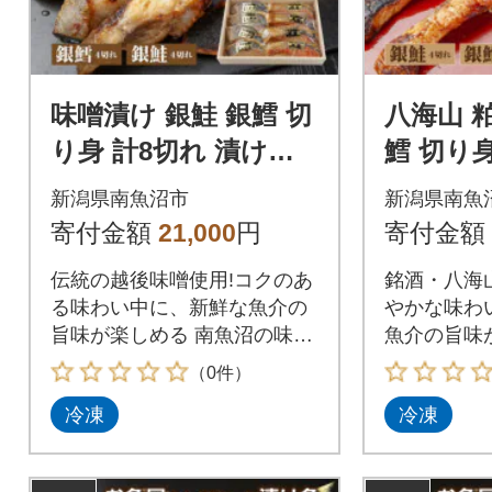
味噌漬け 銀鮭 銀鱈 切
八海山 
り身 計8切れ 漬け魚
鱈 切り身
越後味噌 新潟県 南魚
け魚 新
新潟県南魚沼市
新潟県南魚
沼市 2
3
寄付金額
21,000
円
寄付金額
伝統の越後味噌使用!コクのあ
銘酒・八海
る味わい中に、新鮮な魚介の
やかな味わ
旨味が楽しめる 南魚沼の味噌
魚介の旨味
漬けセット!
の粕漬けセ
（0件）
冷凍
冷凍