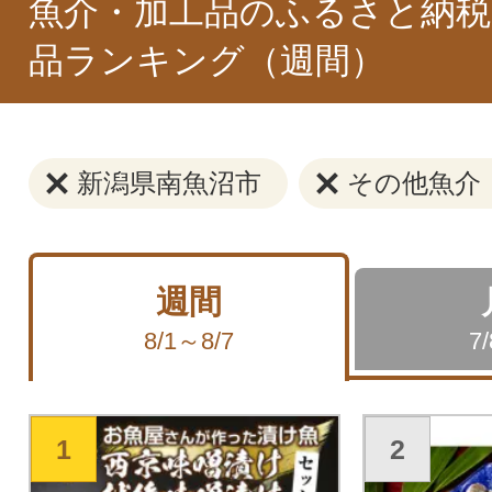
魚介・加工品のふるさと納税
品ランキング（週間）
新潟県南魚沼市
その他魚介
週間
8/1～8/7
7
1
2