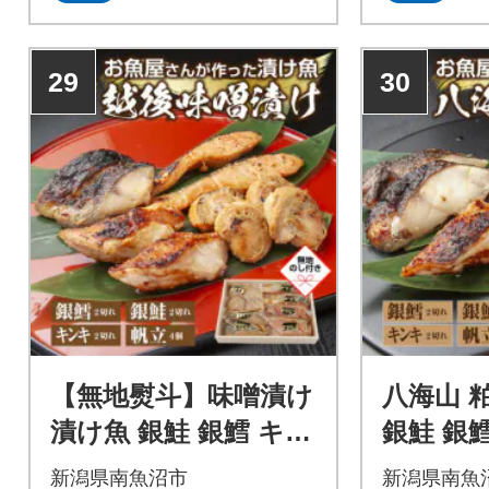
29
30
【無地熨斗】味噌漬け
八海山 
漬け魚 銀鮭 銀鱈 キン
銀鮭 銀鱈
キ 計6切 ホタテ 4個入
切れ ホタ
新潟県南魚沼市
新潟県南魚