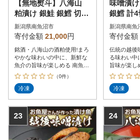
【無地熨斗】八海山
味噌漬け
粕漬け 銀鮭 銀鱈 切り
銀鱈 計4
身 計8切れ 漬け魚 新
個入り 
新潟県南魚沼市
新潟県南魚
潟県 南魚沼市 3
県 南魚沼
寄付金額
21,000
円
寄付金額
銘酒・八海山の酒粕使用!まろ
伝統の越後
やかな味わいの中に、新鮮な
る味わい中
魚介の旨味が楽しめる 南魚沼
旨味が楽し
の粕漬けセット!
漬けセット!
（0件）
冷凍
冷凍
23
24