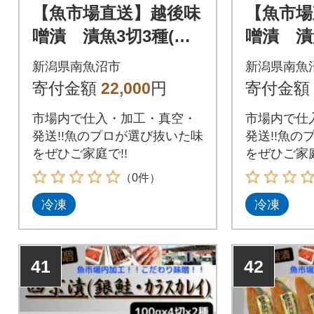
【魚市場直送】越後味
【魚市場
噌漬 漬魚3切3種(銀
噌漬 漬
鮭・銀ダラ・カラス
ダラ)
新潟県南魚沼市
新潟県南魚
カレイ)
寄付金額
22,000
円
寄付金額
市場内で仕入・加工・真空・
市場内で仕
発送!!魚のプロが選び抜いた味
発送!!魚の
をぜひご家庭で!!
をぜひご家庭
（0件）
冷凍
冷凍
41
42