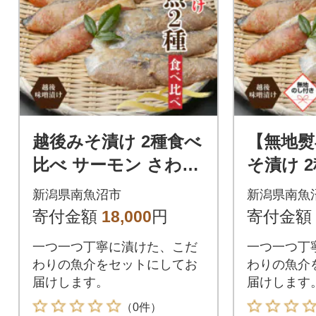
越後みそ漬け 2種食べ
【無地熨
比べ サーモン さわら
そ漬け 
各3切れ 新潟県 南魚沼
サーモン
新潟県南魚沼市
新潟県南魚
市
切れ 新
寄付金額
18,000
円
寄付金額
一つ一つ丁寧に漬けた、こだ
一つ一つ丁
わりの魚介をセットにしてお
わりの魚介
届けします。
届けします
（0件）