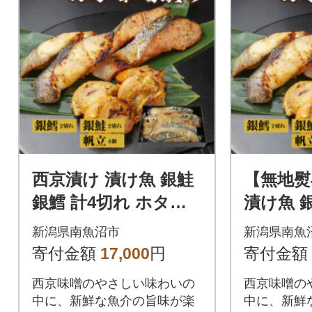
西京漬け 漬け魚 銀鮭
【無地熨
銀鱈 計4切れ ホタテ 4
漬け魚 銀
個入り 新潟県 南魚沼
切 ホタテ
新潟県南魚沼市
新潟県南魚
市 6
県 南魚沼
寄付金額
17,000
円
寄付金額
西京味噌のやさしい味わいの
西京味噌の
中に、新鮮な魚介の旨味が楽
中に、新鮮