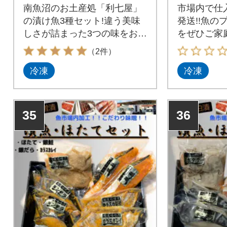
南魚沼のお土産処「利七屋」
市場内で仕
の漬け魚3種セット!違う美味
発送!!魚の
しさが詰まった3つの味をお楽
をぜひご家庭
しください!!
（2件）
冷凍
冷凍
35
36