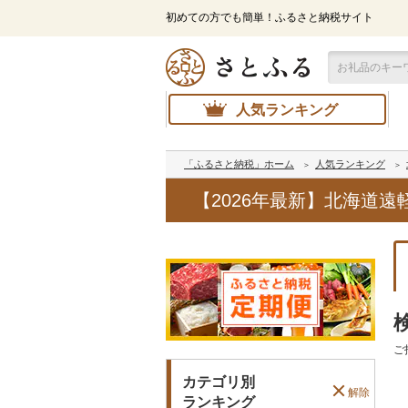
初めての方でも簡単！ふるさと納税サイト
人気ランキング
「ふるさと納税」ホーム
人気ランキング
【2026年最新】北海道
ご
カテゴリ別
解除
ランキング