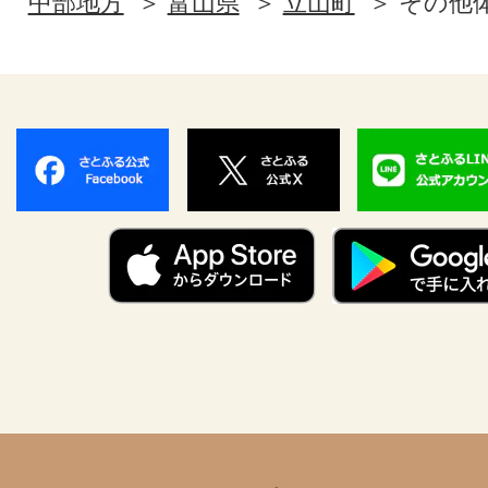
中部地方
富山県
立山町
その他