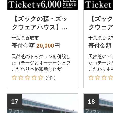
【ズックの森・ズッ
【ズッ
クウェアハウス】で
クウェ
ご利用できるチケッ
ご利用
千葉県香取市
千葉県香取
ト 6,000円分
ト 9,00
寄付金額
20,000
円
寄付金額
天然芝のドッグランを併設し
天然芝のド
たコテージとオーナーシェフ
たコテージ
こだわり本格窯焼きピザ
こだわり本
（0件）
17
18