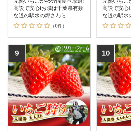
完熟いちごが45分間食べ放題!
完熟いちごが
高設で安心!お隣は千葉県有数
高設で安心
な道の駅水の郷さわら
な道の駅水
（0件）
9
10