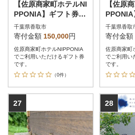
【佐原商家町ホテルNI
【佐原商
PPONIA】ギフト券 4
PPONI
5,000円分
0,000円
千葉県香取市
千葉県香取
寄付金額
150,000
円
寄付金額
佐原商家町ホテルNIPPONIA
佐原商家町ホ
でご利用いただけるギフト券
でご利用い
です。
です。
（0件）
27
28