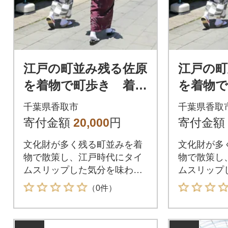
江戸の町並み残る佐原
江戸の町
を着物で町歩き 着物
を着物で
レンタル券(1名様)
レンタル
千葉県香取市
千葉県香取
寄付金額
20,000
円
寄付金額
文化財が多く残る町並みを着
文化財が多
物で散策し、江戸時代にタイ
物で散策し
ムスリップした気分を味わっ
ムスリップ
てみませんか。
てみません
（0件）