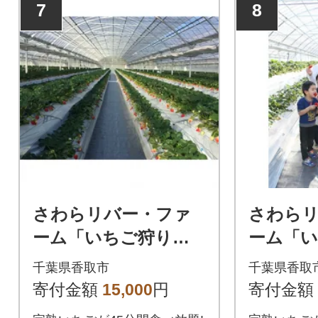
7
8
さわらリバー・ファ
さわら
ーム「いちご狩り」
ーム「
特別入園券(大人2名)
入園券(
千葉県香取市
千葉県香取
寄付金額
15,000
円
寄付金額