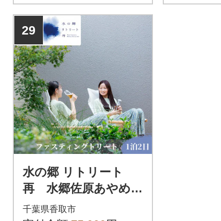
29
水の郷 リトリート
再 水郷佐原あやめパ
ーク隣接 ファステ
千葉県香取市
ィングリトリート