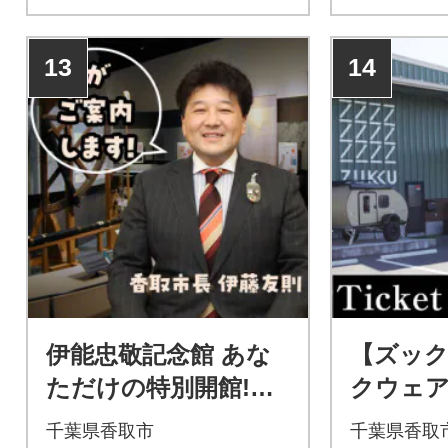
13
14
伊能忠敬記念館 あな
【ズッ
ただけの特別開館!国
クウェ
宝ひとり占め!伊能忠
用できる
千葉県香取市
千葉県香取