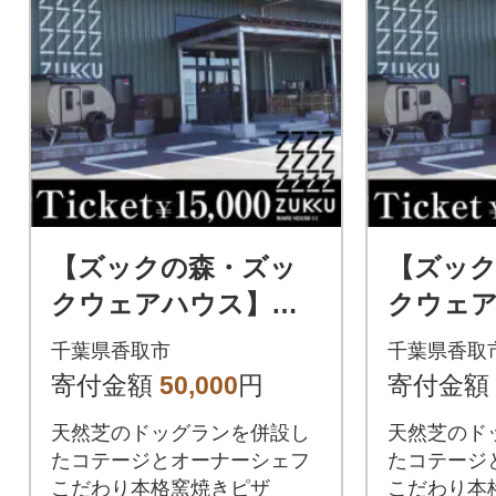
【ズックの森・ズッ
【ズッ
クウェアハウス】で
クウェ
ご利用できるチケッ
ご利用
千葉県香取市
千葉県香取
ト 15,000円分
ト 30,0
寄付金額
50,000
円
寄付金額
天然芝のドッグランを併設し
天然芝のド
たコテージとオーナーシェフ
たコテージ
こだわり本格窯焼きピザ
こだわり本