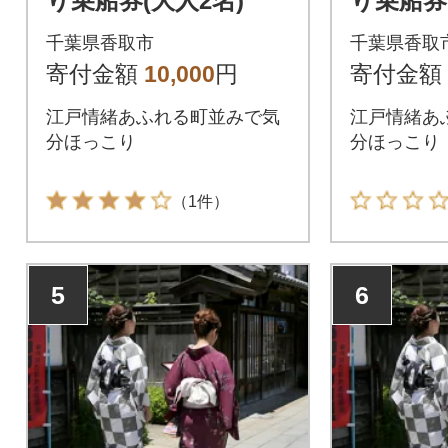
り乗船券(大人2名)
り乗船券
学生2名)
千葉県香取市
千葉県香取
寄付金額
10,000
円
寄付金額
江戸情緒あふれる町並みで気
江戸情緒あ
分ほっこり
分ほっこり
（1件）
5
6