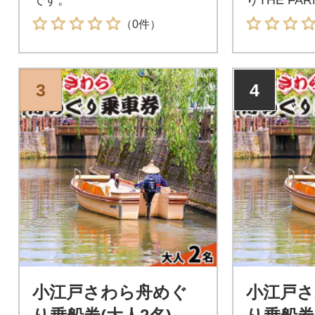
か。
（0件）
3
4
小江戸さわら舟めぐ
小江戸