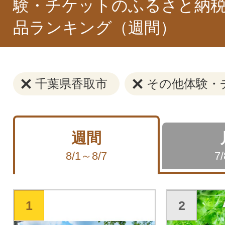
験・チケットのふるさと納税
品ランキング（週間）
千葉県香取市
その他体験・
週間
8/1～8/7
7
1
2