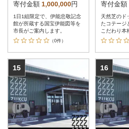
敬翁の軌跡めぐり～市
00円分
寄付金額
1,000,000
円
寄付金額
長と行く特別な体験～
1日1組限定で、伊能忠敬記念
天然芝のド
館が所蔵する国宝伊能図等を
たコテージ
市長がご案内します。
こだわり本
（0件）
15
16