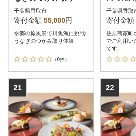
000円分
千葉県香取市
千葉県香取
寄付金額
55,000
円
寄付金額
水郷の原風景で川魚漁に挑戦!
佐原商家町ホ
うなぎのつかみ取り体験
でご利用い
です。
（0件）
21
22