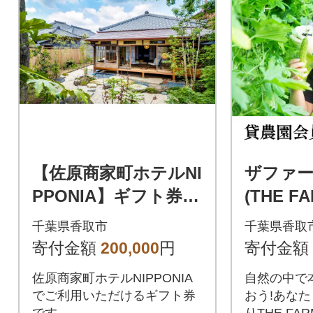
【佐原商家町ホテルNI
ザファー
PPONIA】ギフト券 6
(THE F
0,000円分
R) 1
千葉県香取市
千葉県香取
寄付金額
200,000
円
寄付金額
佐原商家町ホテルNIPPONIA
自然の中で
でご利用いただけるギフト券
おう!あな
です。
りTHE F