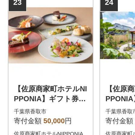
23
24
【佐原商家町ホテルNI
【佐原商
PPONIA】ギフト券 1
PPONI
5,000円分
0,000円
千葉県香取市
千葉県香取
寄付金額
50,000
円
寄付金額
佐原商家町ホテルNIPPONIA
佐原商家町ホ