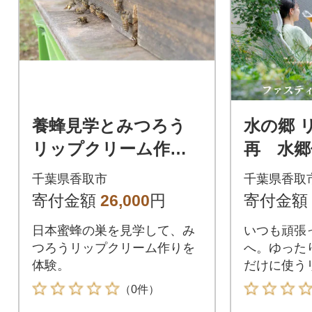
養蜂見学とみつろう
水の郷 
リップクリーム作り
再 水郷
体験(2名様分)
ーク隣
千葉県香取市
千葉県香取
ィング
寄付金額
26,000
円
寄付金額
断食 2
日本蜜蜂の巣を見学して、み
いつも頑張
つろうリップクリーム作りを
へ。ゆった
体験。
だけに使う
用意しまし
（0件）