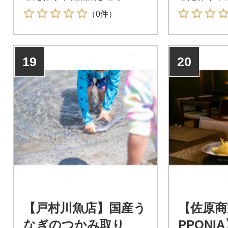
（0件）
19
20
【戸村川魚店】国産う
【佐原商
なぎのつかみ取り
PPONI