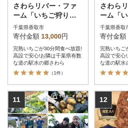
さわらリバー・ファ
さわら
ーム「いちご狩り」
ーム「
入園券(大人2名)
入園券(
千葉県香取市
千葉県香取
寄付金額
13,000
円
寄付金額
完熟いちごが30分間食べ放題!
完熟いちごが
高設で安心!お隣は千葉県有数
高設で安心
な道の駅水の郷さわら
な道の駅水
（1件）
11
12