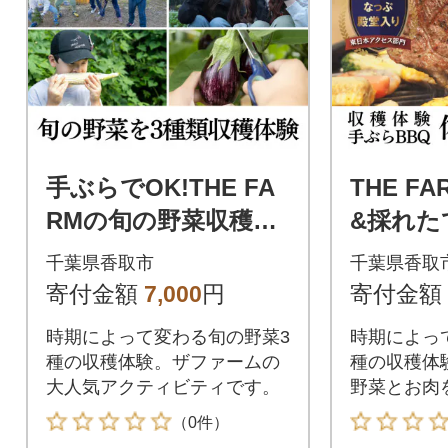
手ぶらでOK!THE FA
THE F
RMの旬の野菜収穫体
&採れた
験引換券(1袋)
BBQで
千葉県香取市
千葉県香取
食体験(2
寄付金額
7,000
円
寄付金額
時期によって変わる旬の野菜3
時期によっ
種の収穫体験。ザファームの
種の収穫体
大人気アクティビティです。
野菜とお肉
るBBQ
（0件）