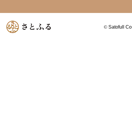
©
Satofull Co.