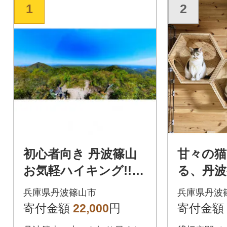
1
2
初心者向き 丹波篠山
甘々の
お気軽ハイキング!!
る、丹波
登山ガイドと森林浴
猫カフェL
兵庫県丹波篠山市
兵庫県丹波
を楽しみながらノン
時間利用
寄付金額
22,000
円
寄付金額
ビリ過ごす里山歩き
トル1本