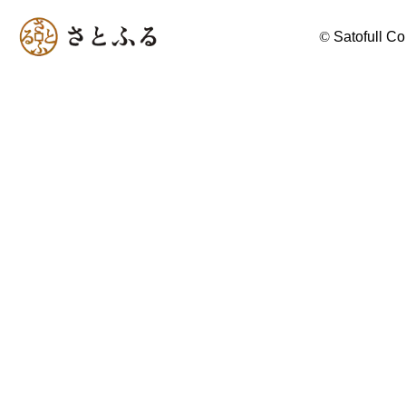
©
Satofull Co.