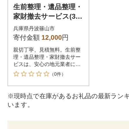
生前整理・遺品整理・
家財撤去サービス(300
0円分割引クーポン)
兵庫県丹波篠山市
寄付金額
12,000
円
親切丁寧、見積無料。生前整
理・遺品整理・家財撤去サー
ビスは、安心の地元業者に任
せて下さい。
（0件）
※現時点で在庫があるお礼品の最新ラン
います。