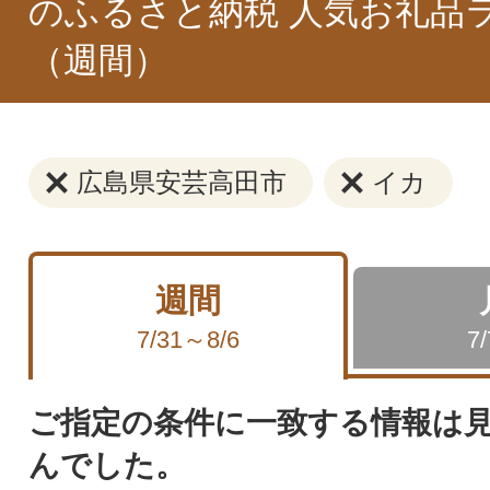
のふるさと納税 人気お礼品
（週間）
広島県安芸高田市
イカ
週間
7/31～8/6
7
ご指定の条件に一致する情報は
んでした。