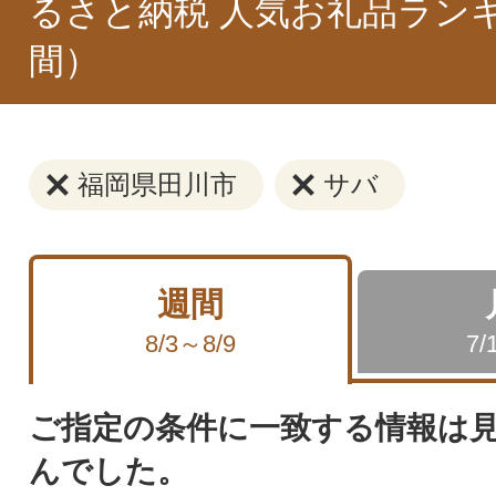
るさと納税 人気お礼品ラン
間）
福岡県田川市
サバ
週間
8/3～8/9
7/
ご指定の条件に一致する情報は
んでした。