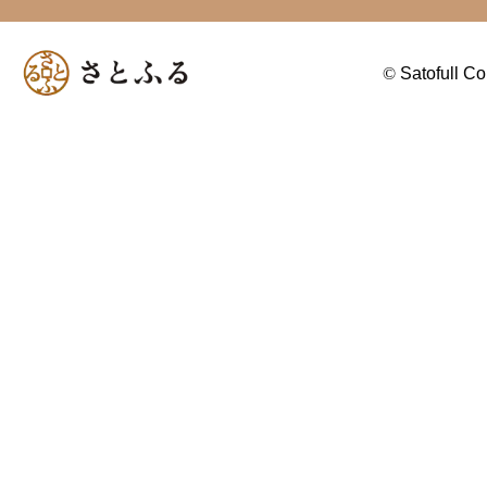
©
Satofull Co.