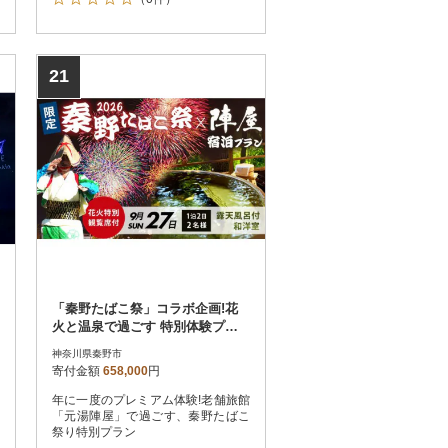
21
「秦野たばこ祭」コラボ企画!花
火と温泉で過ごす 特別体験プラ
ン(お部屋タイプ:露天風呂付き和
神奈川県秦野市
洋室)
寄付金額
658,000
円
年に一度のプレミアム体験!老舗旅館
「元湯陣屋」で過ごす、秦野たばこ
祭り特別プラン