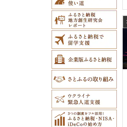
網走市
つがる市
平泉町
気仙沼市
大仙市
舟形町
本宮市
行方市
野木町
邑楽町
蓮田市
館山市
稲城市
三浦市
胎内市
小松市
おおい町
笛吹市
池田町
川辺町
伊豆市
西尾市
伊勢市
野洲市
南丹市
四條畷市
西脇市
天理市
九度山町
日南町
江津市
赤磐市
熊野町
美祢市
美馬市
東かがわ市
東温市
高知県（県庁）
飯塚市
鹿島市
川棚町
和水町
豊後高田市
日之影町
垂水市
糸満市
浦河町
弘前市
洋野町
美里町
八郎潟町
最上町
柳津町
結城市
板倉町
川越市
大網白里市
世田谷区
大磯町
上越市
志賀町
永平寺町
中央市
須坂市
大垣市
裾野市
武豊町
四日市市
宇治市
寝屋川市
宍粟市
三郷町
紀美野町
伯耆町
島根県（県庁）
瀬戸内市
呉市
下関市
美波町
善通寺市
宇和島市
四万十町
志免町
小城市
島原市
長洲町
宇佐市
新富町
南さつま市
北中城村
広尾町
鰺ヶ沢町
大船渡市
松島町
真室川町
鮫川村
城里町
嬬恋村
宮代町
一宮町
日の出町
箱根町
阿賀野市
加賀市
北杜市
川上村
輪之内町
焼津市
幸田町
大台町
京丹波町
泉大津市
丹波市
下北山村
古座川町
日吉津村
和気町
海田町
和木町
上勝町
坂出市
内子町
大川村
筑紫野市
佐賀市
五島市
天草市
佐伯市
綾町
屋久島町
久米島町
中札内村
むつ市
山田町
大和町
寒河江市
福島市
水戸市
草津町
吉見町
佐倉市
板橋区
横浜市
津南町
鳴沢村
信濃町
神戸町
富士宮市
碧南市
尾鷲市
京都府（府庁）
池田市
豊岡市
大和高田市
新宮市
井原市
三次市
光市
石井町
綾川町
大洲市
いの町
糸田町
鳥栖市
新上五島町
水俣市
大分市
日南市
志布志市
南風原町
滝川市
田舎館村
大槌町
大郷町
西川町
新地町
鉾田市
高崎市
東松山市
木更津市
渋谷区
茅ヶ崎市
新潟県（県庁）
西桂町
南牧村
瑞浪市
河津町
岡崎市
三重県（県庁）
大山崎町
守口市
加東市
川西町
太地町
備前市
府中町
小松島市
丸亀市
愛媛県（県庁）
土佐町
東峰村
大町町
雲仙市
多良木町
臼杵市
門川町
奄美市
南城市
比布町
青森県（県庁）
南三陸町
高畠町
葛尾村
桜川市
群馬県（県庁）
入間市
茂原市
千代田区
川崎市
柏崎市
身延町
伊那市
中津川市
袋井市
愛知県（県庁）
津市
精華町
富田林市
稲美町
川上村
日高川町
総社市
三原市
松茂町
四国中央市
安田町
古賀市
玄海町
壱岐市
五木村
国東市
宮崎県（県庁）
和泊町
北大東村
鶴居村
三沢市
仙台市
山形市
三島町
石岡市
大泉町
志木市
野田市
新宿区
厚木市
村上市
早川町
立科町
高山市
熱海市
蒲郡市
名張市
南山城村
松原市
養父市
斑鳩町
紀の川市
新庄村
安芸高田市
佐那河内村
南国市
久山町
白石町
大村市
あさぎり町
日田市
国富町
長島町
大宜味村
釧路市
西目屋村
大河原町
三川町
桑折町
茨城県（県庁）
長野原町
北本市
山武市
江東区
海老名市
妙高市
南部町
東御市
郡上市
掛川市
東郷町
東員町
京都市
柏原市
南あわじ市
平群町
上富田町
高梁市
北島町
仁淀川町
大野城市
太良町
佐々町
南関町
姫島村
高千穂町
薩摩川内市
浦添市
苫前町
角田市
大江町
矢吹町
坂東市
中之条町
桶川市
鴨川市
青梅市
相模原市
聖籠町
昭和町
中野市
白川村
伊豆の国市
犬山市
玉城町
舞鶴市
羽曳野市
洲本市
黒滝村
白浜町
勝央町
吉野川市
大月町
宗像市
平戸市
津奈木町
玖珠町
西都市
大崎町
本部町
当別町
涌谷町
米沢市
国見町
小美玉市
加須市
印西市
国立市
座間市
刈羽村
甲府市
豊丘村
御嵩町
小山町
弥富市
和束町
大阪府（府庁）
猪名川町
御所市
由良町
倉敷市
三原村
水巻町
小国町
大分県（県庁）
西米良村
曽於市
今帰仁村
占冠村
東松島市
檜枝岐村
日立市
三郷市
神崎町
品川区
二宮町
湯沢町
甲州市
売木村
海津市
森町
東海市
八幡市
吹田市
尼崎市
上牧町
すさみ町
矢掛町
香南市
岡垣町
人吉市
延岡市
鹿屋市
与那原町
上士幌町
喜多方市
大子町
八潮市
船橋市
福生市
新潟市
丹波山村
小諸市
関ケ原町
川根本町
新城市
京田辺市
河南町
加西市
明日香村
日高町
鏡野町
大豊町
豊前市
宇土市
串間市
宇検村
豊見城市
平取町
南相馬市
鹿嶋市
越生町
千葉市
小平市
木曽町
七宗町
富士市
春日井市
向日市
和泉市
宝塚市
吉野町
有田川町
田野町
嘉麻市
荒尾市
五ヶ瀬町
天城町
東村
七飯町
会津若松市
阿見町
さいたま市
白井市
文京区
箕輪町
笠松町
御前崎市
瀬戸市
高槻市
淡路市
奈良市
印南町
高知市
筑後市
産山村
高原町
南種子町
読谷村