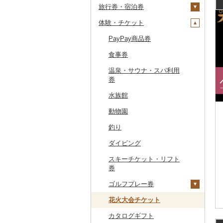
旅行券・宿泊券
干物
すいか
きのこ
ウイスキー
その他飲料・ジュース
ゼリー
パスタ
鍋
塩
季節・空調家電
常陸牛
その他鶏肉
しじみ
イワシ
タコ
海苔
あきたこまち
みかん
自然薯
その他日本酒
黒糖焼酎
白ワイン
ドリップ
静岡茶
みかんジュース（オレ
飲料
シュウマイ
カレー
ンジジュース）
体験・チケット
その他魚介・加工品
キウイ
その他野菜
リキュール・洋酒
チョコレート
ひやむぎ
ピザ
醤油
キッチン家電
旅行券
上州牛
サザエ
カツオ
わかめ
ししゃも
ひとめぼれ
レモン
レンコン
しいたけ
その他焼酎
赤ワイン
足柄茶
茶葉・ティーバッグ
野菜ジュース
コロッケ
シチュー
肉
その他果汁飲料
柿（カキ）
甘酒
カステラ
そうめん
レトルト
味噌
照明器具
宿泊券
PayPay商品券
飛騨牛
はまぐり
金目鯛
ひじき
その他干物
しらす・ちりめん
ミルキークィーン
不知火・デコポン
にんにく・生姜
松茸
山菜
シャンパン・スパーク
知覧茶
炭酸飲料
その他惣菜
魚
JTBふるさと旅行クー
リングワイン
ポン（Eメール発行）
ドライフルーツ
ノンアルコール
アイス・ジェラート
その他麺
スープ
酢
パソコン・周辺機器
食事券
近江牛
その他貝
クエ
その他海苔・海藻
かまぼこ・練り製品
ななつぼし
せとか
その他根菜
その他きのこ
かぼちゃ
八女茶
豆乳
その他鍋
その他ワイン
JTBふるさと旅行券
その他果物
その他酒
その他洋菓子
豆腐・納豆
だし
TV・オーディオ・カメラ
温泉・サウナ・スパ利用
神戸牛・神戸ビーフ
くじら
その他魚介・加工品
その他米
文旦
干し柿
茄子
その他茶
その他飲料・ジュース
（紙券）
券
煎餅・おかき
漬物
食用油
美容・健康家電
但馬牛
サバ
まどんな
干し芋
びわ
レタス
豆腐
その他旅行券
水族館
羊羹
缶詰・瓶詰
はちみつ
カー用品
土佐あかうし
さんま
ポンカン
その他ドライフルーツ
ブルーベリー
その他野菜
納豆
梅干
えごま油
動物園
饅頭
乾物
ドレッシング
時計
佐賀牛
鯛
その他柑橘
パイナップル
キムチ
肉
オリーブオイル
釣り
大福
燻製（スモーク）
その他調味料
その他家電
長崎和牛
のどぐろ
栗
その他漬物
魚
ごま油
ダイビング
その他和菓子
おせち
あか牛
ふぐ
その他果物
果物
その他食用油
みりん
スキーチケット・リフト
その他加工品
宮崎牛
ブリ
ジャム
ケチャップ
券
その他牛肉（精肉）
ほっけ
その他缶詰・瓶詰
こしょう
ゴルフプレー券
その他鮮魚
その他調味料
花火大会チケット
GDOふるさとゴルフ
プレークーポン
カタログギフト