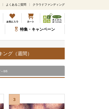
よくあるご質問
クラウドファンディング
メ
イ
ン
コ
ン
特集・キャンペーン
テ
ン
ツ
に
ス
ンキング（週間）
キ
ッ
プ
7～8/6
3