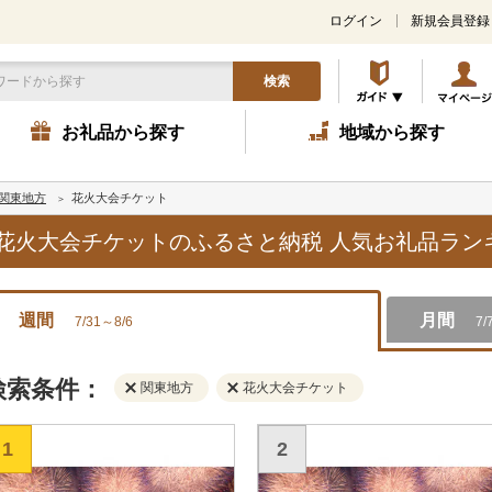
ログイン
新規会員登録
検索
お礼品から探す
地域から探す
関東地方
花火大会チケット
方,花火大会チケットのふるさと納税 人気お礼品ラ
週間
月間
7/31～8/6
7/
検索条件：
関東地方
花火大会チケット
1
2