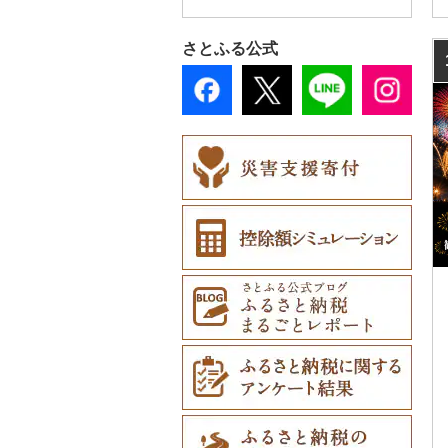
釧路町
山梨県
大阪府
岡山県
香川県
福岡県
階上町
住田町
川崎町
湯沢市
南陽市
昭和村
つくばみらい市
小山市
桐生市
川口市
多古町
墨田区
山北町
出雲崎町
朝日町
七尾市
美浜町
木曽岬町
高島市
宮津市
米子市
雲南市
阿波市
さとふる公式
名寄市
長野県
兵庫県
広島県
愛媛県
佐賀県
深浦町
葛巻町
村田町
大館市
中山町
下郷町
下妻市
宇都宮市
吉岡町
飯能市
白子町
東久留米市
真鶴町
魚沼市
高岡市
白山市
小浜市
富士吉田市
多気町
草津市
伊根町
茨木市
大山町
海士町
津山市
牟岐町
高松市
那珂川市
美唄市
岐阜県
奈良県
山口県
高知県
長崎県
青森市
花巻市
栗原市
由利本荘市
庄内町
西郷村
茨城町
栃木県（県庁）
太田市
長瀞町
栄町
利島村
清川村
佐渡市
魚津市
穴水町
越前町
甲斐市
高森町
松阪市
近江八幡市
与謝野町
豊能町
上郡町
琴浦町
津和野町
西粟倉村
安芸太田町
那賀町
直島町
今治市
添田町
嬉野市
厚岸町
静岡県
和歌山県
熊本県
田子町
岩泉町
富谷市
にかほ市
大石田町
二本松市
神栖市
那珂川町
高山村
羽生市
香取市
瑞穂町
開成町
燕市
砺波市
輪島市
若狭町
山梨市
御代田町
養老町
桑名市
竜王町
福知山市
枚方市
神河町
曽爾村
日野町
飯南町
久米南町
世羅町
柳井市
三好市
さぬき市
鬼北町
香美市
大刀洗町
佐賀県（県庁）
松浦市
南富良野町
愛知県
大分県
新郷村
田野畑村
岩沼市
羽後町
川西町
猪苗代町
常総市
茂木町
みどり市
小鹿野町
習志野市
大島町
藤沢市
南魚沼市
入善町
中能登町
鯖江市
富士川町
飯田市
八百津町
下田市
志摩市
甲賀市
亀岡市
河内長野市
小野市
河合町
湯浅町
鳥取市
安来市
真庭市
大竹市
平生町
鳴門市
多度津町
西予市
馬路村
朝倉市
唐津市
時津町
上天草市
上富良野町
宮崎県
横浜町
盛岡市
七ヶ宿町
秋田県（県庁）
鶴岡市
川俣町
東海村
那須烏山市
千代田町
坂戸市
銚子市
府中市
神奈川県（県庁）
関川村
黒部市
石川県（県庁）
高浜町
大月市
青木村
池田町
静岡市
清須市
明和町
湖南市
城陽市
泉佐野市
太子町
宇陀市
有田市
北栄町
知夫村
新見市
廿日市市
山口県（県庁）
藍住町
三豊市
八幡浜市
芸西村
苅田町
江北町
諫早市
湯前町
九重町
和寒町
鹿児島県
野辺地町
遠野市
大崎市
秋田市
山形県（県庁）
郡山市
美浦村
矢板市
みなかみ町
鳩山町
君津市
国分寺市
鎌倉市
新発田市
立山町
野々市市
勝山市
富士河口湖町
南箕輪村
関市
吉田町
田原市
鳥羽市
大津市
久御山町
交野市
西宮市
田原本町
橋本市
境港市
隠岐の島町
美咲町
北広島町
長門市
板野町
観音寺市
久万高原町
須崎市
川崎町
みやき町
東彼杵町
玉名市
由布市
えびの市
紋別市
沖縄県
佐井村
奥州市
塩竈市
男鹿市
金山町
西会津町
大洗町
さくら市
片品村
埼玉県（県庁）
旭市
東村山市
大和市
加茂市
富山県（県庁）
能登町
福井県（県庁）
韮崎市
長野県（県庁）
瑞穂市
函南町
安城市
いなべ市
彦根市
京丹後市
藤井寺市
佐用町
山添村
広川町
智頭町
吉賀町
浅口市
福山市
田布施町
東みよし町
宇多津町
上島町
日高村
春日市
多久市
長与町
菊池市
竹田市
宮崎市
指宿市
乙部町
六戸町
雫石町
石巻市
美郷町
東根市
玉川村
河内町
足利市
富岡市
神川町
南房総市
中央区
伊勢原市
小千谷市
小矢部市
能美市
越前市
南アルプス市
上松町
飛騨市
藤枝市
北名古屋市
紀北町
栗東市
井手町
能勢町
多可町
大淀町
和歌山市
江府町
出雲市
美作市
広島市
防府市
徳島県（県庁）
小豆島町
松前町
室戸市
上毛町
伊万里市
対馬市
山江村
別府市
木城町
龍郷町
うるま市
根室市
五所川原市
岩手県（県庁）
多賀城市
東成瀬村
飯豊町
いわき市
ひたちなか市
那須町
館林市
東秩父村
八街市
あきる野市
小田原市
田上町
滑川市
津幡町
坂井市
市川三郷町
高山村
岐南町
御殿場市
東栄町
熊野市
愛荘町
木津川市
阪南市
朝来市
安堵町
海南市
八頭町
奥出雲町
岡山市
庄原市
上関町
阿南市
香川県（県庁）
愛南町
黒潮町
中間市
神埼市
長崎県（県庁）
宇城市
中津市
川南町
中種子町
嘉手納町
三笠市
平川市
一関市
宮城県（県庁）
五城目町
鮭川村
南会津町
龍ケ崎市
鹿沼市
伊勢崎市
横瀬町
東金市
中野区
湯河原町
五泉市
富山市
宝達志水町
あわら市
都留市
南木曽町
大野町
浜松市
豊山町
南伊勢町
滋賀県（県庁）
宇治田原町
貝塚市
市川町
王寺町
那智勝浦町
若桜町
西ノ島町
早島町
府中市
山陽小野田市
上板町
土庄町
新居浜市
四万十市
太宰府市
有田町
佐世保市
西原村
豊後大野市
三股町
出水市
北谷町
東川町
蓬田村
久慈市
亘理町
北秋田市
大蔵村
田村市
守谷市
下野市
東吾妻町
三芳町
九十九里町
荒川区
秦野市
三条市
南砺市
金沢市
福井市
山梨県（県庁）
朝日村
山県市
伊東市
南知多町
朝日町
米原市
長岡京市
岸和田市
三木市
十津川村
美浜町
湯梨浜町
浜田市
笠岡市
大崎上島町
山口市
海陽町
三木町
伊予市
奈半利町
赤村
基山町
南島原市
水上村
杵築市
都城市
いちき串木野市
宮古島市
厚真町
中泊町
西和賀町
蔵王町
八峰町
山辺町
磐梯町
常陸大宮市
益子町
前橋市
幸手市
いすみ市
北区
綾瀬市
見附市
内灘町
大野市
道志村
長野市
羽島市
島田市
江南市
菰野町
豊郷町
綾部市
泉南市
新温泉町
高取町
御坊市
岩美町
大田市
里庄町
東広島市
周南市
徳島市
まんのう町
松山市
土佐市
須恵町
上峰町
波佐見町
高森町
日出町
椎葉村
徳之島町
八重瀬町
奥尻町
外ヶ浜町
北上市
女川町
鹿角市
戸沢村
三春町
笠間市
芳賀町
藤岡市
日高市
東庄町
多摩市
横須賀市
糸魚川市
かほく市
敦賀市
忍野村
根羽村
本巣市
沼津市
みよし市
紀宝町
多賀町
笠置町
忠岡町
福崎町
広陵町
高野町
倉吉市
松江市
玉野市
竹原市
宇部市
勝浦町
琴平町
西条市
津野町
香春町
吉野ヶ里町
長崎市
大津町
津久見市
日向市
湧水町
座間味村