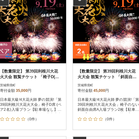
【数量限定】 第39回利根川大花
【数量限定】 第39回利根川大花
火大会 観覧チケット 「椅子D(ペ
火大会 観覧チケット 「斜面自由
ア)」 ※駐車場なし
席A(2名)」 ※駐車場なし
茨城県境町
茨城県境町
寄付金額
35,000
円
寄付金額
45,000
円
日本最大級!4大花火師 夢の競演!「第
日本最大級!4大花火師 夢の競演!「第
39回利根川大花火大会」椅子D席 (ペ
39回利根川大花火大会」椅子のない
ア2名)入場プラン【駐車場なし】に
斜面自由席A入場プラン2枚【駐車場
なります。目の前に広がる花火大会
なし】になります。目の前に広がる
（0件）
（0件）
を、特別な時間と空間で!境町夏の一
花火大会を、特別な時間と空間で!境
大イベント利根川大花火大会が2026
町夏の一大イベント利根川大花火大
年も開催します。さかいリバーサイ
会が2026年も開催します。さかいリ
ドパーク(利根川河川敷)を舞台に3万
バーサイドパーク(利根川河川敷)を