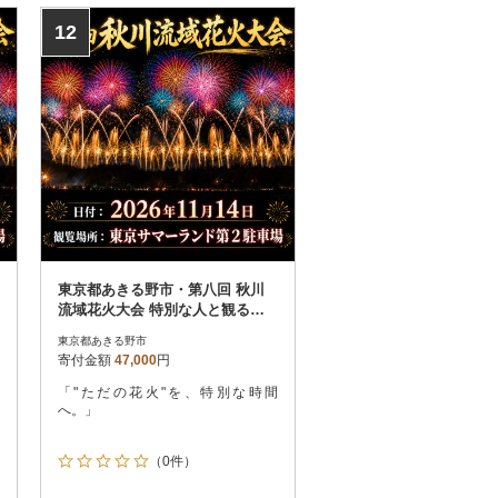
12
東京都あきる野市・第八回 秋川
流域花火大会 特別な人と観る花
火|S席(2名テーブル席)
東京都あきる野市
寄付金額
47,000
円
「"ただの花火"を、特別な時間
へ。」
（0件）