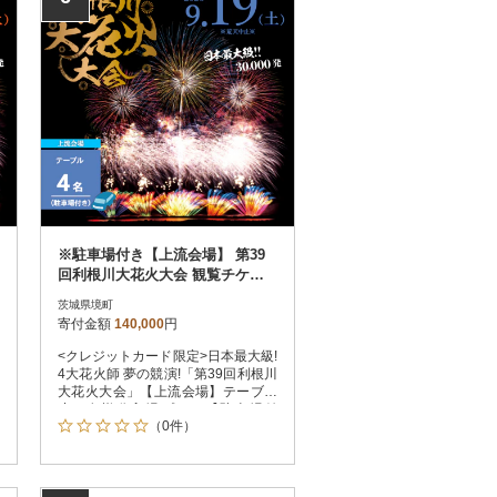
※駐車場付き【上流会場】 第39
回利根川大花火大会 観覧チケッ
ト テーブル(4名)「数量限定」
茨城県境町
寄付金額
140,000
円
<クレジットカード限定>日本最大級!
4大花火師 夢の競演!「第39回利根川
大花火大会」【上流会場】テーブル
席 4名様分入場プラン【駐車場付
（0件）
き】になります。目の前に広がる花
火大会を、特別な時間と空間で!