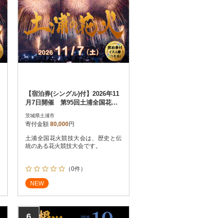
【宿泊券(シングル)付】2026年11
月7日開催 第95回土浦全国花火
競技大会有料観覧席(イスA席)
茨城県土浦市
寄付金額
80,000
円
土浦全国花火競技大会は、歴史と伝
統のある花火競技大会です。
（0件）
NEW
6