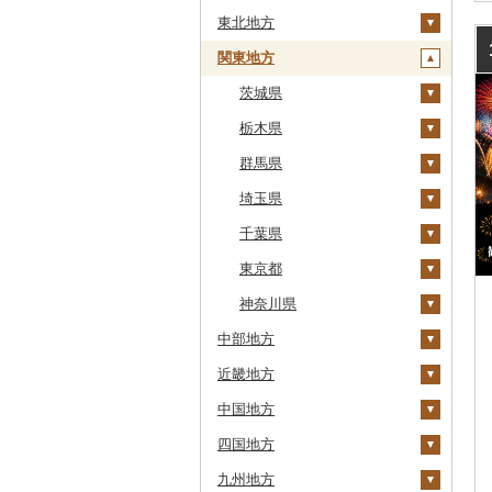
東北地方
安平町
関東地方
八雲町
青森県
鹿部町
岩手県
茨城県
十和田市
江差町
宮城県
栃木県
大鰐町
宮古市
土浦市
白老町
秋田県
群馬県
南部町
軽米町
柴田町
取手市
那須塩原市
せたな町
山形県
埼玉県
五戸町
岩手町
色麻町
大潟村
つくば市
市貝町
榛東村
旭川市
福島県
千葉県
藤崎町
矢巾町
丸森町
横手市
村山市
稲敷市
塩谷町
下仁田町
春日部市
森町
東京都
六ヶ所村
釜石市
大衡村
能代市
尾花沢市
天栄村
潮来市
上三川町
玉村町
蕨市
勝浦市
稚内市
神奈川県
東北町
野田村
加美町
小坂町
上山市
広野町
五霞町
佐野市
安中市
戸田市
袖ケ浦市
八王子市
中部地方
標津町
三戸町
普代村
利府町
仙北市
河北町
鏡石町
北茨城市
真岡市
川場村
毛呂山町
我孫子市
日野市
南足柄市
近畿地方
清里町
新潟県
東通村
一戸町
白石市
井川町
酒田市
須賀川市
境町
高根沢町
昭和村
久喜市
長柄町
昭島市
松田町
中国地方
北斗市
富山県
三重県
黒石市
陸前高田市
登米市
潟上市
新庄市
小野町
かすみがうら市
大田原市
甘楽町
ふじみ野市
芝山町
武蔵村山市
大井町
十日町市
四国地方
留萌市
石川県
滋賀県
鳥取県
おいらせ町
紫波町
山元町
三種町
長井市
棚倉町
牛久市
栃木市
明和町
川島町
八千代市
葛飾区
中井町
弥彦村
射水市
鈴鹿市
九州地方
白糠町
福井県
京都府
島根県
徳島県
鶴田町
滝沢市
名取市
藤里町
小国町
古殿町
常陸太田市
日光市
沼田市
上里町
横芝光町
小金井市
愛川町
阿賀町
氷見市
羽咋市
伊賀市
長浜市
鳥取県（県庁）