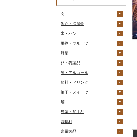
肉
魚介・海産物
牛肉（精肉）
米・パン
牛肉（加工品）
カニ
ステーキ
果物・フルーツ
豚肉（精肉）
エビ
米
すき焼き
ハンバーグ
ズワイガニ
野菜
豚肉（加工品）
いくら
雑穀
ぶどう・マスカット
しゃぶしゃぶ
もつ鍋
ステーキ
タラバガニ
甘エビ
精米
卵・乳製品
鶏肉
うに
餅
いちご
いも
焼肉
ローストビーフ
すき焼き
ハンバーグ
毛ガニ
ボタンエビ
無洗米
巨峰
酒・アルコール
鹿肉
明太子・たらこ
その他穀物加工品
りんご
トマト
卵
牛タン
ビーフジャーキー
しゃぶしゃぶ
もつ鍋
鶏肉（精肉）
かにしゃぶ
伊勢海老
玄米
ナガノパープル
じゃがいも
飲料・ドリンク
馬肉
その他魚卵
パン
もも
玉ねぎ
チーズ
ビール・発泡酒
和牛
その他牛肉（加工品）
焼肉
ハム
ハム・ソーセージ
その他カニ
その他エビ
明太子
金芽米
ピオーネ
さつまいも
フルーツトマト
菓子・スイーツ
羊肉・ラム肉（ジンギス
貝
メロン
ねぎ
ヨーグルト
日本酒
水・ミネラルウォーター
黒毛和牛
アグー豚
ソーセージ・ウインナ
唐揚げ
たらこ
数の子
ゆめぴりか
デラウェア
その他いも
ミニトマト
ビール
カン）
ー
麺
うなぎ
さくらんぼ
とうもろこし
牛乳
焼酎
コーヒー・コーヒー豆
ケーキ
白老牛
その他豚肉（精肉）
中津からあげ
からすみ
帆立（ホタテ）
つや姫
シャインマスカット
その他トマト
発泡酒
純米大吟醸
鴨肉
ベーコン・サラミ
惣菜・加工品
鮮魚
梨
根菜
バター
梅酒
茶
クッキー
ラーメン
仙台牛
水炊き
キャビア
鮑（アワビ）
コシヒカリ
その他ぶどう・マスカ
地ビール・クラフトビ
純米吟醸
芋焼酎
飲料
猪肉
その他豚肉（加工品）
ット
ール
調味料
イカ・タコ
マンゴー
アスパラガス
その他乳製品
泡盛
果汁飲料
焼き菓子
うどん
惣菜
米沢牛
地鶏
その他魚卵
牡蠣（カキ）
鮭・サーモン
はえぬき
和梨
人参
大吟醸
麦焼酎
コーヒー豆
飲料
その他肉・加工品
家電製品
海苔・海藻
みかん・柑橘
豆
ワイン
紅茶
プリン
そば
カレー・シチュー
砂糖
山形牛
赤鶏さつま
あさり
マグロ
イカ
さがびより
洋梨・ラフランス
大根
吟醸
米焼酎
粉
茶葉・ティーバッグ
りんごジュース
餃子