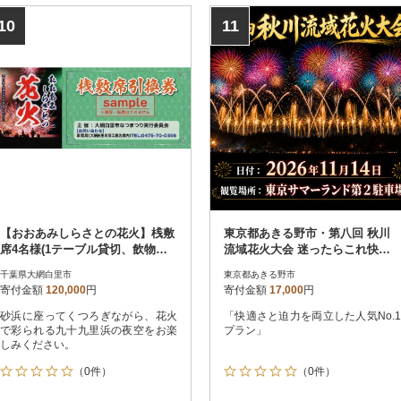
10
11
【おおあみしらさとの花火】桟敷
東京都あきる野市・第八回 秋川
席4名様(1テーブル貸切、飲物付
流域花火大会 迷ったらこれ快適
き、駐車場1枠)
に楽しむ特等席|A席(イス付・大
千葉県大網白里市
東京都あきる野市
人1名)
寄付金額
120,000
円
寄付金額
17,000
円
砂浜に座ってくつろぎながら、花火
「快適さと迫力を両立した人気No.1
で彩られる九十九里浜の夜空をお楽
プラン」
しみください。
（0件）
（0件）