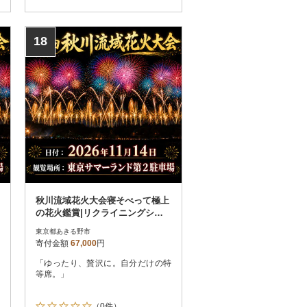
18
秋川流域花火大会寝そべって極上
の花火鑑賞|リクライニングシー
ト席(1名)
東京都あきる野市
寄付金額
67,000
円
「ゆったり、贅沢に。自分だけの特
等席。」
（0件）