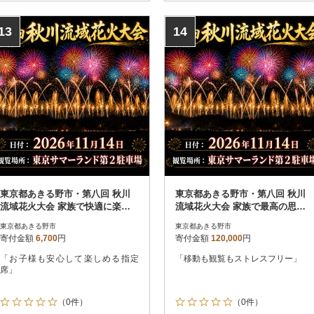
13
14
東京都あきる野市・第八回 秋川
東京都あきる野市・第八回 秋川
流域花火大会 家族で快適に楽し
流域花火大会 家族で最高の思い
む花火|A席(イス付・子供1名)
出を|SS席(4名テーブル+駐車場)
東京都あきる野市
東京都あきる野市
寄付金額
6,700
円
寄付金額
120,000
円
「お子様も安心して楽しめる指定
「移動も観覧もストレスフリー」
席」
（0件）
（0件）