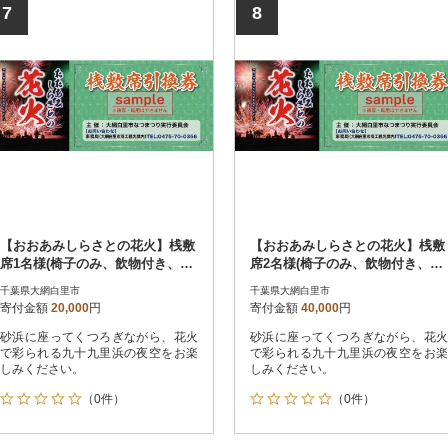
発の花火が夜空を彩ります。
舞台に3万発の花火が夜空を彩りま
7
8
す。
【おおあみしらさとの花火】桟敷
【おおあみしらさとの花火】桟敷
席1名様(椅子のみ、飲物付き、駐
席2名様(椅子のみ、飲物付き、駐
車場枠なし)
車場枠なし)
千葉県大網白里市
千葉県大網白里市
寄付金額
20,000
円
寄付金額
40,000
円
砂浜に座ってくつろぎながら、花火
砂浜に座ってくつろぎながら、花火
で彩られる九十九里浜の夜空をお楽
で彩られる九十九里浜の夜空をお楽
しみください。
しみください。
（0件）
（0件）