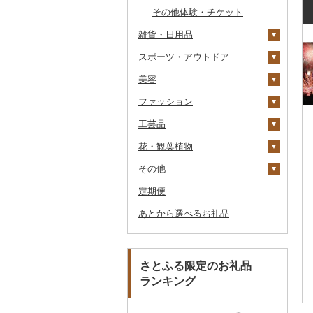
その他のゴルフプレー
その他体験・チケット
券
雑貨・日用品
スポーツ・アウトドア
家具・インテリア
美容
寝具
ゴルフ
タンス
ファッション
タオル
釣り
スキンケア
机・テーブル
布団
ゴルフボール
工芸品
文房具・印鑑
サイクリング
シャンプー・リンス
鞄・バッグ
椅子・チェア・ソファ
枕
泉州タオル
ゴルフクラブ
化粧水・乳液・美容液
花・観葉植物
食器
アウトドア・キャンプ
石鹸・ボディーソープ
洋服
織物
その他家具・インテリ
毛布
その他タオル
ボールペン
ゴルフウェア
洗顔
トートバッグ・ショル
ア
ダーバッグ
その他
キッチン用品
その他スポーツ
入浴剤
和服
陶器・漆器
観葉植物・苗木
タオルケット
ノート・ファイル
グラス・カップ
その他ゴルフ
その他スキンケア
女性・レディース
本場奄美大島紬
キャリーバッグ・スー
定期便
日用品
アロマ
靴・履物
その他装飾品・工芸品
花
地域サービス
その他寝具
印鑑
タンブラー
包丁
ウェア・ユニフォーム
男性・メンズ
その他織物
信楽焼
ツケース
あとから選べるお礼品
楽器・器材
プロテイン
アクセサリー
盆栽・その他
その他
その他文房具
箸
フライパン
洗剤
その他スポーツ
子供・ベビー
靴・シューズ
唐津焼
数珠
胡蝶蘭
その他鞄・バッグ
本・CD・DVD
その他美容
その他服飾小物
スプーン・フォーク・
鍋
トイレットペーパー
その他洋服
スリッパ・下駄・草履
ペンダント・ネックレ
備前焼
工芸品
造花・プリザーブドフ
ナイフ
ス
ラワー
おもちゃ・ぬいぐるみ
まな板
ティッシュ
その他靴・履物
財布
美濃焼
播州そろばん
さとふる限定のお礼品
皿・椀
ピアス・イヤリング
その他花
ランキング
ご当地キャラクター
土鍋
その他日用品
ショール・ストール
村上木彫堆朱
美濃和紙
弁当箱
真珠・パール
ベビー用品
その他キッチン用品
ネクタイ・ベルト
その他陶器・漆器
民芸品