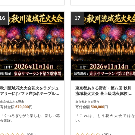
16
17
秋川流域花火大会花火をラグジュ
東京都あきる野市・第八回 秋川
アリーに|ソファ席(5名テーブル
流域花火大会 最上級花火体験|VI
+駐車場)
P席(4名・鉄板焼+飲放題+駐車場)
東京都あきる野市
東京都あきる野市
寄付金額
670,000
円
寄付金額
500,000
円
「くつろぎながら楽しむ、新しい花
「これは、もう花火大会ではな
火体験。」
い。」
（0件）
（0件）