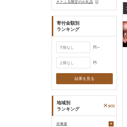
その他食器
その他アクセサリー
さとふる限定のお礼品
ペット用品
マフラー・手袋
防災グッズ
その他服飾小物
寄付金額別
その他雑貨
ランキング
円～
円
結果を見る
地域別
解除
ランキング
北海道