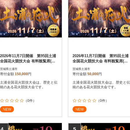
2026年11月7日開催 第95回土浦
2026年11月7日開催 第95回土浦
全国花火競技大会 有料観覧席(桟
全国花火競技大会 有料観覧席(桟
敷席) 1マス【5名様迄】
敷イス席)【1名】
茨城県土浦市
茨城県土浦市
寄付金額
150,000
円
寄付金額
50,000
円
土浦全国花火競技大会は、歴史と伝
土浦全国花火競技大会は、歴史と伝
統のある花火競技大会です。
統のある花火競技大会です。
（0件）
（0件）
NEW
NEW
4
5