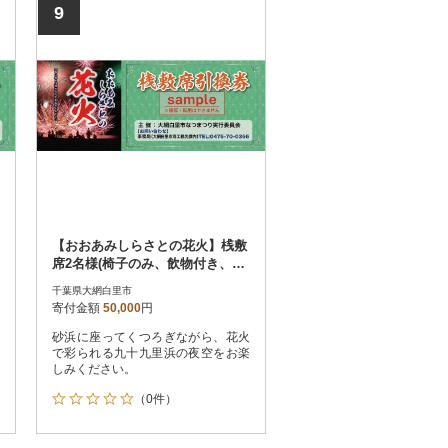
9
【おおあみしらさとの花火】桟敷
席2名様(椅子のみ、飲物付き、駐
車場1枠)
千葉県大網白里市
寄付金額
50,000
円
砂浜に座ってくつろぎながら、花火
で彩られる九十九里浜の夜空をお楽
しみください。
（0件）