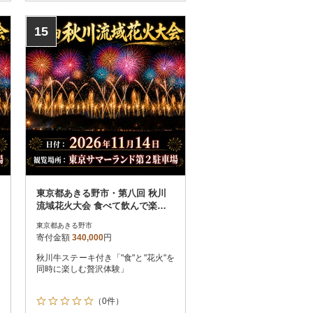
15
東京都あきる野市・第八回 秋川
流域花火大会 食べて飲んで楽し
む花火|BBQ席(4名・飲放題+駐車
東京都あきる野市
場)
寄付金額
340,000
円
秋川牛ステーキ付き「"食"と"花火"を
同時に楽しむ贅沢体験」
（0件）