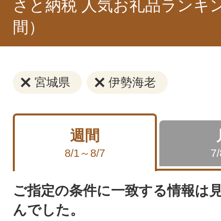
さと納税 人気お礼品ランキ
間）
宮城県
伊勢海老
週間
8/1～8/7
7
ご指定の条件に一致する情報は
んでした。