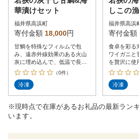
若狭の灰干し甘鯛&海
若狭の海
華漬けセット
しこの漁
みセッ
福井県高浜町
福井県高浜
寄付金額
18,000
円
寄付金額
甘鯛を特殊なフィルムで包
食卓を彩る
み、遠赤外線効果のある火山
ワイガニと
灰に埋め込んで、低温で長時
を贅沢に使
間寝かせる独特な製法
一年以上の
（0件）
冷凍
冷凍
※現時点で在庫があるお礼品の最新ラン
います。