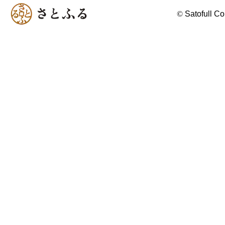
©
Satofull Co.