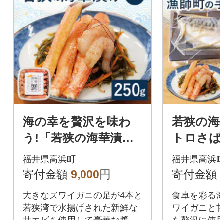
海の幸を贅沢を味わ
若狭の海
う!「若狭の海華漬
トロさ
け」ミニ
手仕込
福井県高浜町
福井県高浜
寄付金額
9,000
円
寄付金額
大きなズワイガニの足が4本と
食卓を彩る
若狭湾で水揚げされた新鮮な
ワイガニと
甘エビを使用して豪華な醬油
を贅沢に使