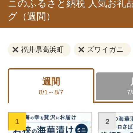
ニのふるさと納税 人気お礼
グ（週間）
福井県高浜町
ズワイガニ
週間
8/1～8/7
7
1
2