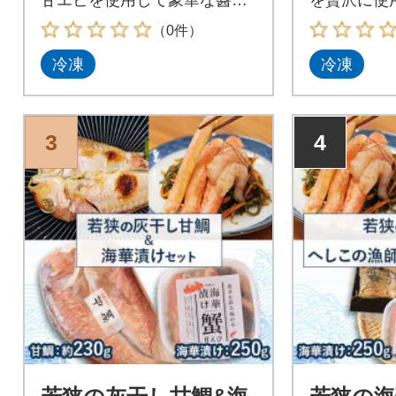
仕立ての海鮮漬けです
へしこを漬
（0件）
冷凍
冷凍
3
4