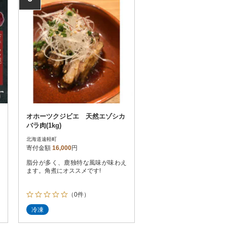
オホーツクジビエ 天然エゾシカ
バラ肉(1kg)
北海道遠軽町
寄付金額
16,000
円
脂分が多く、鹿独特な風味が味わえ
ます。角煮にオススメです!
（0件）
冷凍