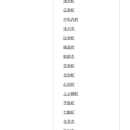
浦河町
広尾町
中札内村
滝川市
比布町
鶴居村
釧路市
苫前町
当別町
占冠村
上士幌町
平取町
七飯町
北見市