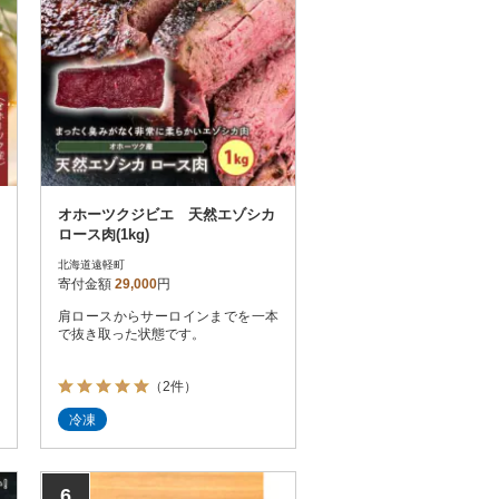
オホーツクジビエ 天然エゾシカ
ロース肉(1kg)
北海道遠軽町
寄付金額
29,000
円
肩ロースからサーロインまでを一本
で抜き取った状態です。
（2件）
冷凍
6