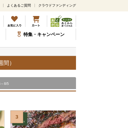
よくあるご質問
クラウドファンディング
メ
イ
ン
コ
ン
特集・キャンペーン
テ
ン
ツ
に
ス
週間）
キ
ッ
プ
6～8/5
3