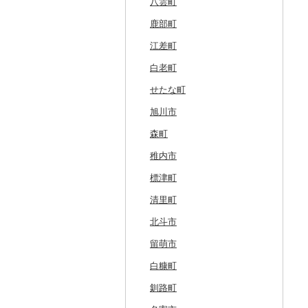
八雲町
鹿部町
江差町
白老町
せたな町
旭川市
森町
稚内市
標津町
清里町
北斗市
留萌市
白糠町
釧路町