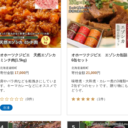
オホーツクジビエ 天然エゾシカ
オホーツクジビエ エゾシカ缶詰
ミンチ肉(1.5kg)
6缶セット
北海道遠軽町
北海道遠軽町
寄付金額
17,000
円
寄付金額
21,000
円
肩やバラ肉などを粗挽きにしていま
味噌煮・大和煮・カレー煮の3種類×
す。キーマカレーなどにオススメで
2缶ずつのセットです。贈り物にも
す。
どうぞ。
（0件）
（1件）
冷凍
4
5