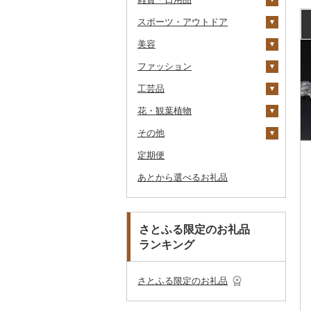
リングワイン
ポン（Eメール発行）
スポーツ・アウトドア
ドライフルーツ
ノンアルコール
アイス・ジェラート
その他麺
スープ
酢
パソコン・周辺機器
食事券
家具・インテリア
その他貝
クエ
その他海苔・海藻
かまぼこ・練り製品
ななつぼし
せとか
その他根菜
その他きのこ
かぼちゃ
八女茶
豆乳
その他鍋
その他ワイン
JTBふるさと旅行券
美容
その他果物
その他酒
その他洋菓子
豆腐・納豆
だし
TV・オーディオ・カメラ
温泉・サウナ・スパ利用
寝具
ゴルフ
くじら
その他魚介・加工品
その他米
文旦
干し柿
茄子
その他茶
その他飲料・ジュース
タンス
（紙券）
券
ファッション
煎餅・おかき
漬物
食用油
美容・健康家電
タオル
釣り
スキンケア
サバ
まどんな
干し芋
びわ
レタス
豆腐
机・テーブル
布団
ゴルフボール
その他旅行券
水族館
工芸品
羊羹
缶詰・瓶詰
はちみつ
カー用品
文房具・印鑑
サイクリング
シャンプー・リンス
鞄・バッグ
さんま
ポンカン
その他ドライフルーツ
ブルーベリー
その他野菜
納豆
梅干
えごま油
椅子・チェア・ソファ
枕
泉州タオル
ゴルフクラブ
化粧水・乳液・美容液
動物園
花・観葉植物
饅頭
乾物
ドレッシング
時計
食器
アウトドア・キャンプ
石鹸・ボディーソープ
洋服
織物
鯛
その他柑橘
パイナップル
キムチ
肉
オリーブオイル
その他家具・インテリ
毛布
その他タオル
ボールペン
ゴルフウェア
洗顔
トートバッグ・ショル
釣り
ア
ダーバッグ
その他
大福
燻製（スモーク）
その他調味料
その他家電
キッチン用品
その他スポーツ
入浴剤
和服
陶器・漆器
観葉植物・苗木
のどぐろ
栗
その他漬物
魚
ごま油
タオルケット
ノート・ファイル
グラス・カップ
その他ゴルフ
その他スキンケア
女性・レディース
本場奄美大島紬
ダイビング
キャリーバッグ・スー
定期便
その他和菓子
おせち
日用品
アロマ
靴・履物
その他装飾品・工芸品
花
地域サービス
ふぐ
その他果物
果物
その他食用油
みりん
その他寝具
印鑑
タンブラー
包丁
ウェア・ユニフォーム
男性・メンズ
その他織物
信楽焼
ツケース
スキーチケット・リフト
あとから選べるお礼品
その他加工品
楽器・器材
プロテイン
アクセサリー
盆栽・その他
その他
ブリ
ジャム
ケチャップ
その他文房具
箸
フライパン
洗剤
その他スポーツ
子供・ベビー
靴・シューズ
唐津焼
数珠
胡蝶蘭
券
その他鞄・バッグ
本・CD・DVD
その他美容
その他服飾小物
ほっけ
その他缶詰・瓶詰
こしょう
スプーン・フォーク・
鍋
トイレットペーパー
その他洋服
スリッパ・下駄・草履
ペンダント・ネックレ
備前焼
工芸品
造花・プリザーブドフ
ゴルフプレー券
ナイフ
ス
ラワー
おもちゃ・ぬいぐるみ
その他鮮魚
その他調味料
まな板
ティッシュ
その他靴・履物
財布
美濃焼
播州そろばん
花火大会チケット
GDOふるさとゴルフ
さとふる限定のお礼品
皿・椀
ピアス・イヤリング
その他花
プレークーポン
ランキング
ご当地キャラクター
土鍋
その他日用品
ショール・ストール
村上木彫堆朱
美濃和紙
カタログギフト
弁当箱
真珠・パール
その他のゴルフプレー
ベビー用品
その他キッチン用品
ネクタイ・ベルト
その他陶器・漆器
民芸品
その他体験・チケット
券
その他食器
その他アクセサリー
さとふる限定のお礼品
ペット用品
マフラー・手袋
防災グッズ
その他服飾小物