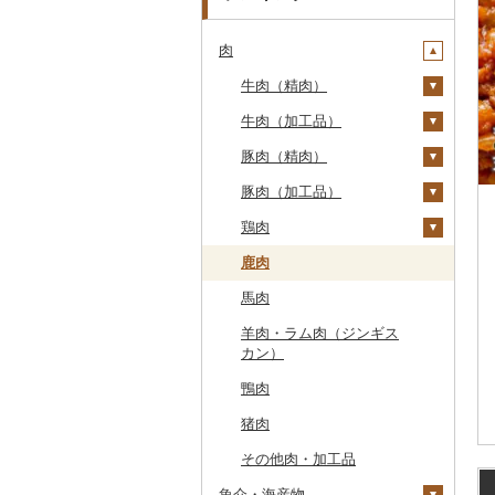
肉
牛肉（精肉）
牛肉（加工品）
ステーキ
豚肉（精肉）
すき焼き
ハンバーグ
豚肉（加工品）
しゃぶしゃぶ
もつ鍋
ステーキ
鶏肉
焼肉
ローストビーフ
すき焼き
ハンバーグ
鹿肉
牛タン
ビーフジャーキー
しゃぶしゃぶ
もつ鍋
鶏肉（精肉）
馬肉
和牛
その他牛肉（加工品）
焼肉
ハム
ハム・ソーセージ
羊肉・ラム肉（ジンギス
黒毛和牛
アグー豚
ソーセージ・ウインナ
唐揚げ
カン）
ー
白老牛
その他豚肉（精肉）
中津からあげ
鴨肉
ベーコン・サラミ
仙台牛
水炊き
猪肉
その他豚肉（加工品）
米沢牛
地鶏
その他肉・加工品
山形牛
赤鶏さつま
魚介・海産物