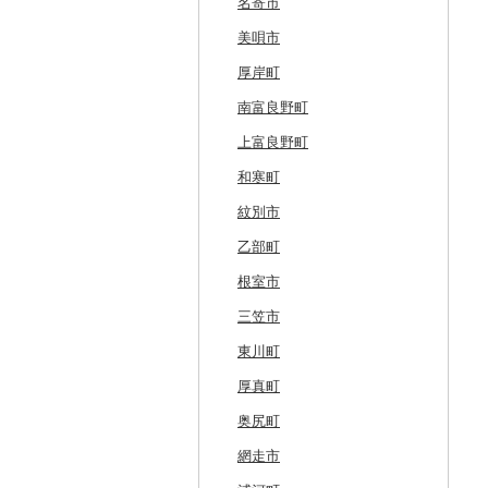
名寄市
美唄市
厚岸町
南富良野町
上富良野町
和寒町
紋別市
乙部町
根室市
三笠市
東川町
厚真町
奥尻町
網走市