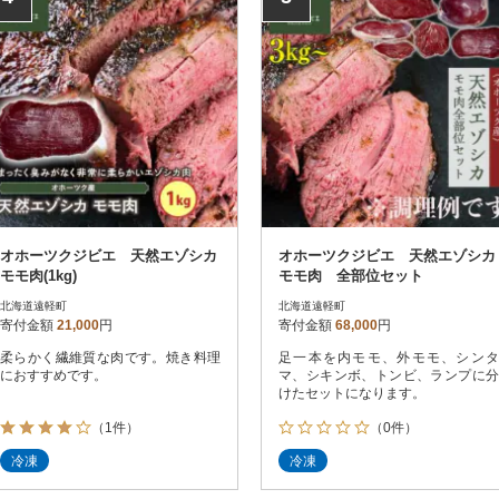
オホーツクジビエ 天然エゾシカ
オホーツクジビエ 天然エゾシカ
モモ肉(1kg)
モモ肉 全部位セット
北海道遠軽町
北海道遠軽町
寄付金額
21,000
円
寄付金額
68,000
円
柔らかく繊維質な肉です。焼き料理
足一本を内モモ、外モモ、シンタ
におすすめです。
マ、シキンボ、トンビ、ランプに分
けたセットになります。
（1件）
（0件）
冷凍
冷凍