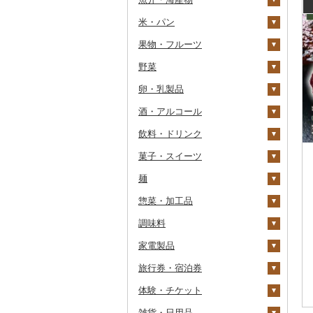
常陸牛
その他鶏肉
米・パン
カニ
上州牛
果物・フルーツ
エビ
米
ズワイガニ
飛騨牛
野菜
いくら
雑穀
ぶどう・マスカット
タラバガニ
甘エビ
精米
近江牛
卵・乳製品
うに
餅
いちご
いも
毛ガニ
ボタンエビ
無洗米
巨峰
神戸牛・神戸ビーフ
酒・アルコール
明太子・たらこ
その他穀物加工品
りんご
トマト
卵
かにしゃぶ
伊勢海老
玄米
ナガノパープル
じゃがいも
但馬牛
飲料・ドリンク
その他魚卵
パン
もも
玉ねぎ
チーズ
ビール・発泡酒
その他カニ
その他エビ
明太子
金芽米
ピオーネ
さつまいも
フルーツトマト
土佐あかうし
菓子・スイーツ
貝
メロン
ねぎ
ヨーグルト
日本酒
水・ミネラルウォーター
たらこ
数の子
ゆめぴりか
デラウェア
その他いも
ミニトマト
ビール
佐賀牛
麺
うなぎ
さくらんぼ
とうもろこし
牛乳
焼酎
コーヒー・コーヒー豆
ケーキ
からすみ
帆立（ホタテ）
つや姫
シャインマスカット
その他トマト
発泡酒
純米大吟醸
長崎和牛
惣菜・加工品
鮮魚
梨
根菜
バター
梅酒
茶
クッキー
ラーメン
キャビア
鮑（アワビ）
コシヒカリ
その他ぶどう・マスカ
地ビール・クラフトビ
純米吟醸
芋焼酎
飲料
あか牛
ット
ール
調味料
イカ・タコ
マンゴー
アスパラガス
その他乳製品
泡盛
果汁飲料
焼き菓子
うどん
惣菜
その他魚卵
牡蠣（カキ）
鮭・サーモン
はえぬき
和梨
人参
大吟醸
麦焼酎
コーヒー豆
飲料
宮崎牛
家電製品
海苔・海藻
みかん・柑橘
豆
ワイン
紅茶
プリン
そば
カレー・シチュー
砂糖
あさり
マグロ
イカ
さがびより
洋梨・ラフランス
大根
吟醸
米焼酎
粉
茶葉・ティーバッグ
りんごジュース
餃子
その他牛肉（精肉）
旅行券・宿泊券
干物
すいか
きのこ
ウイスキー
その他飲料・ジュース
ゼリー
パスタ
鍋
塩
季節・空調家電
しじみ
イワシ
タコ
海苔
あきたこまち
みかん
自然薯
その他日本酒
黒糖焼酎
白ワイン
ドリップ
静岡茶
みかんジュース（オレ
飲料
シュウマイ
カレー
ンジジュース）
体験・チケット
その他魚介・加工品
キウイ
その他野菜
リキュール・洋酒
チョコレート
ひやむぎ
ピザ
醤油
キッチン家電
旅行券
サザエ
カツオ
わかめ
ししゃも
ひとめぼれ
レモン
レンコン
しいたけ
その他焼酎
赤ワイン
足柄茶
茶葉・ティーバッグ
野菜ジュース
コロッケ
シチュー
肉
その他果汁飲料
雑貨・日用品
柿（カキ）
甘酒
カステラ
そうめん
レトルト
味噌
照明器具
宿泊券
PayPay商品券
はまぐり
金目鯛
ひじき
その他干物
しらす・ちりめん
ミルキークィーン
不知火・デコポン
にんにく・生姜
松茸
山菜
シャンパン・スパーク
知覧茶
炭酸飲料
その他惣菜
魚
JTBふるさと旅行クー