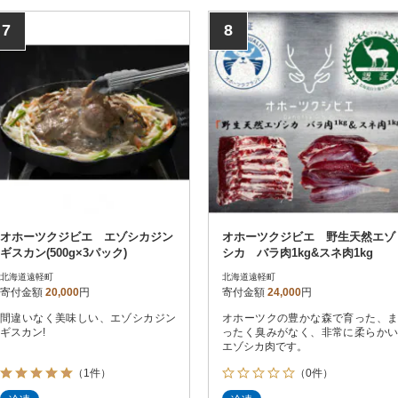
7
8
オホーツクジビエ エゾシカジン
オホーツクジビエ 野生天然エゾ
ギスカン(500g×3パック)
シカ バラ肉1kg&スネ肉1kg
北海道遠軽町
北海道遠軽町
寄付金額
20,000
円
寄付金額
24,000
円
間違いなく美味しい、エゾシカジン
オホーツクの豊かな森で育った、ま
ギスカン!
ったく臭みがなく、非常に柔らかい
エゾシカ肉です。
（1件）
（0件）