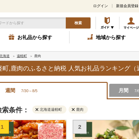
ログイン
新規会員登録
検索
お礼品から探す
地域から探す
北海道
遠軽町
鹿肉
遠軽町,鹿肉のふるさと納税 人気お礼品ランキング（
週間
月間
7/30～8/5
7/
検索条件：
北海道遠軽町
鹿肉
1
2