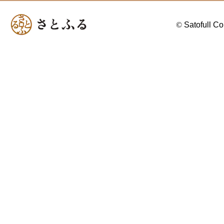
©
Satofull Co.