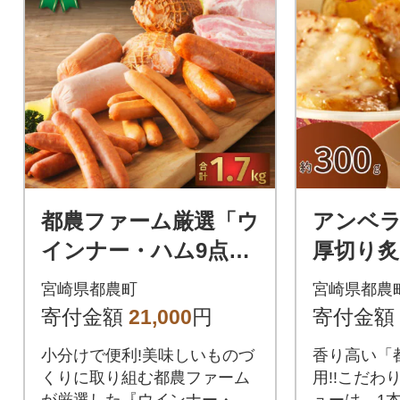
都農ファーム厳選「ウ
アンベラ
インナー・ハム9点セ
厚切り
ット」合計 約1.7kg
ュー(約30
宮崎県都農町
宮崎県都農
【T020-0025】
025】
寄付金額
21,000
円
寄付金額
小分けで便利!美味しいものづ
香り高い「
くりに取り組む都農ファーム
用!!こだわ
が厳選した『ウインナー・ハ
ューは、1