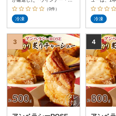
ム9点』をお届け!
り!!
（0件）
冷凍
冷凍
3
4