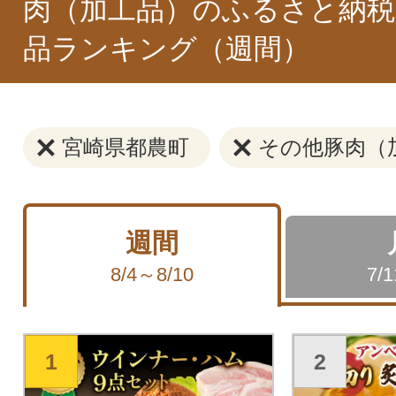
肉（加工品）のふるさと納税
品ランキング（週間）
宮崎県都農町
その他豚肉（
週間
8/4～8/10
7/
1
2