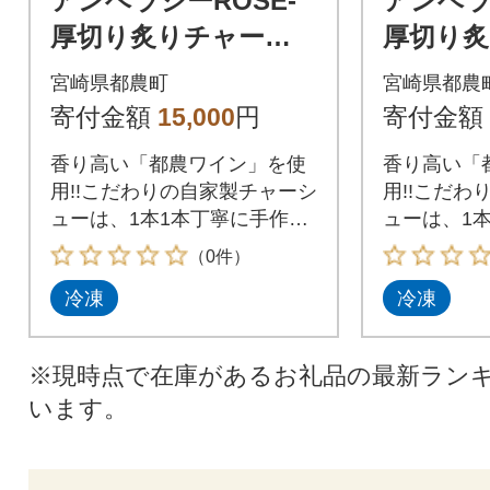
アンベラシーROSE-
アンベラ
厚切り炙りチャーシ
厚切り
ュー(約500g)【T007-0
ュー(約80
宮崎県都農町
宮崎県都農
035】
045】
寄付金額
15,000
円
寄付金額
香り高い「都農ワイン」を使
香り高い「
用!!こだわりの自家製チャーシ
用!!こだわ
ューは、1本1本丁寧に手作
ューは、1
り!!
り!!
（0件）
冷凍
冷凍
※現時点で在庫があるお礼品の最新ラン
います。