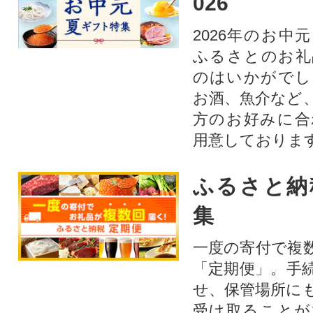
026
2026年のお中
ふるさとのお礼
のはいかがでし
お酒、魚介など
方のお好みに合
用意しておりま
ふるさと納
集
一度の寄付で複
「定期便」。手
せ、保管場所に
受け取ることが