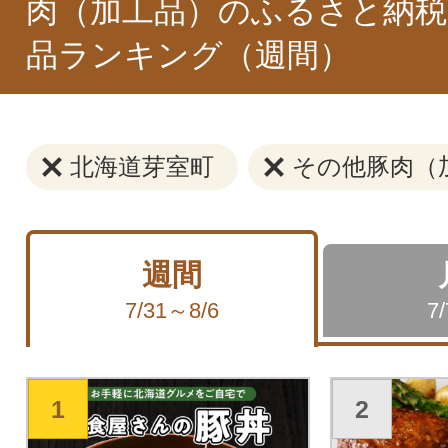
肉（加工品）のふるさと納税
品ランキング（週間）
北海道芽室町
その他豚肉（
週間
7/31～8/6
7
1
2