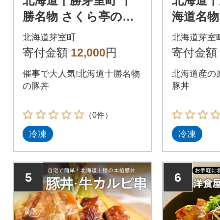
北海道十勝芽室町 十
北海道十
勝名物 さくら亭の豚
海道名物
丼 3食セット タレ付
わった豚丼
北海道芽室町
北海道芽室
き me042-004c
2c
寄付金額
12,000
円
寄付金額
催事で大人気!北海道十勝名物
北海道産の
の豚丼
豚丼
（0件）
冷凍
冷凍
5
6