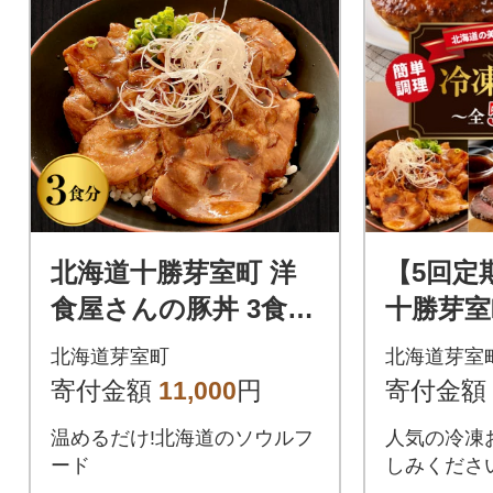
北海道十勝芽室町 洋
【5回定
食屋さんの豚丼 3食分
十勝芽室
120g×3個 me026-029
ンHiro 
北海道芽室町
北海道芽室
c
me026-0
寄付金額
11,000
円
寄付金額
温めるだけ!北海道のソウルフ
人気の冷凍
ード
しみください