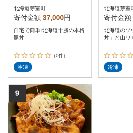
袋)・牛カルビ串6本セ
の山ワサビ
北海道芽室町
北海道芽室
ット me046-001c
39c
寄付金額
37,000
円
寄付金額
自宅で簡単!北海道十勝の本格
北海道のソ
豚丼
丼」と山ワ
（0件）
冷凍
冷凍
9