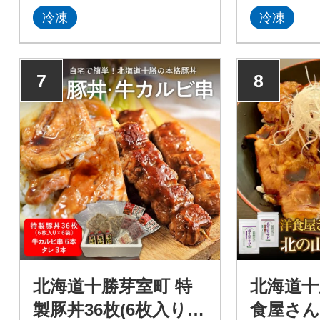
冷凍
冷凍
7
8
北海道十勝芽室町 特
北海道十
製豚丼36枚(6枚入り×6
食屋さん