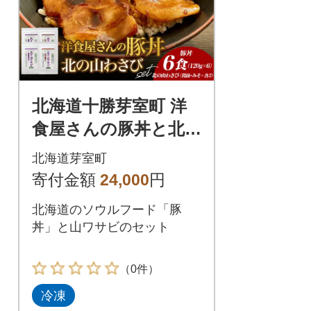
北海道十勝芽室町 洋
食屋さんの豚丼と北
の山ワサビ(6食分)
北海道芽室町
me026-040c
寄付金額
24,000
円
北海道のソウルフード「豚
丼」と山ワサビのセット
（0件）
冷凍