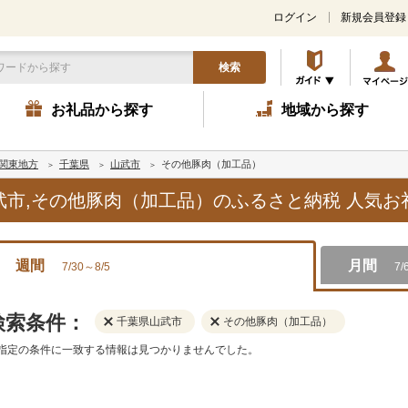
ログイン
新規会員登録
検索
お礼品から探す
地域から探す
関東地方
千葉県
山武市
その他豚肉（加工品）
山武市,その他豚肉（加工品）のふるさと納税 人気
週間
月間
7/30～8/5
7/
検索条件：
千葉県山武市
その他豚肉（加工品）
指定の条件に一致する情報は見つかりませんでした。