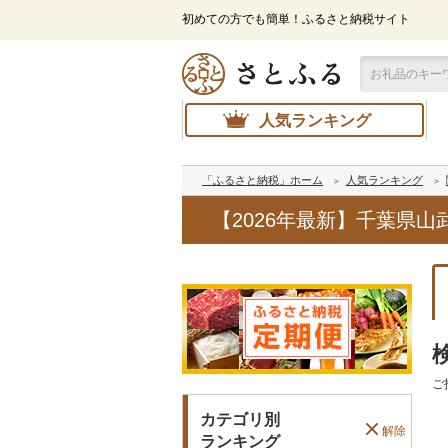
初めての方でも簡単！ふるさと納税サイト
人気ランキング
「ふるさと納税」ホーム
人気ランキング
【2026年最新】千葉県
ご
カテゴリ別
解除
ランキング