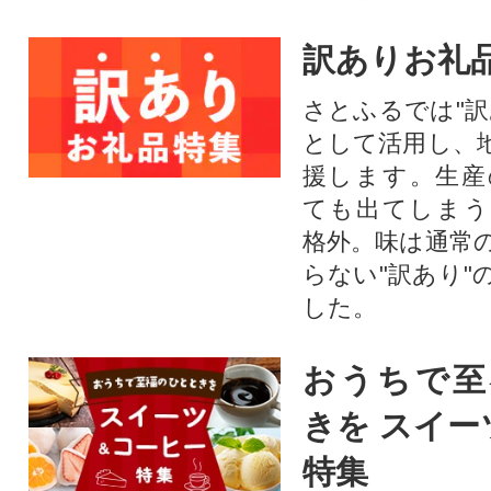
訳ありお礼
さとふるでは"訳
として活用し、
援します。⽣産
ても出てしまう
格外。味は通常
らない"訳あり"
した。
おうちで至
きを スイー
特集