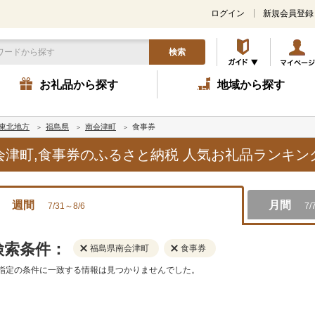
ログイン
新規会員登録
検索
お礼品から探す
地域から探す
東北地方
福島県
南会津町
食事券
南会津町,食事券のふるさと納税 人気お礼品ランキン
週間
月間
7/31～8/6
7/
検索条件：
福島県南会津町
食事券
指定の条件に一致する情報は見つかりませんでした。