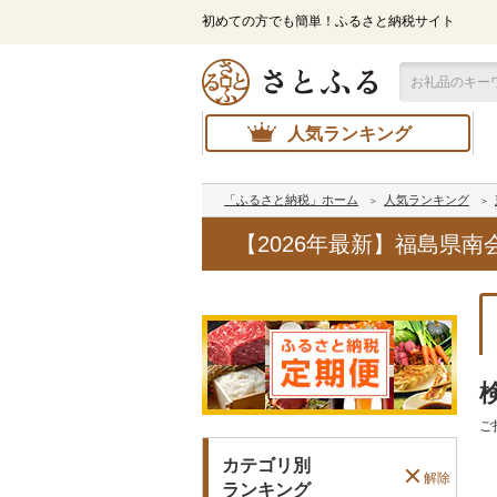
初めての方でも簡単！ふるさと納税サイト
人気ランキング
「ふるさと納税」ホーム
人気ランキング
【2026年最新】福島県
ご
カテゴリ別
解除
ランキング