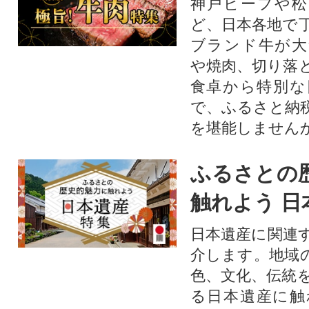
神戸ビーフや松
ど、日本各地で
ブランド牛が大
や焼肉、切り落
食卓から特別な
で、ふるさと納
を堪能しません
ふるさとの
触れよう 日
日本遺産に関連
介します。地域
色、文化、伝統
る日本遺産に触