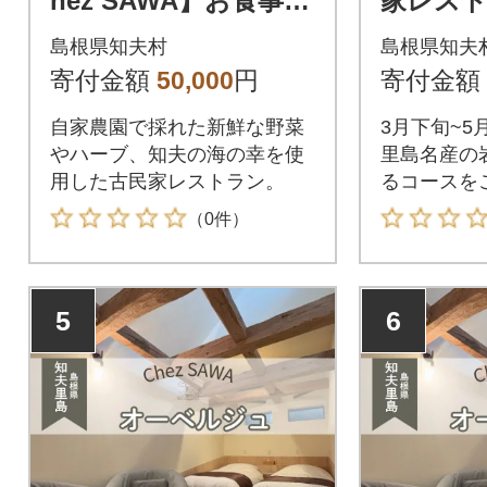
hez SAWA】お食事券
家レストラ
15,000円分 知夫里島
AWA(
島根県知夫村
島根県知夫
本格的 フレンチ こだ
ス) 本
寄付金額
50,000
円
寄付金額
わり
自家農園で採れた新鮮な野菜
3月下旬~
やハーブ、知夫の海の幸を使
里島名産の
用した古民家レストラン。
るコースを
（0件）
5
6