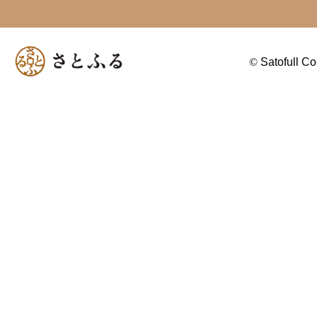
©
Satofull Co.