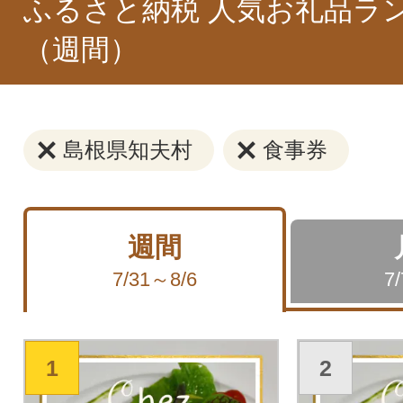
ふるさと納税 人気お礼品ラ
（週間）
島根県知夫村
食事券
週間
7/31～8/6
7
1
2