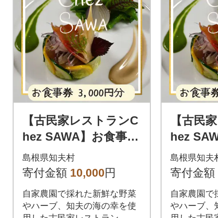
【古民家レストランC
【古民家
hez SAWA】お食事券
hez S
3,000円分 知夫里島 本
9,000
島根県知夫村
島根県知夫
格的 フレンチ こだわ
格的 フ
寄付金額
10,000
円
寄付金額
り
り
自家農園で採れた新鮮な野菜
自家農園で
やハーブ、知夫の海の幸を使
やハーブ、
用した古民家レストラン。
用した古民