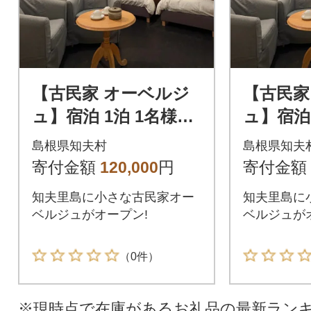
【古民家 オーベルジ
【古民家
ュ】宿泊 1泊 1名様
ュ】宿泊 
(朝・夕食付き) くつろ
(朝・夕食付き
島根県知夫村
島根県知夫
ぎ ゆとり 旅行 民泊
ぎ ゆと
寄付金額
120,000
円
寄付金額
夫婦
夫婦
知夫里島に小さな古民家オー
知夫里島に
ベルジュがオープン!
ベルジュが
（0件）
※現時点で在庫があるお礼品の最新ラン