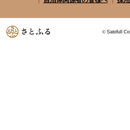
©
Satofull Co.