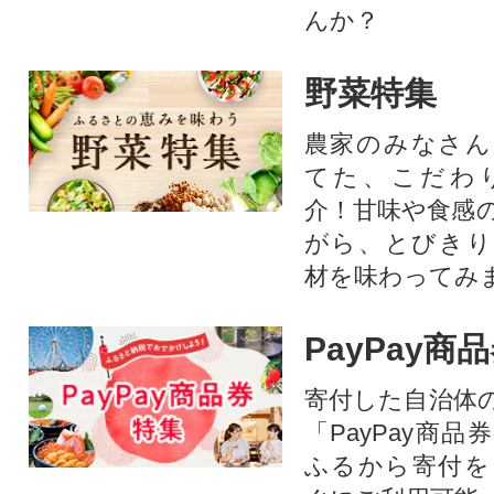
んか？
野菜特集
農家のみなさん
てた、こだわ
介！甘味や食感
がら、とびきり
材を味わってみ
PayPay商
寄付した自治体
「PayPay商
ふるから寄付を