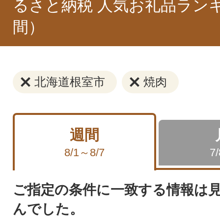
るさと納税 人気お礼品ラン
間）
北海道根室市
焼肉
週間
8/1～8/7
7
ご指定の条件に一致する情報は
んでした。