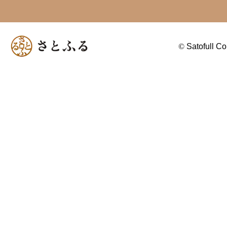
©
Satofull Co.