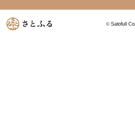
©
Satofull Co.