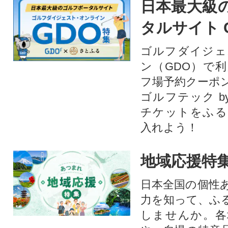
日本最大級
タルサイト 
ゴルフダイジェ
ン（GDO）で
フ場予約クーポ
ゴルフテック by
チケットをふる
入れよう！
地域応援特
日本全国の個性
力を知って、ふ
しませんか。各